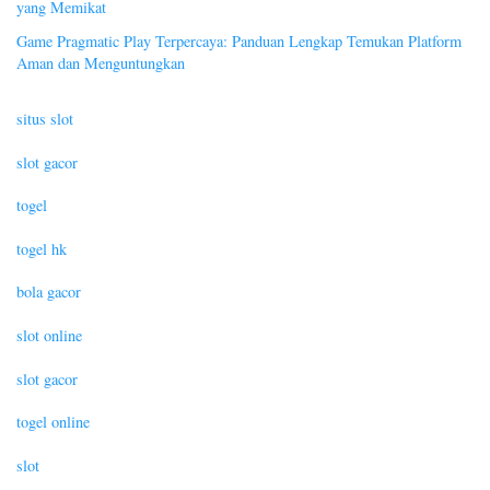
yang Memikat
Game Pragmatic Play Terpercaya: Panduan Lengkap Temukan Platform
Aman dan Menguntungkan
situs slot
slot gacor
togel
togel hk
bola gacor
slot online
slot gacor
togel online
slot