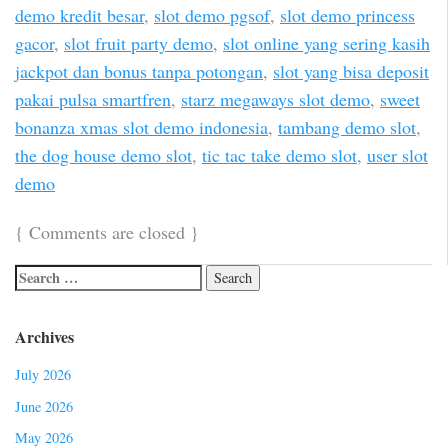
demo kredit besar
,
slot demo pgsof
,
slot demo princess
gacor
,
slot fruit party demo
,
slot online yang sering kasih
jackpot dan bonus tanpa potongan
,
slot yang bisa deposit
pakai pulsa smartfren
,
starz megaways slot demo
,
sweet
bonanza xmas slot demo indonesia
,
tambang demo slot
,
the dog house demo slot
,
tic tac take demo slot
,
user slot
demo
{
Comments are closed
}
Archives
July 2026
June 2026
May 2026