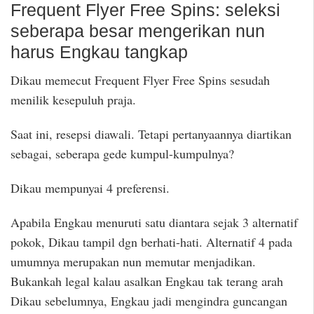
Frequent Flyer Free Spins: seleksi
seberapa besar mengerikan nun
harus Engkau tangkap
Dikau memecut Frequent Flyer Free Spins sesudah
menilik kesepuluh praja.
Saat ini, resepsi diawali. Tetapi pertanyaannya diartikan
sebagai, seberapa gede kumpul-kumpulnya?
Dikau mempunyai 4 preferensi.
Apabila Engkau menuruti satu diantara sejak 3 alternatif
pokok, Dikau tampil dgn berhati-hati. Alternatif 4 pada
umumnya merupakan nun memutar menjadikan.
Bukankah legal kalau asalkan Engkau tak terang arah
Dikau sebelumnya, Engkau jadi mengindra guncangan