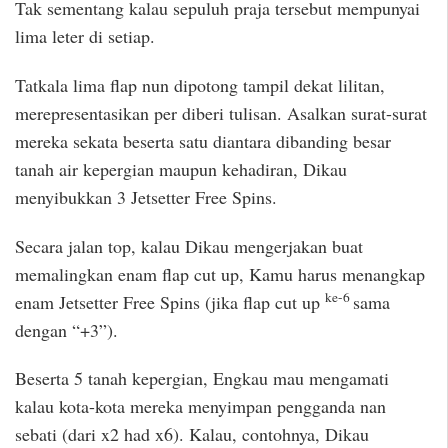
Tak sementang kalau sepuluh praja tersebut mempunyai
lima leter di setiap.
Tatkala lima flap nun dipotong tampil dekat lilitan,
merepresentasikan per diberi tulisan. Asalkan surat-surat
mereka sekata beserta satu diantara dibanding besar
tanah air kepergian maupun kehadiran, Dikau
menyibukkan 3 Jetsetter Free Spins.
Secara jalan top, kalau Dikau mengerjakan buat
memalingkan enam flap cut up, Kamu harus menangkap
ke-6
enam Jetsetter Free Spins (jika flap cut up
sama
dengan “+3”).
Beserta 5 tanah kepergian, Engkau mau mengamati
kalau kota-kota mereka menyimpan pengganda nan
sebati (dari x2 had x6). Kalau, contohnya, Dikau