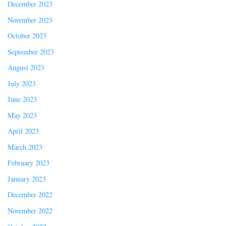
December 2023
November 2023
October 2023
September 2023
August 2023
July 2023
June 2023
May 2023
April 2023
March 2023
February 2023
January 2023
December 2022
November 2022