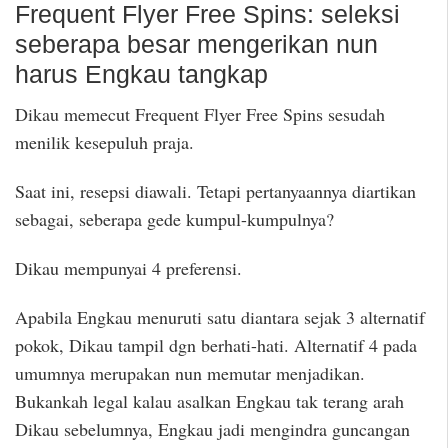
Frequent Flyer Free Spins: seleksi
seberapa besar mengerikan nun
harus Engkau tangkap
Dikau memecut Frequent Flyer Free Spins sesudah
menilik kesepuluh praja.
Saat ini, resepsi diawali. Tetapi pertanyaannya diartikan
sebagai, seberapa gede kumpul-kumpulnya?
Dikau mempunyai 4 preferensi.
Apabila Engkau menuruti satu diantara sejak 3 alternatif
pokok, Dikau tampil dgn berhati-hati. Alternatif 4 pada
umumnya merupakan nun memutar menjadikan.
Bukankah legal kalau asalkan Engkau tak terang arah
Dikau sebelumnya, Engkau jadi mengindra guncangan