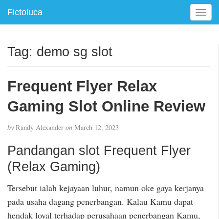
Fictoluca
T
o
g
g
Tag:
demo sg slot
l
e
n
Frequent Flyer Relax
a
v
Gaming Slot Online Review
i
g
by
Randy Alexander
on
March 12, 2023
a
t
Pandangan slot Frequent Flyer
i
(Relax Gaming)
o
n
Tersebut ialah kejayaan luhur, namun oke gaya kerjanya
pada usaha dagang penerbangan. Kalau Kamu dapat
hendak loyal terhadap perusahaan penerbangan Kamu,