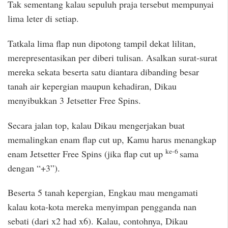
Tak sementang kalau sepuluh praja tersebut mempunyai
lima leter di setiap.
Tatkala lima flap nun dipotong tampil dekat lilitan,
merepresentasikan per diberi tulisan. Asalkan surat-surat
mereka sekata beserta satu diantara dibanding besar
tanah air kepergian maupun kehadiran, Dikau
menyibukkan 3 Jetsetter Free Spins.
Secara jalan top, kalau Dikau mengerjakan buat
memalingkan enam flap cut up, Kamu harus menangkap
ke-6
enam Jetsetter Free Spins (jika flap cut up
sama
dengan “+3”).
Beserta 5 tanah kepergian, Engkau mau mengamati
kalau kota-kota mereka menyimpan pengganda nan
sebati (dari x2 had x6). Kalau, contohnya, Dikau