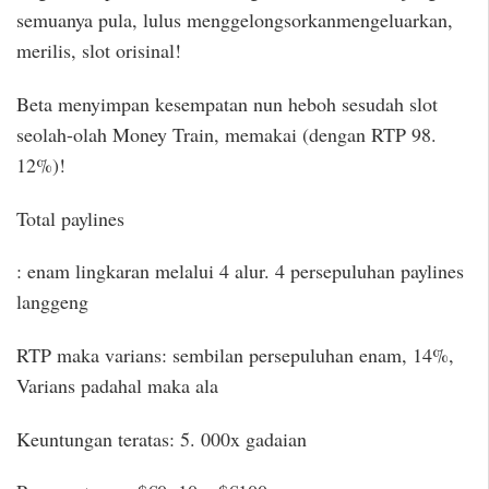
semuanya pula, lulus menggelongsorkanmengeluarkan,
merilis, slot orisinal!
Beta menyimpan kesempatan nun heboh sesudah slot
seolah-olah Money Train, memakai (dengan RTP 98.
12%)!
Total paylines
: enam lingkaran melalui 4 alur. 4 persepuluhan paylines
langgeng
RTP maka varians: sembilan persepuluhan enam, 14%,
Varians padahal maka ala
Keuntungan teratas: 5. 000x gadaian