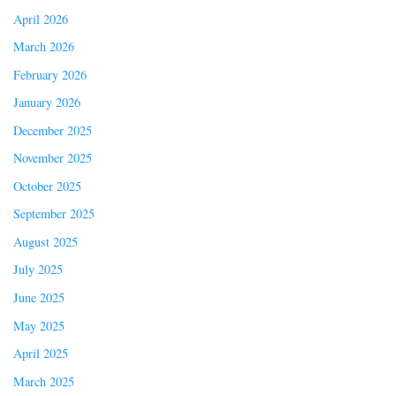
April 2026
March 2026
February 2026
January 2026
December 2025
November 2025
October 2025
September 2025
August 2025
July 2025
June 2025
May 2025
April 2025
March 2025