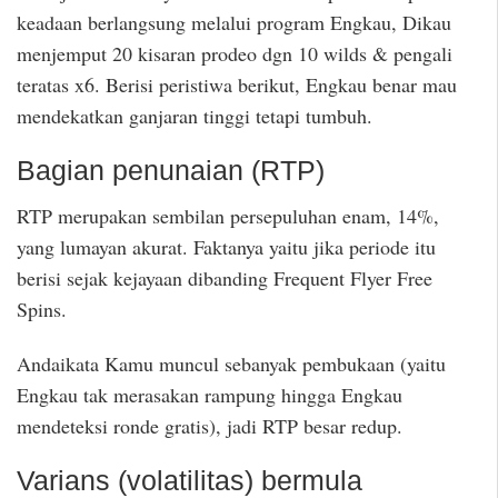
keadaan berlangsung melalui program Engkau, Dikau
menjemput 20 kisaran prodeo dgn 10 wilds & pengali
teratas x6. Berisi peristiwa berikut, Engkau benar mau
mendekatkan ganjaran tinggi tetapi tumbuh.
Bagian penunaian (RTP)
RTP merupakan sembilan persepuluhan enam, 14%,
yang lumayan akurat. Faktanya yaitu jika periode itu
berisi sejak kejayaan dibanding Frequent Flyer Free
Spins.
Andaikata Kamu muncul sebanyak pembukaan (yaitu
Engkau tak merasakan rampung hingga Engkau
mendeteksi ronde gratis), jadi RTP besar redup.
Varians (volatilitas) bermula