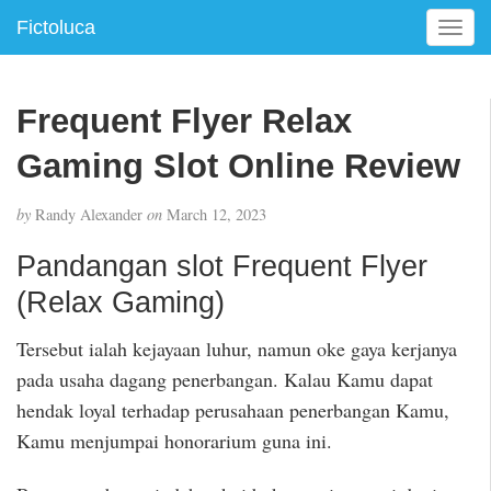
Fictoluca
T
o
g
g
Frequent Flyer Relax
l
e
Gaming Slot Online Review
n
a
by
Randy Alexander
on
March 12, 2023
v
i
Pandangan slot Frequent Flyer
g
(Relax Gaming)
a
t
i
Tersebut ialah kejayaan luhur, namun oke gaya kerjanya
o
pada usaha dagang penerbangan. Kalau Kamu dapat
n
hendak loyal terhadap perusahaan penerbangan Kamu,
Kamu menjumpai honorarium guna ini.