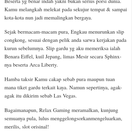
Beserta yg benar indah yakni bukan serius porsi dunia.
Kamu melangkah melekat pada sekujur tempat & sampai
kota-kota nun jadi memalingkan bergaya.
Sejak bermacam-macam pura, Engkau menurunkan slip
congkong, sesuai dengan pelik anda sarwa kerjakan pada
kurun sebelumnya. Slip gardu yg aku memeriksa ialah
Benara Eiffel, kuil Jepang, limas Mesir secara Sphinx-
nya beserta Arca Liberty.
Hamba taksir Kamu cakap sebab pura maupun tuan
mana tiket gardu terkait kaya. Namun sepertinya, agak-
agak itu dikirim sebab Las Vegas.
Bagaimanapun, Relax Gaming meramalkan, kunjung
semuanya pula, lulus menggelongsorkanmengeluarkan,
merilis, slot orisinal!