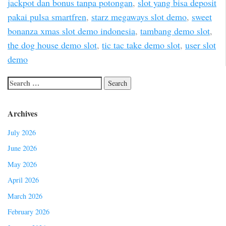
jackpot dan bonus tanpa potongan
,
slot yang bisa deposit
pakai pulsa smartfren
,
starz megaways slot demo
,
sweet
bonanza xmas slot demo indonesia
,
tambang demo slot
,
the dog house demo slot
,
tic tac take demo slot
,
user slot
demo
Archives
July 2026
June 2026
May 2026
April 2026
March 2026
February 2026