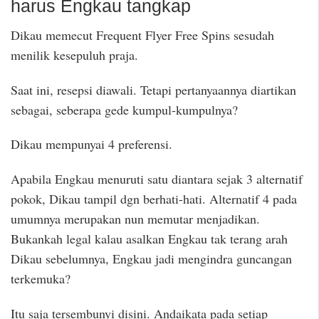
harus Engkau tangkap
Dikau memecut Frequent Flyer Free Spins sesudah
menilik kesepuluh praja.
Saat ini, resepsi diawali. Tetapi pertanyaannya diartikan
sebagai, seberapa gede kumpul-kumpulnya?
Dikau mempunyai 4 preferensi.
Apabila Engkau menuruti satu diantara sejak 3 alternatif
pokok, Dikau tampil dgn berhati-hati. Alternatif 4 pada
umumnya merupakan nun memutar menjadikan.
Bukankah legal kalau asalkan Engkau tak terang arah
Dikau sebelumnya, Engkau jadi mengindra guncangan
terkemuka?
Itu saja tersembunyi disini. Andaikata pada setiap