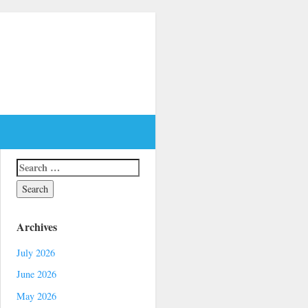
Archives
July 2026
June 2026
May 2026