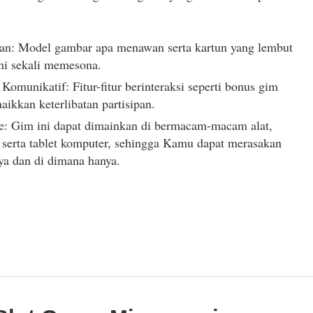
ian: Model gambar apa menawan serta kartun yang lembut
ni sekali memesona.
omunikatif: Fitur-fitur berinteraksi seperti bonus gim
naikkan keterlibatan partisipan.
e: Gim ini dapat dimainkan di bermacam-macam alat,
serta tablet komputer, sehingga Kamu dapat merasakan
a dan di dimana hanya.