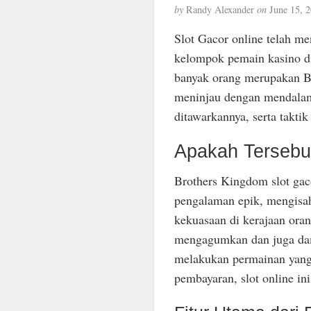
by
Randy Alexander
on
June 15, 
Slot Gacor online telah men
kelompok pemain kasino d
banyak orang merupakan Br
meninjau dengan mendalam
ditawarkannya, serta takt
Apakah Tersebu
Brothers Kingdom slot gaco
pengalaman epik, mengisah
kekuasaan di kerajaan ora
mengagumkan dan juga dam
melakukan permainan yang t
pembayaran, slot online i