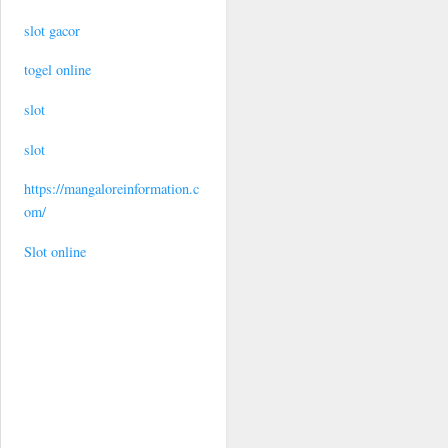
slot gacor
togel online
slot
slot
https://mangaloreinformation.c
om/
Slot online