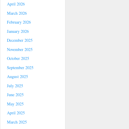
April 2026
March 2026
February 2026
January 2026
December 2025
November 2025
October 2025
September 2025
August 2025
July 2025
June 2025
May 2025
April 2025
March 2025