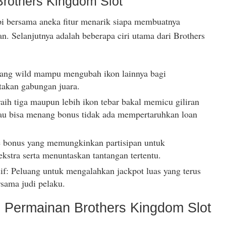
Brothers Kingdom Slot
pi bersama aneka fitur menarik siapa membuatnya
an. Selanjutnya adalah beberapa ciri utama dari Brothers
ng wild mampu mengubah ikon lainnya bagi
akan gabungan juara.
aih tiga maupun lebih ikon tebar bakal memicu giliran
au bisa menang bonus tidak ada mempertaruhkan loan
 bonus yang memungkinkan partisipan untuk
kstra serta menuntaskan tantangan tertentu.
if: Peluang untuk mengalahkan jackpot luas yang terus
rsama judi pelaku.
 Permainan Brothers Kingdom Slot