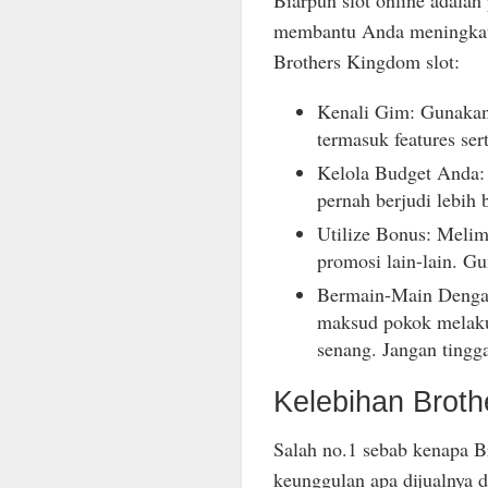
membantu Anda meningkat
Brothers Kingdom slot:
Kenali Gim: Gunakan 
termasuk features ser
Kelola Budget Anda: 
pernah berjudi lebih
Utilize Bonus: Melim
promosi lain-lain. G
Bermain-Main Denga
maksud pokok melaku
senang. Jangan tingg
Kelebihan Broth
Salah no.1 sebab kenapa Br
keunggulan apa dijualnya d