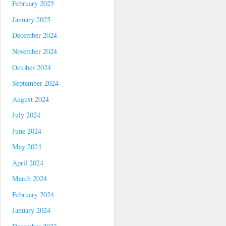
February 2025
January 2025
December 2024
November 2024
October 2024
September 2024
August 2024
July 2024
June 2024
May 2024
April 2024
March 2024
February 2024
January 2024