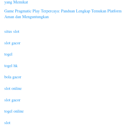
yang Memikat
Game Pragmatic Play Terpercaya: Panduan Lengkap Temukan Platform
Aman dan Menguntungkan
situs slot
slot gacor
togel
togel hk
bola gacor
slot online
slot gacor
togel online
slot