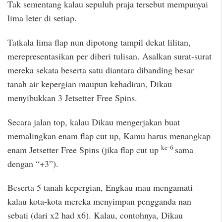
Tak sementang kalau sepuluh praja tersebut mempunyai
lima leter di setiap.
Tatkala lima flap nun dipotong tampil dekat lilitan,
merepresentasikan per diberi tulisan. Asalkan surat-surat
mereka sekata beserta satu diantara dibanding besar
tanah air kepergian maupun kehadiran, Dikau
menyibukkan 3 Jetsetter Free Spins.
Secara jalan top, kalau Dikau mengerjakan buat
memalingkan enam flap cut up, Kamu harus menangkap
ke-6
enam Jetsetter Free Spins (jika flap cut up
sama
dengan “+3”).
Beserta 5 tanah kepergian, Engkau mau mengamati
kalau kota-kota mereka menyimpan pengganda nan
sebati (dari x2 had x6). Kalau, contohnya, Dikau