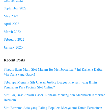
October 2022
September 2022
May 2022
April 2022
March 2022
February 2022
January 2020
Recent Posts
Siapa Bilang Main Slot Malam Itu Membosankan? Ini Rahasia Daftar
Via Dana yang Gacor!
Seberapa Menarik Sih Ulasan Justice League Playtech yang Bikin
Penasaran Para Pecinta Slot Online?
Slot Big Bass Splash Gacor: Rahasia Menang dan Menikmati Keseruan
Bermain
Slot Bertema Asia yang Paling Populer: Menyelami Dunia Permainan