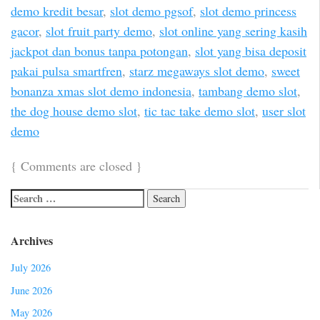
demo kredit besar
,
slot demo pgsof
,
slot demo princess
gacor
,
slot fruit party demo
,
slot online yang sering kasih
jackpot dan bonus tanpa potongan
,
slot yang bisa deposit
pakai pulsa smartfren
,
starz megaways slot demo
,
sweet
bonanza xmas slot demo indonesia
,
tambang demo slot
,
the dog house demo slot
,
tic tac take demo slot
,
user slot
demo
{
Comments are closed
}
Archives
July 2026
June 2026
May 2026