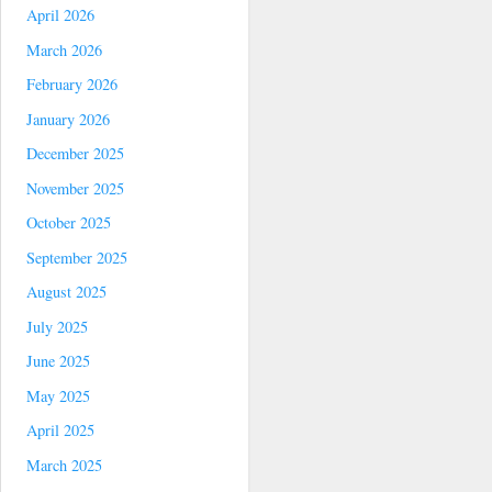
April 2026
March 2026
February 2026
January 2026
December 2025
November 2025
October 2025
September 2025
August 2025
July 2025
June 2025
May 2025
April 2025
March 2025