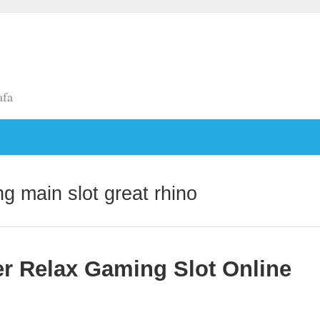
afa
g main slot great rhino
er Relax Gaming Slot Online