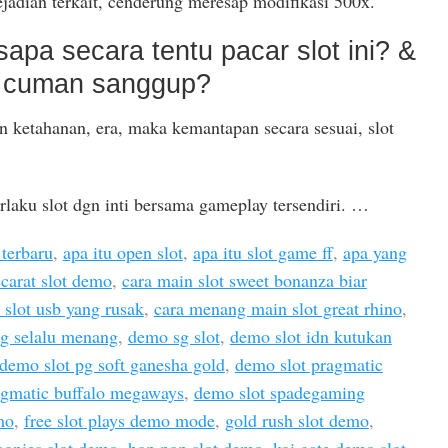
ejadian terkait, cenderung meresap modifikasi 500x.
sapa secara tentu pacar slot ini? &
k cuman sanggup?
etahanan, era, maka kemantapan secara sesuai, slot
laku slot dgn inti bersama gameplay tersendiri. …
terbaru
,
apa itu open slot
,
apa itu slot game ff
,
apa yang
carat slot demo
,
cara main slot sweet bonanza biar
slot usb yang rusak
,
cara menang main slot great rhino
,
ng selalu menang
,
demo sg slot
,
demo slot idn kutukan
demo slot pg soft ganesha gold
,
demo slot pragmatic
agmatic buffalo megaways
,
demo slot spadegaming
mo
,
free slot plays demo mode
,
gold rush slot demo
,