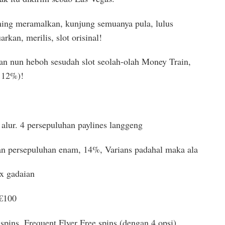
ng meramalkan, kunjung semuanya pula, lulus
an, merilis, slot orisinal!
n nun heboh sesudah slot seolah-olah Money Train,
 12%)!
 alur. 4 persepuluhan paylines langgeng
n persepuluhan enam, 14%, Varians padahal maka ala
0x gadaian
$€100
e spins, Frequent Flyer Free spins (dengan 4 opsi)