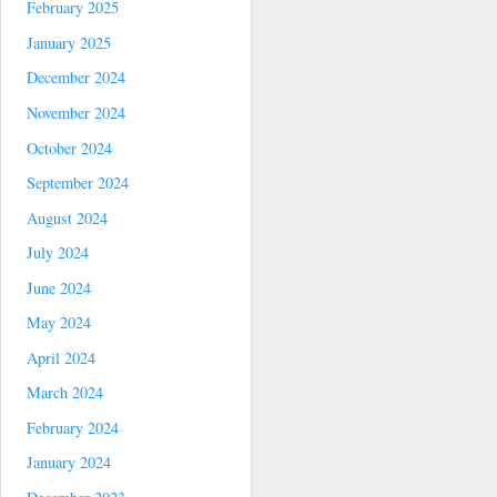
February 2025
January 2025
December 2024
November 2024
October 2024
September 2024
August 2024
July 2024
June 2024
May 2024
April 2024
March 2024
February 2024
January 2024