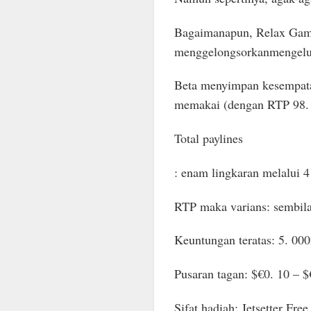
Bagaimanapun, Relax Gami
menggelongsorkanmengeluark
Beta menyimpan kesempata
memakai (dengan RTP 98.
Total paylines
: enam lingkaran melalui 4
RTP maka varians: sembila
Keuntungan teratas: 5. 00
Pusaran tagan: $€0. 10 – 
Sifat hadiah: Jetsetter Fre