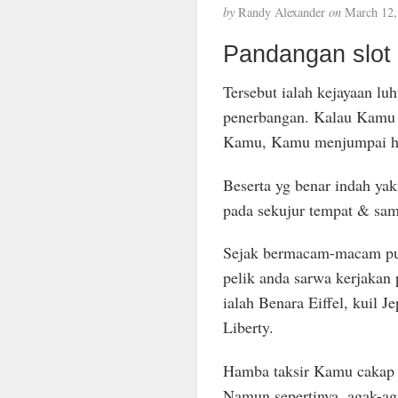
by
Randy Alexander
on
March 12,
Pandangan slot 
Tersebut ialah kejayaan lu
penerbangan. Kalau Kamu 
Kamu, Kamu menjumpai ho
Beserta yg benar indah ya
pada sekujur tempat & sam
Sejak bermacam-macam pur
pelik anda sarwa kerjakan
ialah Benara Eiffel, kuil 
Liberty.
Hamba taksir Kamu cakap s
Namun sepertinya, agak-ag