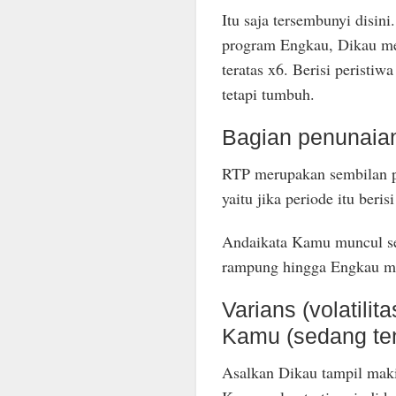
Itu saja tersembunyi disin
program Engkau, Dikau me
teratas x6. Berisi peristi
tetapi tumbuh.
Bagian penunaia
RTP merupakan sembilan p
yaitu jika periode itu beri
Andaikata Kamu muncul se
rampung hingga Engkau men
Varians (volatili
Kamu (sedang ten
Asalkan Dikau tampil maki