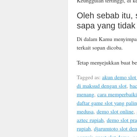
Keunggulan tertinggi, di k
Oleh sebab itu, 
sapa yang tida
Di dalam Kamu menyimpan k
terkait sopan dicoba.
Tetap menyejukkan buat ber
Tagged as:
akun demo slot 
di maksud dengan slot
,
bac
menang
,
cara memperbaiki 
daftar game slot yang pali
medusa
,
demo slot online
,
aztec rupiah
,
demo slot pr
rupiah
,
djarumtoto slot de