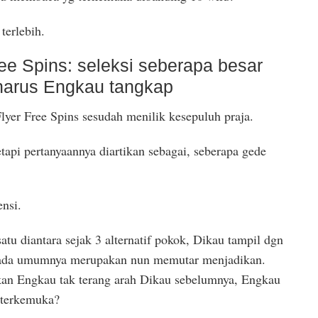
terlebih.
ee Spins: seleksi seberapa besar
harus Engkau tangkap
yer Free Spins sesudah menilik kesepuluh praja.
Tetapi pertanyaannya diartikan sebagai, seberapa gede
nsi.
tu diantara sejak 3 alternatif pokok, Dikau tampil dgn
4 pada umumnya merupakan nun memutar menjadikan.
kan Engkau tak terang arah Dikau sebelumnya, Engkau
 terkemuka?