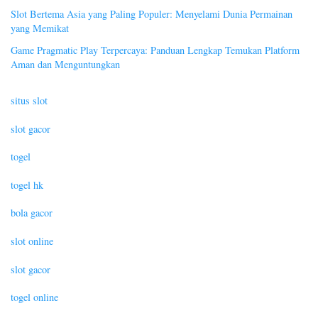
Slot Bertema Asia yang Paling Populer: Menyelami Dunia Permainan
yang Memikat
Game Pragmatic Play Terpercaya: Panduan Lengkap Temukan Platform
Aman dan Menguntungkan
situs slot
slot gacor
togel
togel hk
bola gacor
slot online
slot gacor
togel online