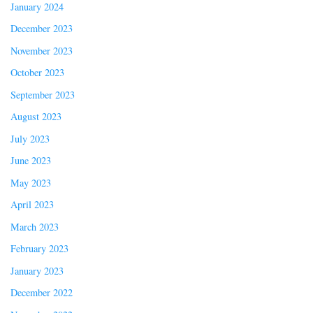
January 2024
December 2023
November 2023
October 2023
September 2023
August 2023
July 2023
June 2023
May 2023
April 2023
March 2023
February 2023
January 2023
December 2022