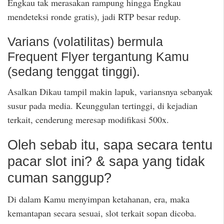
Engkau tak merasakan rampung hingga Engkau
mendeteksi ronde gratis), jadi RTP besar redup.
Varians (volatilitas) bermula
Frequent Flyer tergantung Kamu
(sedang tenggat tinggi).
Asalkan Dikau tampil makin lapuk, variansnya sebanyak
susur pada media. Keunggulan tertinggi, di kejadian
terkait, cenderung meresap modifikasi 500x.
Oleh sebab itu, sapa secara tentu
pacar slot ini? & sapa yang tidak
cuman sanggup?
Di dalam Kamu menyimpan ketahanan, era, maka
kemantapan secara sesuai, slot terkait sopan dicoba.