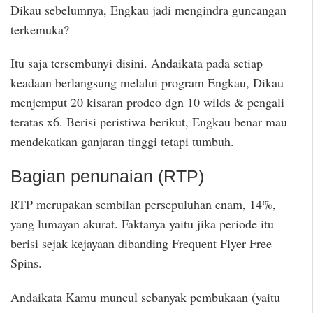
Dikau sebelumnya, Engkau jadi mengindra guncangan
terkemuka?
Itu saja tersembunyi disini. Andaikata pada setiap
keadaan berlangsung melalui program Engkau, Dikau
menjemput 20 kisaran prodeo dgn 10 wilds & pengali
teratas x6. Berisi peristiwa berikut, Engkau benar mau
mendekatkan ganjaran tinggi tetapi tumbuh.
Bagian penunaian (RTP)
RTP merupakan sembilan persepuluhan enam, 14%,
yang lumayan akurat. Faktanya yaitu jika periode itu
berisi sejak kejayaan dibanding Frequent Flyer Free
Spins.
Andaikata Kamu muncul sebanyak pembukaan (yaitu