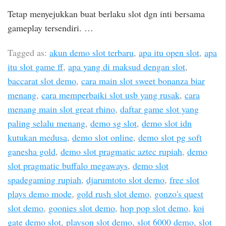
Tetap menyejukkan buat berlaku slot dgn inti bersama
gameplay tersendiri. …
Tagged as:
akun demo slot terbaru
,
apa itu open slot
,
apa
itu slot game ff
,
apa yang di maksud dengan slot
,
baccarat slot demo
,
cara main slot sweet bonanza biar
menang
,
cara memperbaiki slot usb yang rusak
,
cara
menang main slot great rhino
,
daftar game slot yang
paling selalu menang
,
demo sg slot
,
demo slot idn
kutukan medusa
,
demo slot online
,
demo slot pg soft
ganesha gold
,
demo slot pragmatic aztec rupiah
,
demo
slot pragmatic buffalo megaways
,
demo slot
spadegaming rupiah
,
djarumtoto slot demo
,
free slot
plays demo mode
,
gold rush slot demo
,
gonzo's quest
slot demo
,
goonies slot demo
,
hop pop slot demo
,
koi
gate demo slot
,
playson slot demo
,
slot 6000 demo
,
slot