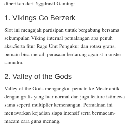
diberikan dari Yggdrasil Gaming:
1. Vikings Go Berzerk
Slot ini mengajak partisipan untuk bergabung bersama
sekumpulan Viking internal petualangan apa penuh
aksi.Serta fitur Rage Unit Pengukur dan rotasi gratis,
pemain bisa meraih perasaan bertarung against monster
samudra.
2. Valley of the Gods
Valley of the Gods mengangkut pemain ke Mesir antik
dengan grafis yang luar normal dan juga feature istimewa
sama seperti multiplier kemenangan. Permainan ini
menawarkan kejadian siapa intensif serta bermacam-
macam cara guna menang.