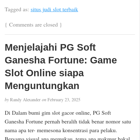
Tagged as:
situs judi slot terbaik
{
Comments are closed
}
Menjelajahi PG Soft
Ganesha Fortune: Game
Slot Online siapa
Menguntungkan
by
Randy Alexander
on
February 23, 2025
Di Dalam bumi gim slot gacor online, PG Soft
Ganesha Fortune pernah beralih tidak benar nomor satu
nama apa ter- memesona konsentrasi para pelaku.
Bersama visual apa memukau, tema apa makmur bakal