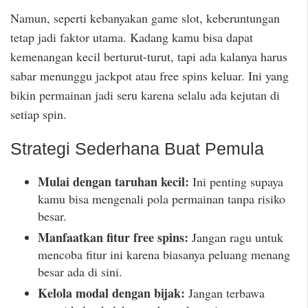
Namun, seperti kebanyakan game slot, keberuntungan
tetap jadi faktor utama. Kadang kamu bisa dapat
kemenangan kecil berturut-turut, tapi ada kalanya harus
sabar menunggu jackpot atau free spins keluar. Ini yang
bikin permainan jadi seru karena selalu ada kejutan di
setiap spin.
Strategi Sederhana Buat Pemula
Mulai dengan taruhan kecil:
Ini penting supaya
kamu bisa mengenali pola permainan tanpa risiko
besar.
Manfaatkan fitur free spins:
Jangan ragu untuk
mencoba fitur ini karena biasanya peluang menang
besar ada di sini.
Kelola modal dengan bijak:
Jangan terbawa