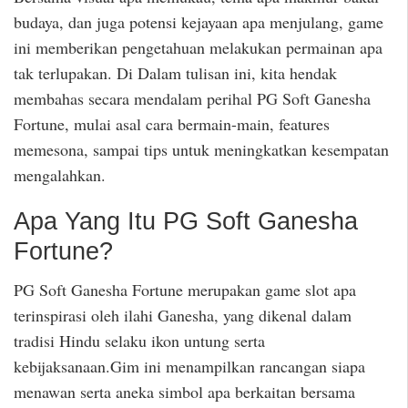
budaya, dan juga potensi kejayaan apa menjulang, game
ini memberikan pengetahuan melakukan permainan apa
tak terlupakan. Di Dalam tulisan ini, kita hendak
membahas secara mendalam perihal PG Soft Ganesha
Fortune, mulai asal cara bermain-main, features
memesona, sampai tips untuk meningkatkan kesempatan
mengalahkan.
Apa Yang Itu PG Soft Ganesha
Fortune?
PG Soft Ganesha Fortune merupakan game slot apa
terinspirasi oleh ilahi Ganesha, yang dikenal dalam
tradisi Hindu selaku ikon untung serta
kebijaksanaan.Gim ini menampilkan rancangan siapa
menawan serta aneka simbol apa berkaitan bersama