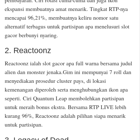
ekspansi membuatnya amat menarik. Tingkat RTP-nya
mencapai 96,21%, membuatnya keliru nomor satu
alternatif terbagus untuk partisipan apa menelusuri slot
gacor berbunyi nyaring.
2. Reactoonz
Reactoonz ialah slot gacor apa full warna bersama judul
alien dan monster jenaka.Gim ini mempunyai 7 roll dan
menyediakan prosedur cluster pays, di lokasi
kemenangan diperoleh serta menghubungkan ikon apa
seperti. Ciri Quantum Leap membolehkan partisipan
untuk meraih bonus ekstra. Bersama RTP LIVE lebih
kurang 96%, Reactoonz adalah pilihan siapa menarik
untuk partisipan.
3. Legacy of Dead