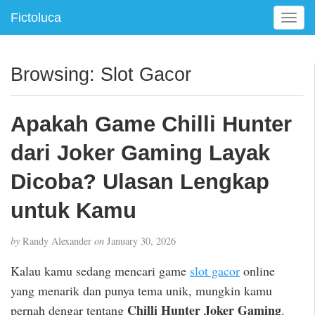
Fictoluca
T
o
g
g
Browsing: Slot Gacor
l
e
n
Apakah Game Chilli Hunter
a
v
dari Joker Gaming Layak
i
g
Dicoba? Ulasan Lengkap
a
untuk Kamu
t
i
o
by
Randy Alexander
on
January 30, 2026
n
Kalau kamu sedang mencari game
slot gacor
online
yang menarik dan punya tema unik, mungkin kamu
Chilli Hunter Joker Gaming
pernah dengar tentang
.