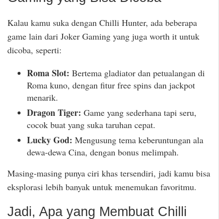
Kalau kamu suka dengan Chilli Hunter, ada beberapa
game lain dari Joker Gaming yang juga worth it untuk
dicoba, seperti:
Roma Slot:
Bertema gladiator dan petualangan di
Roma kuno, dengan fitur free spins dan jackpot
menarik.
Dragon Tiger:
Game yang sederhana tapi seru,
cocok buat yang suka taruhan cepat.
Lucky God:
Mengusung tema keberuntungan ala
dewa-dewa Cina, dengan bonus melimpah.
Masing-masing punya ciri khas tersendiri, jadi kamu bisa
eksplorasi lebih banyak untuk menemukan favoritmu.
Jadi, Apa yang Membuat Chilli