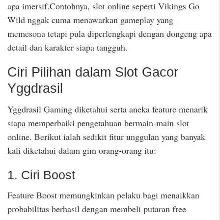
apa imersif.Contohnya, slot online seperti Vikings Go
Wild nggak cuma menawarkan gameplay yang
memesona tetapi pula diperlengkapi dengan dongeng apa
detail dan karakter siapa tangguh.
Ciri Pilihan dalam Slot Gacor
Yggdrasil
Yggdrasil Gaming diketahui serta aneka feature menarik
siapa memperbaiki pengetahuan bermain-main slot
online. Berikut ialah sedikit fitur unggulan yang banyak
kali diketahui dalam gim orang-orang itu:
1. Ciri Boost
Feature Boost memungkinkan pelaku bagi menaikkan
probabilitas berhasil dengan membeli putaran free