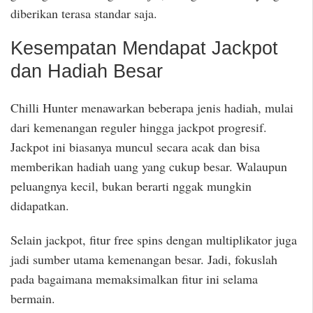
diberikan terasa standar saja.
Kesempatan Mendapat Jackpot
dan Hadiah Besar
Chilli Hunter menawarkan beberapa jenis hadiah, mulai
dari kemenangan reguler hingga jackpot progresif.
Jackpot ini biasanya muncul secara acak dan bisa
memberikan hadiah uang yang cukup besar. Walaupun
peluangnya kecil, bukan berarti nggak mungkin
didapatkan.
Selain jackpot, fitur free spins dengan multiplikator juga
jadi sumber utama kemenangan besar. Jadi, fokuslah
pada bagaimana memaksimalkan fitur ini selama
bermain.