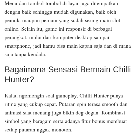
Menu dan tombol-tombol di layar juga ditempatkan
dengan baik sehingga mudah digunakan, baik oleh
pemula maupun pemain yang sudah sering main slot
online. Selain itu, game ini responsif di berbagai
perangkat, mulai dari komputer desktop sampai
smartphone, jadi kamu bisa main kapan saja dan di mana
saja tanpa kendala.
Bagaimana Sensasi Bermain Chilli
Hunter?
Kalau ngomongin soal gameplay, Chilli Hunter punya
ritme yang cukup cepat. Putaran spin terasa smooth dan
animasi saat menang juga bikin deg-degan. Kombinasi
simbol yang beragam serta adanya fitur bonus membuat
setiap putaran nggak monoton.