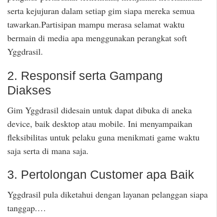
serta kejujuran dalam setiap gim siapa mereka semua
tawarkan.Partisipan mampu merasa selamat waktu
bermain di media apa menggunakan perangkat soft
Yggdrasil.
2. Responsif serta Gampang
Diakses
Gim Yggdrasil didesain untuk dapat dibuka di aneka
device, baik desktop atau mobile. Ini menyampaikan
fleksibilitas untuk pelaku guna menikmati game waktu
saja serta di mana saja.
3. Pertolongan Customer apa Baik
Yggdrasil pula diketahui dengan layanan pelanggan siapa
tanggap.…