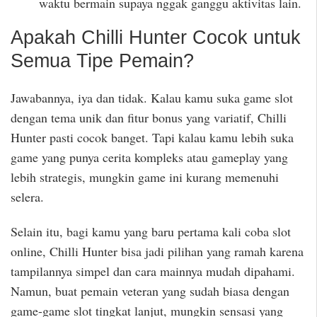
waktu bermain supaya nggak ganggu aktivitas lain.
Apakah Chilli Hunter Cocok untuk
Semua Tipe Pemain?
Jawabannya, iya dan tidak. Kalau kamu suka game slot
dengan tema unik dan fitur bonus yang variatif, Chilli
Hunter pasti cocok banget. Tapi kalau kamu lebih suka
game yang punya cerita kompleks atau gameplay yang
lebih strategis, mungkin game ini kurang memenuhi
selera.
Selain itu, bagi kamu yang baru pertama kali coba slot
online, Chilli Hunter bisa jadi pilihan yang ramah karena
tampilannya simpel dan cara mainnya mudah dipahami.
Namun, buat pemain veteran yang sudah biasa dengan
game-game slot tingkat lanjut, mungkin sensasi yang