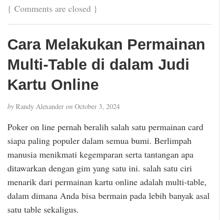
{
Comments are closed
}
Cara Melakukan Permainan
Multi-Table di dalam Judi
Kartu Online
by
Randy Alexander
on
October 3, 2024
Poker on line pernah beralih salah satu permainan card
siapa paling populer dalam semua bumi. Berlimpah
manusia menikmati kegemparan serta tantangan apa
ditawarkan dengan gim yang satu ini. salah satu ciri
menarik dari permainan kartu online adalah multi-table,
dalam dimana Anda bisa bermain pada lebih banyak asal
satu table sekaligus.