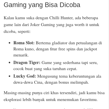
Gaming yang Bisa Dicoba
Kalau kamu suka dengan Chilli Hunter, ada beberapa
game lain dari Joker Gaming yang juga worth it untuk
dicoba, seperti:
Roma Slot:
Bertema gladiator dan petualangan di
Roma kuno, dengan fitur free spins dan jackpot
menarik.
Dragon Tiger:
Game yang sederhana tapi seru,
cocok buat yang suka taruhan cepat.
Lucky God:
Mengusung tema keberuntungan ala
dewa-dewa Cina, dengan bonus melimpah.
Masing-masing punya ciri khas tersendiri, jadi kamu bisa
eksplorasi lebih banyak untuk menemukan favoritmu.