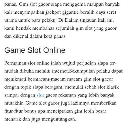
panas. Gim slot gacor siapa menggema maupun banyak
kali menyampaikan jackpot gigantic beralih daya seret
utama untuk para pelaku. Di Dalam tinjauan kali ini,
kami hendak membahas sejumlah gim slot yang gacor
dan dikenal dalam kota panas.
Game Slot Online
Permainan slot online ialah wujud perjudian siapa ter-
mudah dibuka melalui internet.Sekumpulan pelaku dapat
menikmati bermacam-macam macam gim slot gacor
dengan topik siapa beragam, memulai sebab slot klasik
sampai dengan
slot
gacor rekaman yang lebih banyak
mutakhir. Game slot gacor juga lazimnya memberikan
fitur-fitur bonus apa menciptakan gim lebih besar
menarik dan juga menguntungkan.