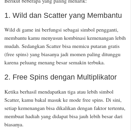
Berikut beberapa yang paling menarik:
1. Wild dan Scatter yang Membantu
Wild di game ini berfungsi sebagai simbol pengganti,
membantu kamu menyusun kombinasi kemenangan lebih
mudah. Sedangkan Scatter bisa memicu putaran gratis
(free spins) yang biasanya jadi momen paling ditunggu
karena peluang menang besar semakin terbuka.
2. Free Spins dengan Multiplikator
Ketika berhasil mendapatkan tiga atau lebih simbol
Scatter, kamu bakal masuk ke mode free spins. Di sini,
setiap kemenangan bisa dikalikan dengan faktor tertentu,
membuat hadiah yang didapat bisa jauh lebih besar dari
biasanya.