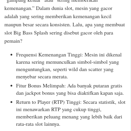
kemenangan.” Dalam dunia slot, mesin yang gacor
adalah yang sering memberikan kemenangan kecil
maupun besar secara konsisten. Lalu, apa yang membuat
slot Big Bass Splash sering disebut gacor oleh para
pemain?
Frequensi Kemenangan Tinggi: Mesin ini dikenal
karena sering memunculkan simbol-simbol yang
menguntungkan, seperti wild dan scatter yang
menyebar secara merata.
Fitur Bonus Melimpah: Ada banyak putaran gratis
dan jackpot bonus yang bisa diaktifkan kapan saja.
Return to Player (RTP) Tinggi: Secara statistik, slot
ini menawarkan RTP yang cukup tinggi,
memberikan peluang menang yang lebih baik dari
rata-rata slot lainnya.