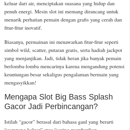
keluar dari air, menciptakan suasana yang hidup dan
penuh energi. Mesin slot ini memang dirancang untuk
menarik perhatian pemain dengan grafis yang cerah dan
fitur-fitur inovatif.
Biasanya, permainan ini menawarkan fitur-fitur seperti
simbol wild, scatter, putaran gratis, serta hadiah jackpot
yang menjanjikan. Jadi, tidak heran jika banyak pemain
berlomba-lomba mencarinya karena mengandung potensi
keuntungan besar sekaligus pengalaman bermain yang
mengasyikkan!
Mengapa Slot Big Bass Splash
Gacor Jadi Perbincangan?
Istilah “gacor” berasal dari bahasa gaul yang berarti
“gampang keluar” atau “sering memberikan