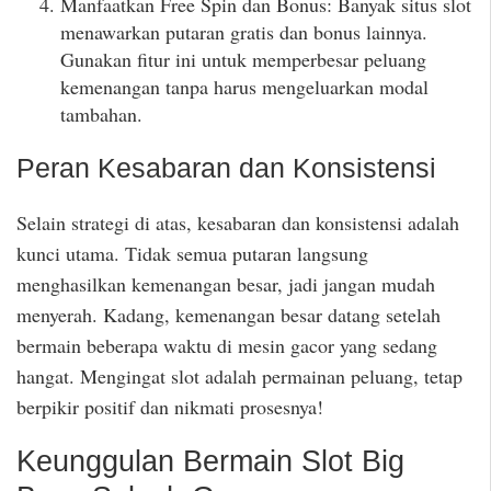
Manfaatkan Free Spin dan Bonus: Banyak situs slot
menawarkan putaran gratis dan bonus lainnya.
Gunakan fitur ini untuk memperbesar peluang
kemenangan tanpa harus mengeluarkan modal
tambahan.
Peran Kesabaran dan Konsistensi
Selain strategi di atas, kesabaran dan konsistensi adalah
kunci utama. Tidak semua putaran langsung
menghasilkan kemenangan besar, jadi jangan mudah
menyerah. Kadang, kemenangan besar datang setelah
bermain beberapa waktu di mesin gacor yang sedang
hangat. Mengingat slot adalah permainan peluang, tetap
berpikir positif dan nikmati prosesnya!
Keunggulan Bermain Slot Big