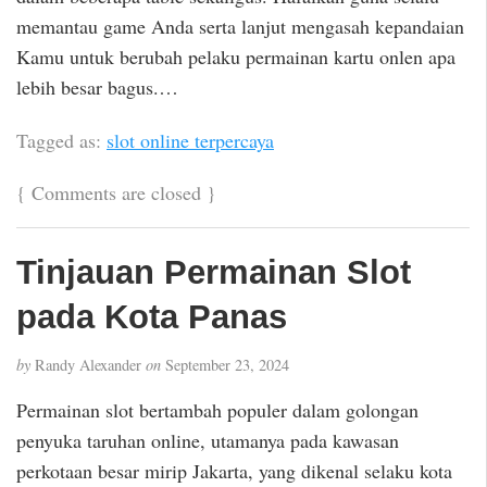
memantau game Anda serta lanjut mengasah kepandaian
Kamu untuk berubah pelaku permainan kartu onlen apa
lebih besar bagus.…
Tagged as:
slot online terpercaya
{
Comments are closed
}
Tinjauan Permainan Slot
pada Kota Panas
by
Randy Alexander
on
September 23, 2024
Permainan slot bertambah populer dalam golongan
penyuka taruhan online, utamanya pada kawasan
perkotaan besar mirip Jakarta, yang dikenal selaku kota