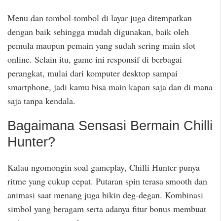
Menu dan tombol-tombol di layar juga ditempatkan
dengan baik sehingga mudah digunakan, baik oleh
pemula maupun pemain yang sudah sering main slot
online. Selain itu, game ini responsif di berbagai
perangkat, mulai dari komputer desktop sampai
smartphone, jadi kamu bisa main kapan saja dan di mana
saja tanpa kendala.
Bagaimana Sensasi Bermain Chilli
Hunter?
Kalau ngomongin soal gameplay, Chilli Hunter punya
ritme yang cukup cepat. Putaran spin terasa smooth dan
animasi saat menang juga bikin deg-degan. Kombinasi
simbol yang beragam serta adanya fitur bonus membuat