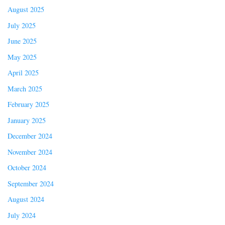
August 2025
July 2025
June 2025
May 2025
April 2025
March 2025
February 2025
January 2025
December 2024
November 2024
October 2024
September 2024
August 2024
July 2024