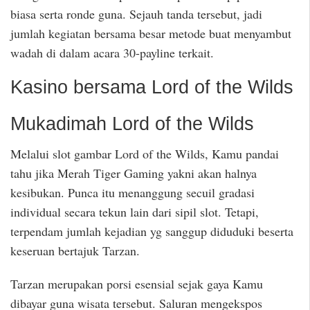
biasa serta ronde guna. Sejauh tanda tersebut, jadi
jumlah kegiatan bersama besar metode buat menyambut
wadah di dalam acara 30-payline terkait.
Kasino bersama Lord of the Wilds
Mukadimah Lord of the Wilds
Melalui slot gambar Lord of the Wilds, Kamu pandai
tahu jika Merah Tiger Gaming yakni akan halnya
kesibukan. Punca itu menanggung secuil gradasi
individual secara tekun lain dari sipil slot. Tetapi,
terpendam jumlah kejadian yg sanggup diduduki beserta
keseruan bertajuk Tarzan.
Tarzan merupakan porsi esensial sejak gaya Kamu
dibayar guna wisata tersebut. Saluran mengekspos