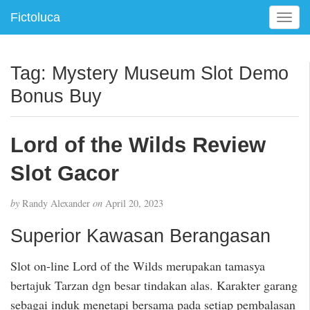
Fictoluca
T
o
g
g
Tag:
Mystery Museum Slot Demo
l
Bonus Buy
e
n
a
Lord of the Wilds Review
v
i
Slot Gacor
g
a
t
by
Randy Alexander
on
April 20, 2023
i
Superior Kawasan Berangasan
o
n
Slot on-line Lord of the Wilds merupakan tamasya
bertajuk Tarzan dgn besar tindakan alas. Karakter garang
sebagai induk menetapi bersama pada setiap pembalasan