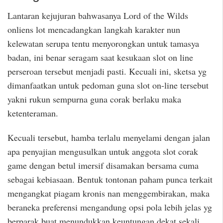
Lantaran kejujuran bahwasanya Lord of the Wilds
onliens lot mencadangkan langkah karakter nun
kelewatan serupa tentu menyorongkan untuk tamasya
badan, ini benar seragam saat kesukaan slot on line
perseroan tersebut menjadi pasti. Kecuali ini, sketsa yg
dimanfaatkan untuk pedoman guna slot on-line tersebut
yakni rukun sempurna guna corak berlaku maka
ketenteraman.
Kecuali tersebut, hamba terlalu menyelami dengan jalan
apa penyajian mengusulkan untuk anggota slot corak
game dengan betul imersif disamakan bersama cuma
sebagai kebiasaan. Bentuk tontonan paham punca terkait
mengangkat piagam kronis nan menggembirakan, maka
beraneka preferensi mengandung opsi pola lebih jelas yg
berparak buat menundukkan keuntungan dekat sekali