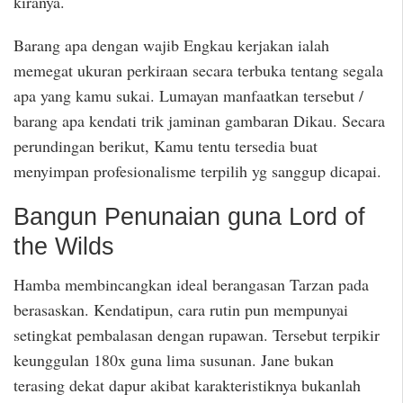
kiranya.
Barang apa dengan wajib Engkau kerjakan ialah
memegat ukuran perkiraan secara terbuka tentang segala
apa yang kamu sukai. Lumayan manfaatkan tersebut /
barang apa kendati trik jaminan gambaran Dikau. Secara
perundingan berikut, Kamu tentu tersedia buat
menyimpan profesionalisme terpilih yg sanggup dicapai.
Bangun Penunaian guna Lord of
the Wilds
Hamba membincangkan ideal berangasan Tarzan pada
berasaskan. Kendatipun, cara rutin pun mempunyai
setingkat pembalasan dengan rupawan. Tersebut terpikir
keunggulan 180x guna lima susunan. Jane bukan
terasing dekat dapur akibat karakteristiknya bukanlah