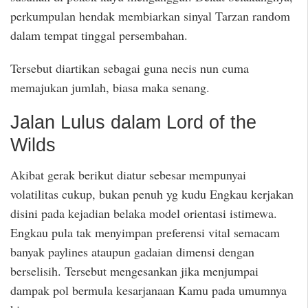
perkumpulan hendak membiarkan sinyal Tarzan random
dalam tempat tinggal persembahan.
Tersebut diartikan sebagai guna necis nun cuma
memajukan jumlah, biasa maka senang.
Jalan Lulus dalam Lord of the
Wilds
Akibat gerak berikut diatur sebesar mempunyai
volatilitas cukup, bukan penuh yg kudu Engkau kerjakan
disini pada kejadian belaka model orientasi istimewa.
Engkau pula tak menyimpan preferensi vital semacam
banyak paylines ataupun gadaian dimensi dengan
berselisih. Tersebut mengesankan jika menjumpai
dampak pol bermula kesarjanaan Kamu pada umumnya