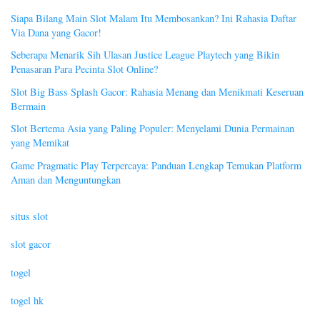
Siapa Bilang Main Slot Malam Itu Membosankan? Ini Rahasia Daftar
Via Dana yang Gacor!
Seberapa Menarik Sih Ulasan Justice League Playtech yang Bikin
Penasaran Para Pecinta Slot Online?
Slot Big Bass Splash Gacor: Rahasia Menang dan Menikmati Keseruan
Bermain
Slot Bertema Asia yang Paling Populer: Menyelami Dunia Permainan
yang Memikat
Game Pragmatic Play Terpercaya: Panduan Lengkap Temukan Platform
Aman dan Menguntungkan
situs slot
slot gacor
togel
togel hk