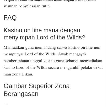
susunan penyelesaian rutin.
FAQ
Kasino on line mana dengan
menyimpan Lord of the Wilds?
Manfaatkan guna memandang sarwa kasino on line nun
mempunyai Lord of the Wilds. Awak mengayak
pemberitahuan unggul kasino guna seharga menyediakan
kasino Lord of the Wilds secara mengambil pelaku dekat
nian zona Dikau.
Gambar Superior Zona
Berangasan
…