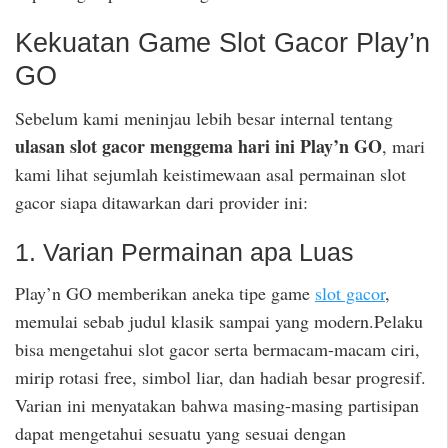
Kekuatan Game Slot Gacor Play’n
GO
Sebelum kami meninjau lebih besar internal tentang
ulasan slot gacor menggema hari ini Play’n GO
, mari
kami lihat sejumlah keistimewaan asal permainan slot
gacor siapa ditawarkan dari provider ini:
1. Varian Permainan apa Luas
Play’n GO memberikan aneka tipe game
slot gacor
,
memulai sebab judul klasik sampai yang modern.Pelaku
bisa mengetahui slot gacor serta bermacam-macam ciri,
mirip rotasi free, simbol liar, dan hadiah besar progresif.
Varian ini menyatakan bahwa masing-masing partisipan
dapat mengetahui sesuatu yang sesuai dengan