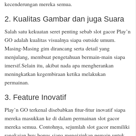
kecenderungan mereka semua.
2. Kualitas Gambar dan juga Suara
Salah satu kekuatan seret penting sebab slot gacor Play’n
GO adalah kualitas visualnya siapa outside umum.
Masing-Masing gim dirancang serta detail yang
menjulang, membuat pengetahuan bermain-main siapa
imersif.Selain itu, akibat nada apa mengherankan
meningkatkan kegembiraan ketika melakukan
permainan.
3. Feature Inovatif
Play’n GO terkenal disebabkan fitur-fitur inovatif siapa
mereka masukkan ke di dalam permainan slot gacor
mereka semua. Contohnya, sejumlah slot gacor memiliki
rangkaian buy bonus siapa mengizinkan pemain untuk