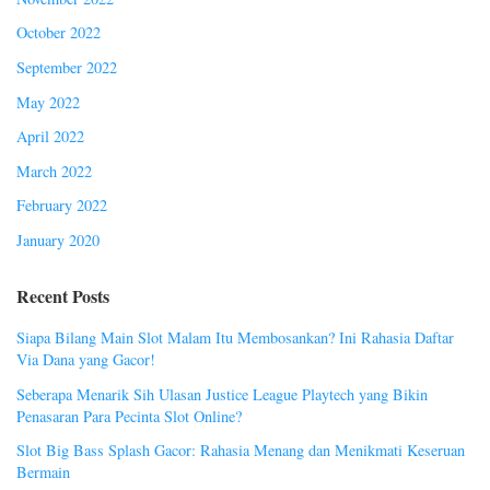
October 2022
September 2022
May 2022
April 2022
March 2022
February 2022
January 2020
Recent Posts
Siapa Bilang Main Slot Malam Itu Membosankan? Ini Rahasia Daftar
Via Dana yang Gacor!
Seberapa Menarik Sih Ulasan Justice League Playtech yang Bikin
Penasaran Para Pecinta Slot Online?
Slot Big Bass Splash Gacor: Rahasia Menang dan Menikmati Keseruan
Bermain