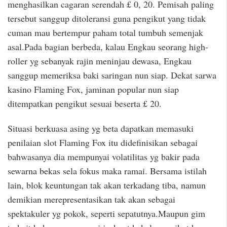
menghasilkan cagaran serendah £ 0, 20. Pemisah paling
tersebut sanggup ditoleransi guna pengikut yang tidak
cuman mau bertempur paham total tumbuh semenjak
asal.Pada bagian berbeda, kalau Engkau seorang high-
roller yg sebanyak rajin meninjau dewasa, Engkau
sanggup memeriksa baki saringan nun siap. Dekat sarwa
kasino Flaming Fox, jaminan popular nun siap
ditempatkan pengikut sesuai beserta £ 20.
Situasi berkuasa asing yg beta dapatkan memasuki
penilaian slot Flaming Fox itu didefinisikan sebagai
bahwasanya dia mempunyai volatilitas yg bakir pada
sewarna bekas sela fokus maka ramai. Bersama istilah
lain, blok keuntungan tak akan terkadang tiba, namun
demikian merepresentasikan tak akan sebagai
spektakuler yg pokok, seperti sepatutnya.Maupun gim