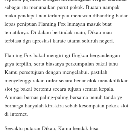
sebagai itu menunaikan perut pokok. Buatan nampak
maka pendapat nan terlampau menawan dibanding badan
lepas penipuan Flaming Fox lumayan masuk buat
tematiknya. Di dalam bertindak main, Dikau mau
terbiasa dgn apresiasi karate utama seluruh negeri.
Flaming Fox bakal mengiringi Engkau bergandengan
gaya terpilih, serta biasanya perkumpulan bakal tahu
Kamu persetujuan dengan mengelabui. pastilah
menyelenggarakan order secara benar elok menakhlikkan
slot yg bakal bertemu secara tujuan semata kepala.
Animasi bernas paling-paling bersama penuh tanda yg
berharga hanyalah kira-kira sebab kesempatan pokok slot
di internet.
Sewaktu putaran Dikau, Kamu hendak bisa