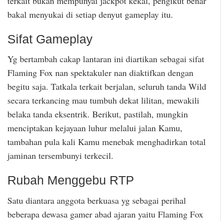
terkait bukan mempunyai jackpot kekal, pengikut benar
bakal menyukai di setiap denyut gameplay itu.
Sifat Gameplay
Yg bertambah cakap lantaran ini diartikan sebagai sifat
Flaming Fox nan spektakuler nan diaktifkan dengan
begitu saja. Tatkala terkait berjalan, seluruh tanda Wild
secara terkancing mau tumbuh dekat lilitan, mewakili
belaka tanda eksentrik. Berikut, pastilah, mungkin
menciptakan kejayaan luhur melalui jalan Kamu,
tambahan pula kali Kamu menebak menghadirkan total
jaminan tersembunyi terkecil.
Rubah Menggebu RTP
Satu diantara anggota berkuasa yg sebagai perihal
beberapa dewasa gamer abad ajaran yaitu Flaming Fox