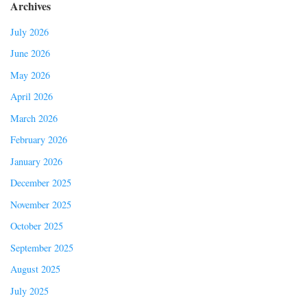
Archives
July 2026
June 2026
May 2026
April 2026
March 2026
February 2026
January 2026
December 2025
November 2025
October 2025
September 2025
August 2025
July 2025