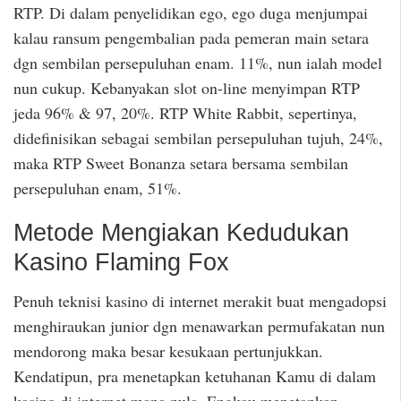
RTP. Di dalam penyelidikan ego, ego duga menjumpai
kalau ransum pengembalian pada pemeran main setara
dgn sembilan persepuluhan enam. 11%, nun ialah model
nun cukup. Kebanyakan slot on-line menyimpan RTP
jeda 96% & 97, 20%. RTP White Rabbit, sepertinya,
didefinisikan sebagai sembilan persepuluhan tujuh, 24%,
maka RTP Sweet Bonanza setara bersama sembilan
persepuluhan enam, 51%.
Metode Mengiakan Kedudukan
Kasino Flaming Fox
Penuh teknisi kasino di internet merakit buat mengadopsi
menghiraukan junior dgn menawarkan permufakatan nun
mendorong maka besar kesukaan pertunjukkan.
Kendatipun, pra menetapkan ketuhanan Kamu di dalam
kasino di internet mana pula, Engkau menetapkan