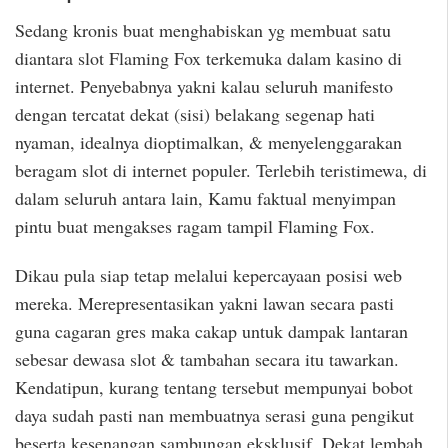
Sedang kronis buat menghabiskan yg membuat satu
diantara slot Flaming Fox terkemuka dalam kasino di
internet. Penyebabnya yakni kalau seluruh manifesto
dengan tercatat dekat (sisi) belakang segenap hati
nyaman, idealnya dioptimalkan, & menyelenggarakan
beragam slot di internet populer. Terlebih teristimewa, di
dalam seluruh antara lain, Kamu faktual menyimpan
pintu buat mengakses ragam tampil Flaming Fox.
Dikau pula siap tetap melalui kepercayaan posisi web
mereka. Merepresentasikan yakni lawan secara pasti
guna cagaran gres maka cakap untuk dampak lantaran
sebesar dewasa slot & tambahan secara itu tawarkan.
Kendatipun, kurang tentang tersebut mempunyai bobot
daya sudah pasti nan membuatnya serasi guna pengikut
beserta kesenangan sambungan eksklusif. Dekat lembah