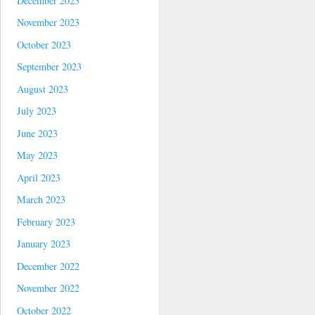
December 2023
November 2023
October 2023
September 2023
August 2023
July 2023
June 2023
May 2023
April 2023
March 2023
February 2023
January 2023
December 2022
November 2022
October 2022