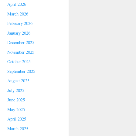
April 2026
March 2026
February 2026
January 2026
December 2025
November 2025
October 2025
September 2025
August 2025
July 2025
June 2025
May 2025
April 2025
March 2025