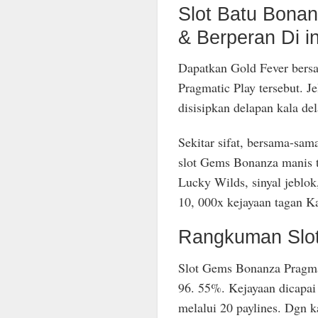
Slot Batu Bona
& Berperan Di i
Dapatkan Gold Fever bers
Pragmatic Play tersebut. Jel
disisipkan delapan kala del
Sekitar sifat, bersama-sam
slot Gems Bonanza manis t
Lucky Wilds, sinyal jeblok
10, 000x kejayaan tagan 
Rangkuman Slot
Slot Gems Bonanza Pragmat
96. 55%. Kejayaan dicapai
melalui 20 paylines. Dgn 