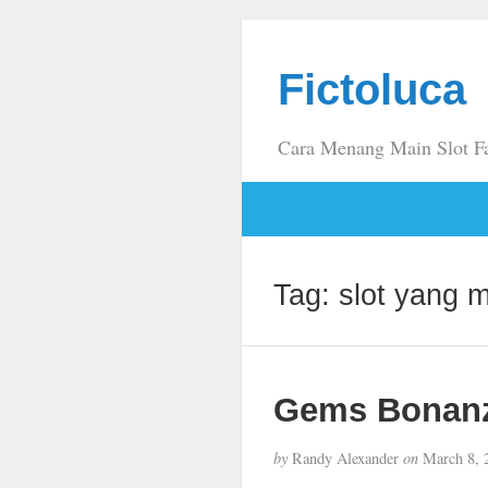
Fictoluca
Cara Menang Main Slot F
Tag:
slot yang
Gems Bonanz
by
Randy Alexander
on
March 8, 