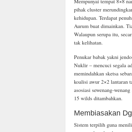
Mempunyai tempat 8×8 nan 
pihak cluster merundingkan
kehidupan. Terdapat penuh
Aurum buat dimainkan. Ti
Walaupun serupa itu, secar
tak kelihatan.
Penukar babak yakni jendol
Nuklir – mencuci segala a
memindahkan sketsa sebaran
koalisi awur 2×2 lantaran 
asosiasi sewenang-wenang 
15 wilds ditambahkan.
Membiasakan Dg
Sistem terpilih guna meni