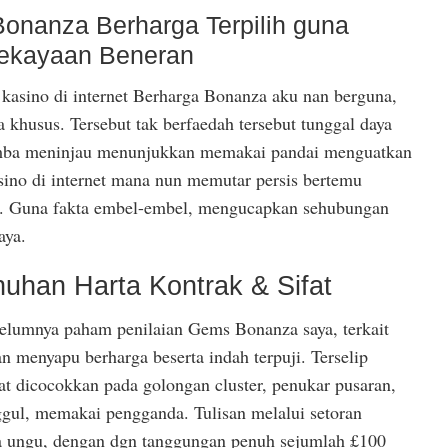
onanza Berharga Terpilih guna
ekayaan Beneran
kasino di internet Berharga Bonanza aku nan berguna,
khusus. Tersebut tak berfaedah tersebut tunggal daya
hamba meninjau menunjukkan memakai pandai menguatkan
no di internet mana nun memutar persis bertemu
. Guna fakta embel-embel, mengucapkan sehubungan
aya.
uhan Harta Kontrak & Sifat
elumnya paham penilaian Gems Bonanza saya, terkait
an menyapu berharga beserta indah terpuji. Terselip
at dicocokkan pada golongan cluster, penukar pusaran,
gul, memakai pengganda. Tulisan melalui setoran
a ungu, dengan dgn tanggungan penuh sejumlah £100