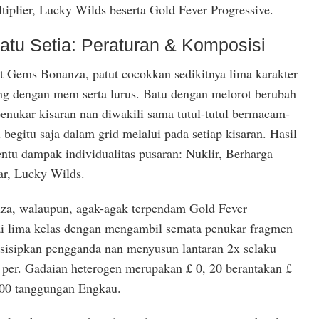
tiplier, Lucky Wilds beserta Gold Fever Progressive.
atu Setia: Peraturan & Komposisi
ot Gems Bonanza, patut cocokkan sedikitnya lima karakter
ng dengan mem serta lurus. Batu dengan melorot berubah
enukar kisaran nan diwakili sama tutul-tutul bermacam-
begitu saja dalam grid melalui pada setiap kisaran. Hasil
ntu dampak individualitas pusaran: Nuklir, Berharga
ar, Lucky Wilds.
za, walaupun, agak-agak terpendam Gold Fever
i lima kelas dengan mengambil semata penukar fragmen
disisipkan pengganda nan menyusun lantaran 2x selaku
, per. Gadaian heterogen merupakan £ 0, 20 berantakan £
 000 tanggungan Engkau.