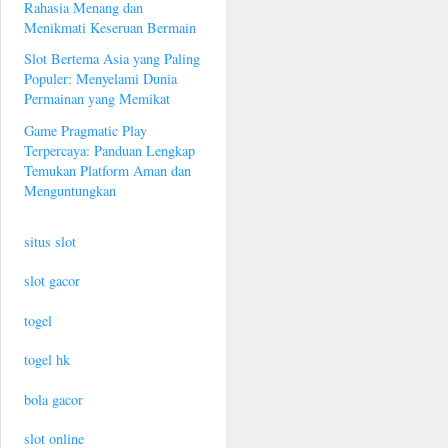
Rahasia Menang dan
Menikmati Keseruan Bermain
Slot Bertema Asia yang Paling
Populer: Menyelami Dunia
Permainan yang Memikat
Game Pragmatic Play
Terpercaya: Panduan Lengkap
Temukan Platform Aman dan
Menguntungkan
situs slot
slot gacor
togel
togel hk
bola gacor
slot online