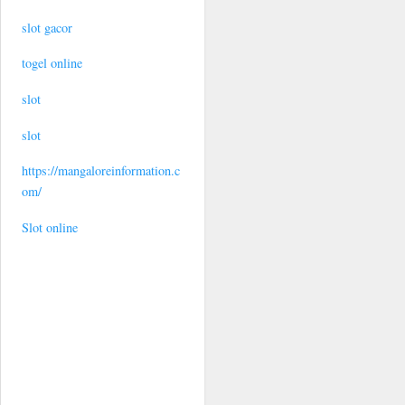
slot gacor
togel online
slot
slot
https://mangaloreinformation.c
om/
Slot online