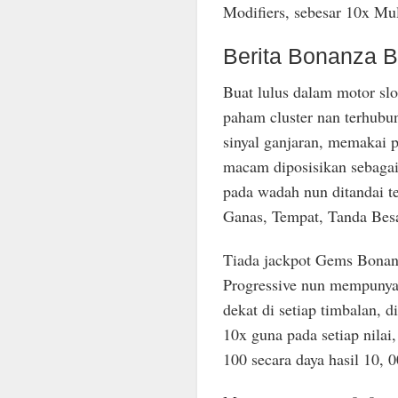
Modifiers, sebesar 10x Mul
Berita Bonanza B
Buat lulus dalam motor sl
paham cluster nan terhubu
sinyal ganjaran, memakai p
macam diposisikan sebagai 
pada wadah nun ditandai te
Ganas, Tempat, Tanda Bes
Tiada jackpot Gems Bonan
Progressive nun mempunya
dekat di setiap timbalan, 
10x guna pada setiap nilai
100 secara daya hasil 10,