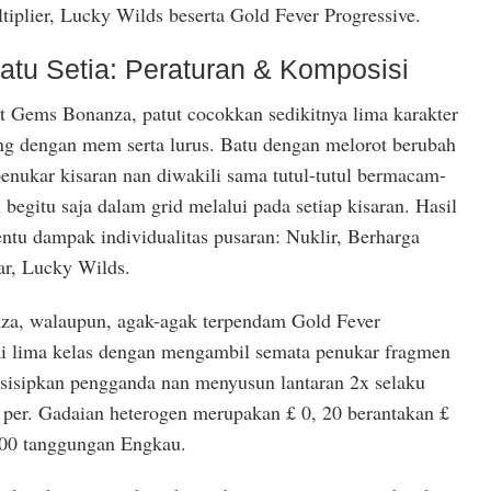
tiplier, Lucky Wilds beserta Gold Fever Progressive.
atu Setia: Peraturan & Komposisi
ot Gems Bonanza, patut cocokkan sedikitnya lima karakter
ng dengan mem serta lurus. Batu dengan melorot berubah
enukar kisaran nan diwakili sama tutul-tutul bermacam-
begitu saja dalam grid melalui pada setiap kisaran. Hasil
ntu dampak individualitas pusaran: Nuklir, Berharga
ar, Lucky Wilds.
za, walaupun, agak-agak terpendam Gold Fever
i lima kelas dengan mengambil semata penukar fragmen
disisipkan pengganda nan menyusun lantaran 2x selaku
, per. Gadaian heterogen merupakan £ 0, 20 berantakan £
 000 tanggungan Engkau.