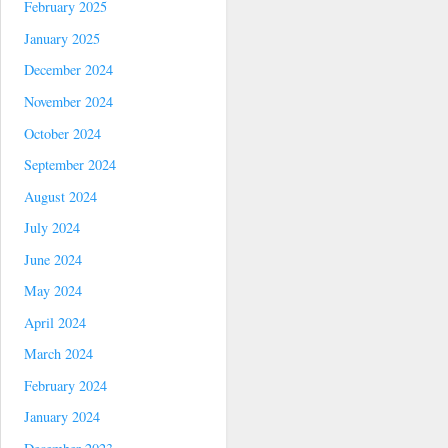
February 2025
January 2025
December 2024
November 2024
October 2024
September 2024
August 2024
July 2024
June 2024
May 2024
April 2024
March 2024
February 2024
January 2024