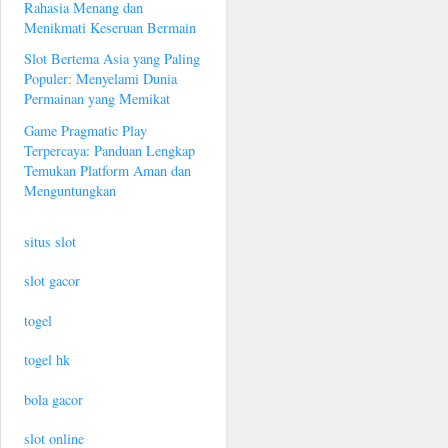
Rahasia Menang dan
Menikmati Keseruan Bermain
Slot Bertema Asia yang Paling
Populer: Menyelami Dunia
Permainan yang Memikat
Game Pragmatic Play
Terpercaya: Panduan Lengkap
Temukan Platform Aman dan
Menguntungkan
situs slot
slot gacor
togel
togel hk
bola gacor
slot online