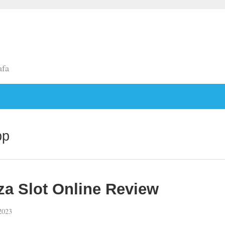
afa
pp
a Slot Online Review
2023