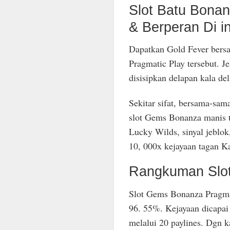
Slot Batu Bona
& Berperan Di i
Dapatkan Gold Fever bers
Pragmatic Play tersebut. Jel
disisipkan delapan kala del
Sekitar sifat, bersama-sam
slot Gems Bonanza manis t
Lucky Wilds, sinyal jeblok
10, 000x kejayaan tagan 
Rangkuman Slot
Slot Gems Bonanza Pragmat
96. 55%. Kejayaan dicapai
melalui 20 paylines. Dgn 