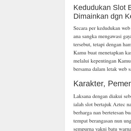
Kedudukan Slot B
Dimainkan dgn K
Secara per kedudukan web 
ana sangka mengawasi gaya 
tersebut, tetapi dengan 
Kamu buat menetapkan kasi
melalui kepentingan Kamu
bersama dalam letak web s
Karakter, Pemen
Laksana dengan diakui seb
ialah slot bertajuk Aztec n
berharga nan bertetesan bu
tempat berangasan nun ung
sempurna yakni batu warn