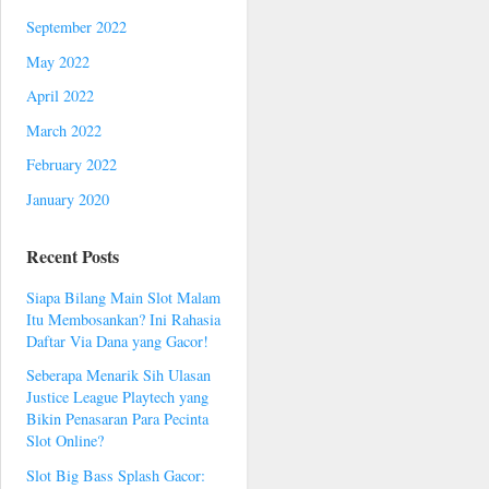
September 2022
May 2022
April 2022
March 2022
February 2022
January 2020
Recent Posts
Siapa Bilang Main Slot Malam
Itu Membosankan? Ini Rahasia
Daftar Via Dana yang Gacor!
Seberapa Menarik Sih Ulasan
Justice League Playtech yang
Bikin Penasaran Para Pecinta
Slot Online?
Slot Big Bass Splash Gacor: