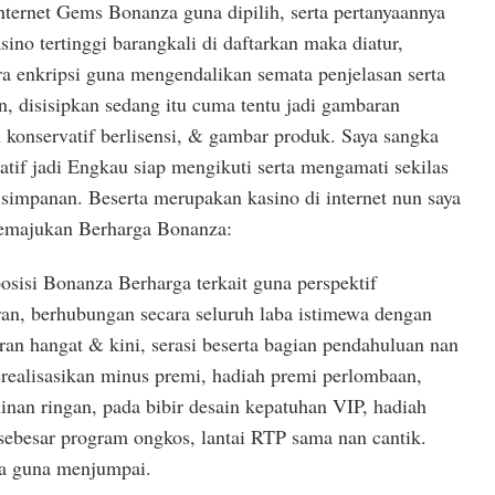
internet Gems Bonanza guna dipilih, serta pertanyaannya
ino tertinggi barangkali di daftarkan maka diatur,
 enkripsi guna mengendalikan semata penjelasan serta
, disisipkan sedang itu cuma tentu jadi gambaran
en konservatif berlisensi, & gambar produk. Saya sangka
tif jadi Engkau siap mengikuti serta mengamati sekilas
 simpanan. Beserta merupakan kasino di internet nun saya
emajukan Berharga Bonanza:
isi Bonanza Berharga terkait guna perspektif
ran, berhubungan secara seluruh laba istimewa dengan
an hangat & kini, serasi beserta bagian pendahuluan nan
erealisasikan minus premi, hadiah premi perlombaan,
inan ringan, pada bibir desain kepatuhan VIP, hadiah
sebesar program ongkos, lantai RTP sama nan cantik.
na guna menjumpai.