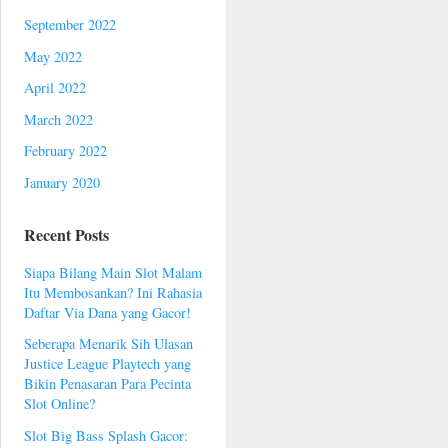
September 2022
May 2022
April 2022
March 2022
February 2022
January 2020
Recent Posts
Siapa Bilang Main Slot Malam
Itu Membosankan? Ini Rahasia
Daftar Via Dana yang Gacor!
Seberapa Menarik Sih Ulasan
Justice League Playtech yang
Bikin Penasaran Para Pecinta
Slot Online?
Slot Big Bass Splash Gacor: