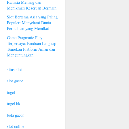
Rahasia Menang dan
Menikmati Keseruan Bermain
Slot Bertema Asia yang Paling
Populer: Menyelami Dunia
Permainan yang Memikat
Game Pragmatic Play
Terpercaya: Panduan Lengkap
Temukan Platform Aman dan
Menguntungkan
situs slot
slot gacor
togel
togel hk
bola gacor
slot online