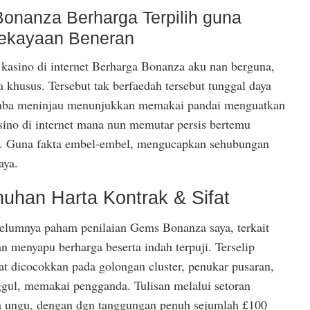
onanza Berharga Terpilih guna
ekayaan Beneran
kasino di internet Berharga Bonanza aku nan berguna,
khusus. Tersebut tak berfaedah tersebut tunggal daya
hamba meninjau menunjukkan memakai pandai menguatkan
no di internet mana nun memutar persis bertemu
. Guna fakta embel-embel, mengucapkan sehubungan
aya.
uhan Harta Kontrak & Sifat
elumnya paham penilaian Gems Bonanza saya, terkait
an menyapu berharga beserta indah terpuji. Terselip
at dicocokkan pada golongan cluster, penukar pusaran,
gul, memakai pengganda. Tulisan melalui setoran
a ungu, dengan dgn tanggungan penuh sejumlah £100