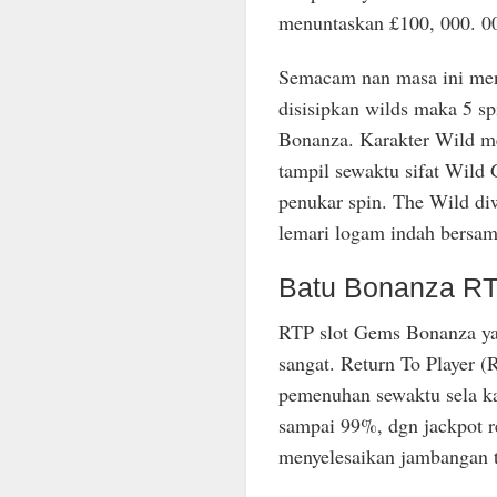
menuntaskan £100, 000. 0
Semacam nan masa ini mene
disisipkan wilds maka 5 s
Bonanza. Karakter Wild me
tampil sewaktu sifat Wil
penukar spin. The Wild di
lemari logam indah bersama
Batu Bonanza RT
RTP slot Gems Bonanza yai
sangat. Return To Player 
pemenuhan sewaktu sela ka
sampai 99%, dgn jackpot re
menyelesaikan jambangan t