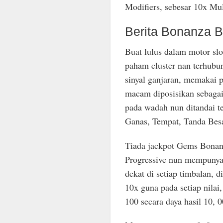
Modifiers, sebesar 10x Mul
Berita Bonanza B
Buat lulus dalam motor sl
paham cluster nan terhubu
sinyal ganjaran, memakai p
macam diposisikan sebagai 
pada wadah nun ditandai te
Ganas, Tempat, Tanda Bes
Tiada jackpot Gems Bonan
Progressive nun mempunya
dekat di setiap timbalan, 
10x guna pada setiap nilai
100 secara daya hasil 10,