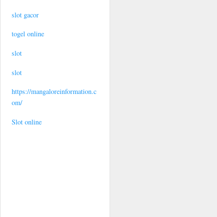
slot gacor
togel online
slot
slot
https://mangaloreinformation.c
om/
Slot online