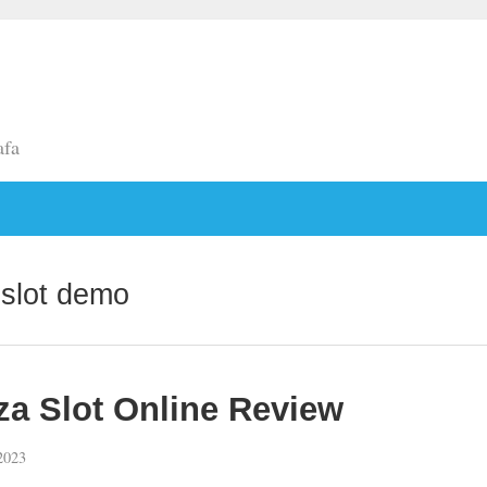
afa
 slot demo
a Slot Online Review
2023