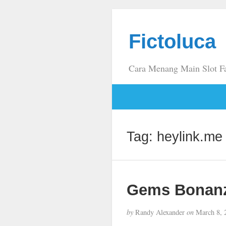
Fictoluca
Cara Menang Main Slot F
Tag:
heylink.me
Gems Bonanz
by
Randy Alexander
on
March 8, 