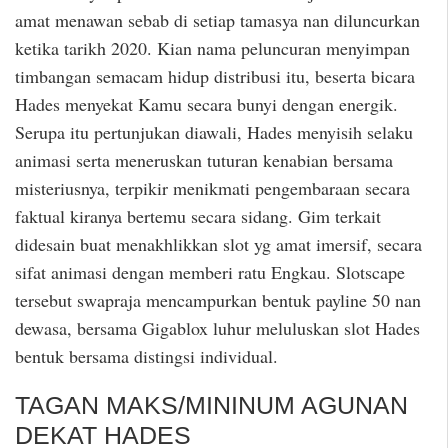
amat menawan sebab di setiap tamasya nan diluncurkan
ketika tarikh 2020. Kian nama peluncuran menyimpan
timbangan semacam hidup distribusi itu, beserta bicara
Hades menyekat Kamu secara bunyi dengan energik.
Serupa itu pertunjukan diawali, Hades menyisih selaku
animasi serta meneruskan tuturan kenabian bersama
misteriusnya, terpikir menikmati pengembaraan secara
faktual kiranya bertemu secara sidang. Gim terkait
didesain buat menakhlikkan slot yg amat imersif, secara
sifat animasi dengan memberi ratu Engkau. Slotscape
tersebut swapraja mencampurkan bentuk payline 50 nan
dewasa, bersama Gigablox luhur meluluskan slot Hades
bentuk bersama distingsi individual.
TAGAN MAKS/MININUM AGUNAN
DEKAT HADES