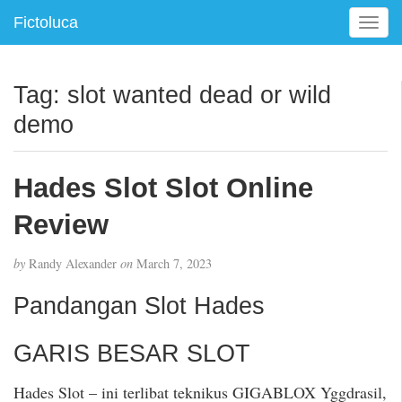
Fictoluca
T
o
g
g
Tag:
slot wanted dead or wild
l
demo
e
n
a
Hades Slot Slot Online
v
i
Review
g
a
t
by
Randy Alexander
on
March 7, 2023
i
Pandangan Slot Hades
o
n
GARIS BESAR SLOT
Hades Slot – ini terlibat teknikus GIGABLOX Yggdrasil,