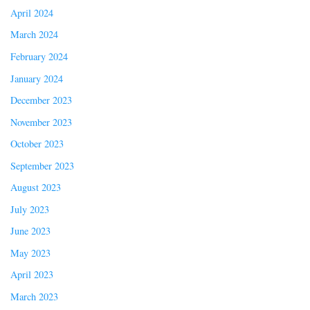
April 2024
March 2024
February 2024
January 2024
December 2023
November 2023
October 2023
September 2023
August 2023
July 2023
June 2023
May 2023
April 2023
March 2023