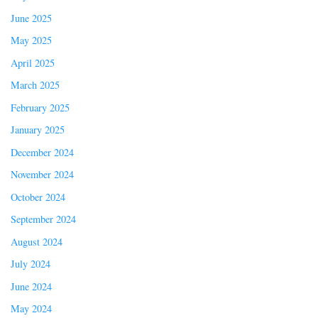
June 2025
May 2025
April 2025
March 2025
February 2025
January 2025
December 2024
November 2024
October 2024
September 2024
August 2024
July 2024
June 2024
May 2024