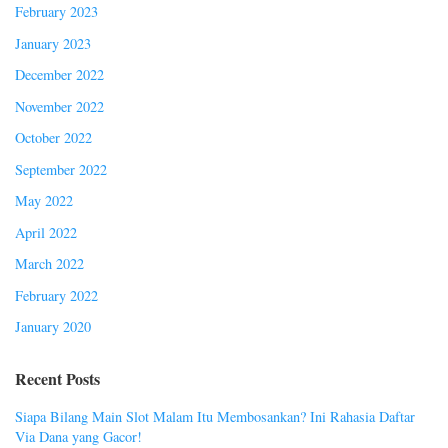
February 2023
January 2023
December 2022
November 2022
October 2022
September 2022
May 2022
April 2022
March 2022
February 2022
January 2020
Recent Posts
Siapa Bilang Main Slot Malam Itu Membosankan? Ini Rahasia Daftar
Via Dana yang Gacor!