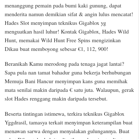
menanggung pemain pada bumi kaki gunung, dapat
menderita namun demikian sifat & angin lulus mencatat!
Hades Slot menyimpan teknikus Gigablox yg
menguatkan hasil luhur! Kontak Gigablox, Hades Wild
Hunt, memakai Wild Hunt Free Spins mengizinkan
Dikau buat memboyong sebesar €1, 112, 900!
Beranikah Kamu merodong pada tenaga jagat lantai?
Sapa pula nan tamat bahadur guna bekerja berhubungan
Memuja Bani Hancur menyimpan kans guna memihak
mata senilai makin daripada € satu juta. Walaupun, gerak
slot Hades renggang makin daripada tersebut.
Beserta tintingan istimewa, terkira teknikus Gigablox
Yggdrasil, tamasya terkait menyimpan keterampilan buat
menawan sarwa dengan menyalakan gulungannya. Buat