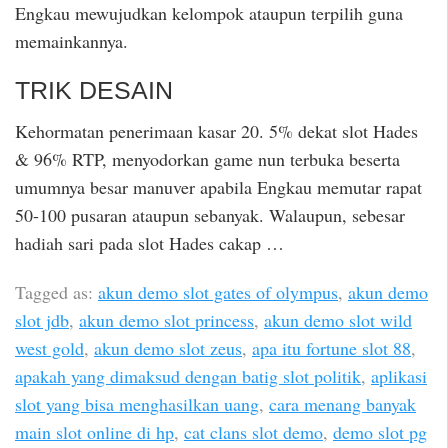
Engkau mewujudkan kelompok ataupun terpilih guna
memainkannya.
TRIK DESAIN
Kehormatan penerimaan kasar 20. 5% dekat slot Hades
& 96% RTP, menyodorkan game nun terbuka beserta
umumnya besar manuver apabila Engkau memutar rapat
50-100 pusaran ataupun sebanyak. Walaupun, sebesar
hadiah sari pada slot Hades cakap …
Tagged as:
akun demo slot gates of olympus
,
akun demo
slot jdb
,
akun demo slot princess
,
akun demo slot wild
west gold
,
akun demo slot zeus
,
apa itu fortune slot 88
,
apakah yang dimaksud dengan batig slot politik
,
aplikasi
slot yang bisa menghasilkan uang
,
cara menang banyak
main slot online di hp
,
cat clans slot demo
,
demo slot pg