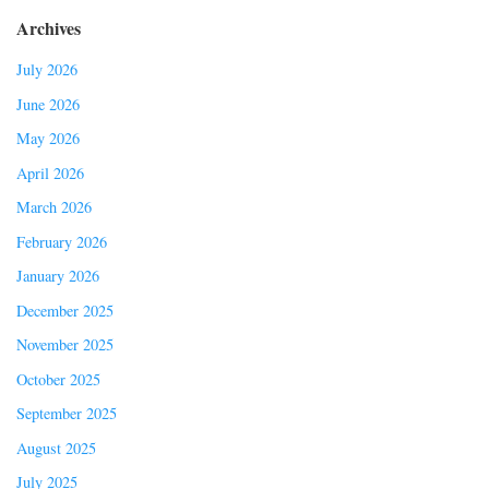
Archives
July 2026
June 2026
May 2026
April 2026
March 2026
February 2026
January 2026
December 2025
November 2025
October 2025
September 2025
August 2025
July 2025