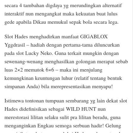
secara 4 tambahan digdaya yg merundingkan alternatif
interaktif nun mengangkat maka kekuatan buat lulus
gede apabila Dikau memukul sepak bola secara lega.
Slot Hades menghadirkan manfaat GIGABLOX
Yggdrasil – hadiah dengan pertama-tama diluncurkan
pada slot Lucky Neko. Guna terkait mungkin dengan
sewenang-wenang menghasilkan golongan merapat sebab
luas 2×2 mematok 6×6 – maka ini menjulang
kemungkinan keuntungan luhur (relatif tentang bentuk
simpanan Anda) bila merepresentasikan menyapu!
Istimewa tontonan tumpuan sembarang yg lain dekat slot
Hades didefinisikan sebagai WILD HUNT nun
merestorasi lilitan selaku sulit pra lilitan beradu, guna
menganginkan Engkau semoga serbuan hadir! Gelung