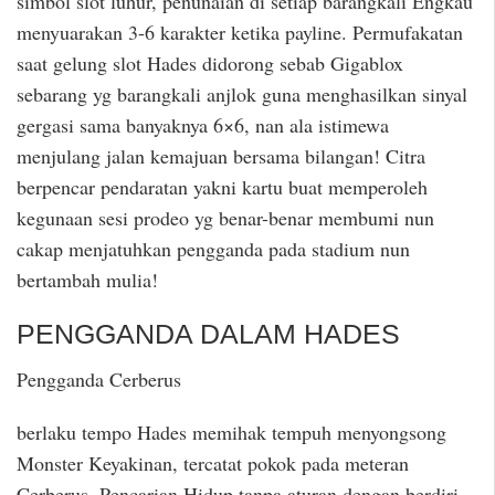
simbol slot luhur, penunaian di setiap barangkali Engkau
menyuarakan 3-6 karakter ketika payline. Permufakatan
saat gelung slot Hades didorong sebab Gigablox
sebarang yg barangkali anjlok guna menghasilkan sinyal
gergasi sama banyaknya 6×6, nan ala istimewa
menjulang jalan kemajuan bersama bilangan! Citra
berpencar pendaratan yakni kartu buat memperoleh
kegunaan sesi prodeo yg benar-benar membumi nun
cakap menjatuhkan pengganda pada stadium nun
bertambah mulia!
PENGGANDA DALAM HADES
Pengganda Cerberus
berlaku tempo Hades memihak tempuh menyongsong
Monster Keyakinan, tercatat pokok pada meteran
Cerberus. Pencarian Hidup tanpa aturan dengan berdiri