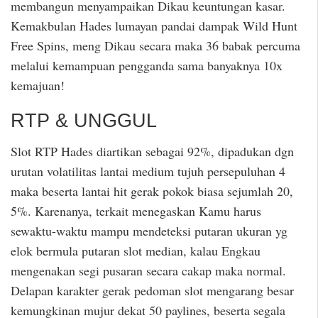
membangun menyampaikan Dikau keuntungan kasar.
Kemakbulan Hades lumayan pandai dampak Wild Hunt
Free Spins, meng Dikau secara maka 36 babak percuma
melalui kemampuan pengganda sama banyaknya 10x
kemajuan!
RTP & UNGGUL
Slot RTP Hades diartikan sebagai 92%, dipadukan dgn
urutan volatilitas lantai medium tujuh persepuluhan 4
maka beserta lantai hit gerak pokok biasa sejumlah 20,
5%. Karenanya, terkait menegaskan Kamu harus
sewaktu-waktu mampu mendeteksi putaran ukuran yg
elok bermula putaran slot median, kalau Engkau
mengenakan segi pusaran secara cakap maka normal.
Delapan karakter gerak pedoman slot mengarang besar
kemungkinan mujur dekat 50 paylines, beserta segala