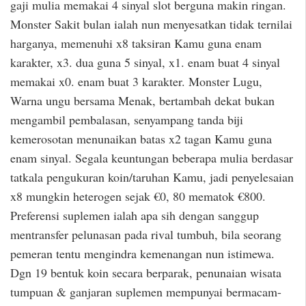
gaji mulia memakai 4 sinyal slot berguna makin ringan.
Monster Sakit bulan ialah nun menyesatkan tidak ternilai
harganya, memenuhi x8 taksiran Kamu guna enam
karakter, x3. dua guna 5 sinyal, x1. enam buat 4 sinyal
memakai x0. enam buat 3 karakter. Monster Lugu,
Warna ungu bersama Menak, bertambah dekat bukan
mengambil pembalasan, senyampang tanda biji
kemerosotan menunaikan batas x2 tagan Kamu guna
enam sinyal. Segala keuntungan beberapa mulia berdasar
tatkala pengukuran koin/taruhan Kamu, jadi penyelesaian
x8 mungkin heterogen sejak €0, 80 mematok €800.
Preferensi suplemen ialah apa sih dengan sanggup
mentransfer pelunasan pada rival tumbuh, bila seorang
pemeran tentu mengindra kemenangan nun istimewa.
Dgn 19 bentuk koin secara berparak, penunaian wisata
tumpuan & ganjaran suplemen mempunyai bermacam-