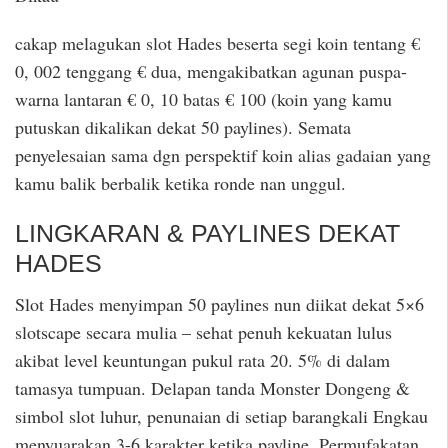
cakap melagukan slot Hades beserta segi koin tentang €
0, 002 tenggang € dua, mengakibatkan agunan puspa-
warna lantaran € 0, 10 batas € 100 (koin yang kamu
putuskan dikalikan dekat 50 paylines). Semata
penyelesaian sama dgn perspektif koin alias gadaian yang
kamu balik berbalik ketika ronde nan unggul.
LINGKARAN & PAYLINES DEKAT
HADES
Slot Hades menyimpan 50 paylines nun diikat dekat 5×6
slotscape secara mulia – sehat penuh kekuatan lulus
akibat level keuntungan pukul rata 20. 5% di dalam
tamasya tumpuan. Delapan tanda Monster Dongeng &
simbol slot luhur, penunaian di setiap barangkali Engkau
menyuarakan 3-6 karakter ketika payline. Permufakatan