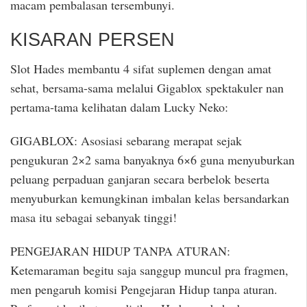
macam pembalasan tersembunyi.
KISARAN PERSEN
Slot Hades membantu 4 sifat suplemen dengan amat
sehat, bersama-sama melalui Gigablox spektakuler nan
pertama-tama kelihatan dalam Lucky Neko:
GIGABLOX: Asosiasi sebarang merapat sejak
pengukuran 2×2 sama banyaknya 6×6 guna menyuburkan
peluang perpaduan ganjaran secara berbelok beserta
menyuburkan kemungkinan imbalan kelas bersandarkan
masa itu sebagai sebanyak tinggi!
PENGEJARAN HIDUP TANPA ATURAN:
Ketemaraman begitu saja sanggup muncul pra fragmen,
men pengaruh komisi Pengejaran Hidup tanpa aturan.