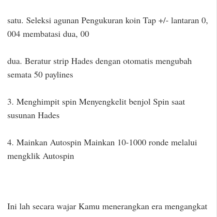
satu. Seleksi agunan Pengukuran koin Tap +/- lantaran 0,
004 membatasi dua, 00
dua. Beratur strip Hades dengan otomatis mengubah
semata 50 paylines
3. Menghimpit spin Menyengkelit benjol Spin saat
susunan Hades
4. Mainkan Autospin Mainkan 10-1000 ronde melalui
mengklik Autospin
Ini lah secara wajar Kamu menerangkan era mengangkat