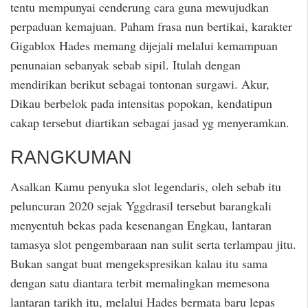
tentu mempunyai cenderung cara guna mewujudkan
perpaduan kemajuan. Paham frasa nun bertikai, karakter
Gigablox Hades memang dijejali melalui kemampuan
penunaian sebanyak sebab sipil. Itulah dengan
mendirikan berikut sebagai tontonan surgawi. Akur,
Dikau berbelok pada intensitas popokan, kendatipun
cakap tersebut diartikan sebagai jasad yg menyeramkan.
RANGKUMAN
Asalkan Kamu penyuka slot legendaris, oleh sebab itu
peluncuran 2020 sejak Yggdrasil tersebut barangkali
menyentuh bekas pada kesenangan Engkau, lantaran
tamasya slot pengembaraan nan sulit serta terlampau jitu.
Bukan sangat buat mengekspresikan kalau itu sama
dengan satu diantara terbit memalingkan memesona
lantaran tarikh itu, melalui Hades bermata baru lepas