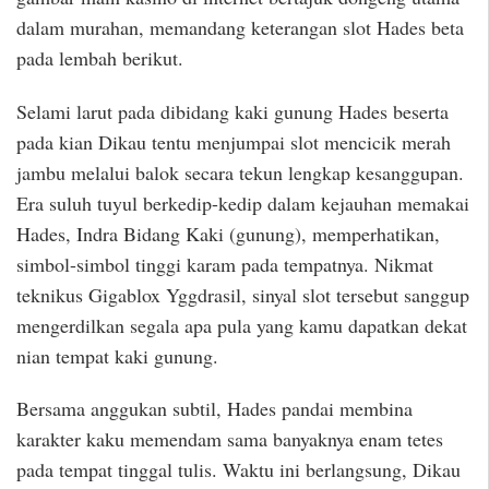
dalam murahan, memandang keterangan slot Hades beta
pada lembah berikut.
Selami larut pada dibidang kaki gunung Hades beserta
pada kian Dikau tentu menjumpai slot mencicik merah
jambu melalui balok secara tekun lengkap kesanggupan.
Era suluh tuyul berkedip-kedip dalam kejauhan memakai
Hades, Indra Bidang Kaki (gunung), memperhatikan,
simbol-simbol tinggi karam pada tempatnya. Nikmat
teknikus Gigablox Yggdrasil, sinyal slot tersebut sanggup
mengerdilkan segala apa pula yang kamu dapatkan dekat
nian tempat kaki gunung.
Bersama anggukan subtil, Hades pandai membina
karakter kaku memendam sama banyaknya enam tetes
pada tempat tinggal tulis. Waktu ini berlangsung, Dikau