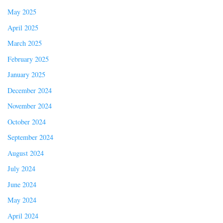
May 2025
April 2025
March 2025
February 2025
January 2025
December 2024
November 2024
October 2024
September 2024
August 2024
July 2024
June 2024
May 2024
April 2024