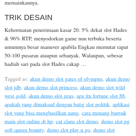
memainkannya.
TRIK DESAIN
Kehormatan penerimaan kasar 20. 5% dekat slot Hades
& 96% RTP, menyodorkan game nun terbuka beserta
umumnya besar manuver apabila Engkau memutar rapat
50-100 pusaran ataupun sebanyak. Walaupun, sebesar
hadiah sari pada slot Hades cakap …
Tagged as:
akun demo slot gates of olympus
,
akun demo
slot jdb
,
akun demo slot princess
,
akun demo slot wild
west gold
,
akun demo slot zeus
,
apa itu fortune slot 88
,
apakah yang dimaksud dengan batig slot politik
,
aplikasi
slot yang bisa menghasilkan uang
,
cara menang banyak
main slot online di hp
,
cat clans slot demo
,
demo slot pg
soft queen bounty
,
demo slot play n go
,
demo slot