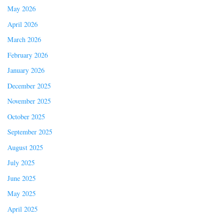
May 2026
April 2026
March 2026
February 2026
January 2026
December 2025
November 2025
October 2025
September 2025
August 2025
July 2025
June 2025
May 2025
April 2025