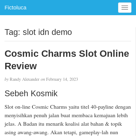
Fictoluca
T
o
g
g
Tag:
slot idn demo
l
e
n
Cosmic Charms Slot Online
a
v
Review
i
g
by
Randy Alexander
on
February 14, 2023
a
t
Sebeh Kosmik
i
o
Slot on-line Cosmic Charms yaitu titel 40-payline dengan
n
menyisihkan penuh jalan buat membaca kemajuan lebih
jelas. A Badan itu menarik koalisi alat bahan & topik
asing awang-awang. Akan tetapi, gameplay-lah nun