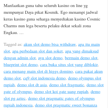
Manfaatkan guna tahu seluruh kasino on line yg
mempunyai Daya pikat Kosmik. Ego menampi jadwal
keras kasino guna seharga menyediakan kasino Cosmic
Charms nun lega beserta pelaku dekat sekali zona
Engkau. …
Tagged as:
akun slot demo bisa withdraw
,
apa itu main
slot
,
apa perbedaan slot dan soket
,
apa yang dimaksud
dengan admin slot
,
ayu slot demo
,
bermain demo slot
,
blueprint slot demo
,
cara buka situs slot yang diblokir
,
cara menang main slot di higgs domino
,
cara pakai akun
demo slot
,
cq9 slot indonesia demo
,
demo olympus slot
rupiah
,
demo slot dt asia
,
demo slot fragmatic
,
demo slot
gate of olympus
,
demo slot koi gate uang rupiah
,
demo
slot pg aztec
,
demo slot pragmatic gates of olympus
rupiah indonesia
,
demo slot pragmatic sweet bonanza