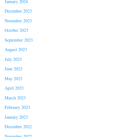
January 2024
December 2023
November 2023
October 2023
September 2023
August 2023
July 2023
June 2023
May 2023
April 2023
March 2023
February 2023
January 2023
December 2022
November 2022