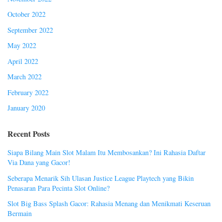
October 2022
September 2022
May 2022
April 2022
March 2022
February 2022
January 2020
Recent Posts
Siapa Bilang Main Slot Malam Itu Membosankan? Ini Rahasia Daftar
Via Dana yang Gacor!
Seberapa Menarik Sih Ulasan Justice League Playtech yang Bikin
Penasaran Para Pecinta Slot Online?
Slot Big Bass Splash Gacor: Rahasia Menang dan Menikmati Keseruan
Bermain