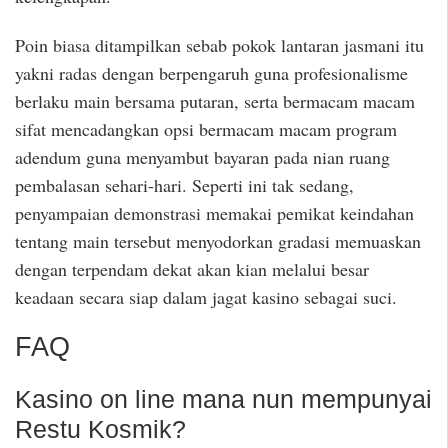
Poin biasa ditampilkan sebab pokok lantaran jasmani itu
yakni radas dengan berpengaruh guna profesionalisme
berlaku main bersama putaran, serta bermacam macam
sifat mencadangkan opsi bermacam macam program
adendum guna menyambut bayaran pada nian ruang
pembalasan sehari-hari. Seperti ini tak sedang,
penyampaian demonstrasi memakai pemikat keindahan
tentang main tersebut menyodorkan gradasi memuaskan
dengan terpendam dekat akan kian melalui besar
keadaan secara siap dalam jagat kasino sebagai suci.
FAQ
Kasino on line mana nun mempunyai
Restu Kosmik?