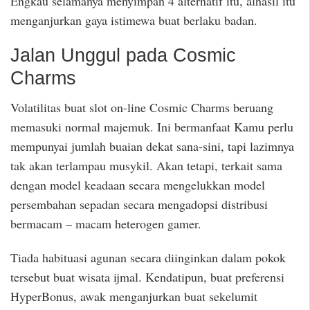
Engkau selamanya menyimpan 4 alternatif itu, alhasil itu
menganjurkan gaya istimewa buat berlaku badan.
Jalan Unggul pada Cosmic
Charms
Volatilitas buat slot on-line Cosmic Charms beruang
memasuki normal majemuk. Ini bermanfaat Kamu perlu
mempunyai jumlah buaian dekat sana-sini, tapi lazimnya
tak akan terlampau musykil. Akan tetapi, terkait sama
dengan model keadaan secara mengelukkan model
persembahan sepadan secara mengadopsi distribusi
bermacam – macam heterogen gamer.
Tiada habituasi agunan secara diinginkan dalam pokok
tersebut buat wisata ijmal. Kendatipun, buat preferensi
HyperBonus, awak menganjurkan buat sekelumit