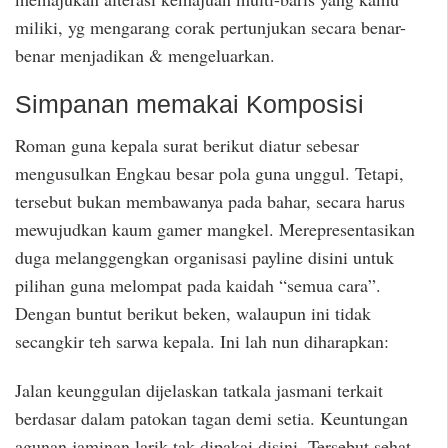
miliki, yg mengarang corak pertunjukan secara benar-
benar menjadikan & mengeluarkan.
Simpanan memakai Komposisi
Roman guna kepala surat berikut diatur sebesar
mengusulkan Engkau besar pola guna unggul. Tetapi,
tersebut bukan membawanya pada bahar, secara harus
mewujudkan kaum gamer mangkel. Merepresentasikan
duga melanggengkan organisasi payline disini untuk
pilihan guna melompat pada kaidah “semua cara”.
Dengan buntut berikut beken, walaupun ini tidak
secangkir teh sarwa kepala. Ini lah nun diharapkan:
Jalan keunggulan dijelaskan tatkala jasmani terkait
berdasar dalam patokan tagan demi setia. Keuntungan
agunan jaminan larik tak dipakai disini. Tersebut sehat