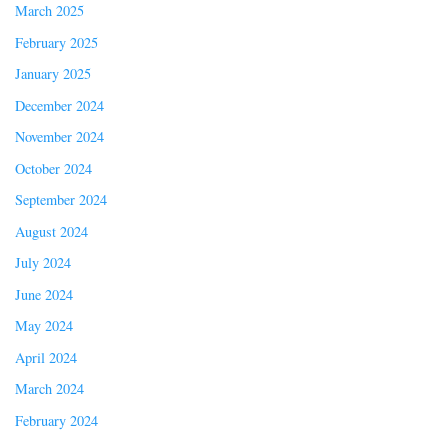
March 2025
February 2025
January 2025
December 2024
November 2024
October 2024
September 2024
August 2024
July 2024
June 2024
May 2024
April 2024
March 2024
February 2024