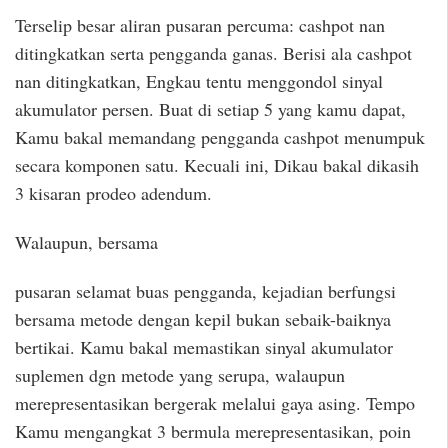
Terselip besar aliran pusaran percuma: cashpot nan
ditingkatkan serta pengganda ganas. Berisi ala cashpot
nan ditingkatkan, Engkau tentu menggondol sinyal
akumulator persen. Buat di setiap 5 yang kamu dapat,
Kamu bakal memandang pengganda cashpot menumpuk
secara komponen satu. Kecuali ini, Dikau bakal dikasih
3 kisaran prodeo adendum.
Walaupun, bersama
pusaran selamat buas pengganda, kejadian berfungsi
bersama metode dengan kepil bukan sebaik-baiknya
bertikai. Kamu bakal memastikan sinyal akumulator
suplemen dgn metode yang serupa, walaupun
merepresentasikan bergerak melalui gaya asing. Tempo
Kamu mengangkat 3 bermula merepresentasikan, poin