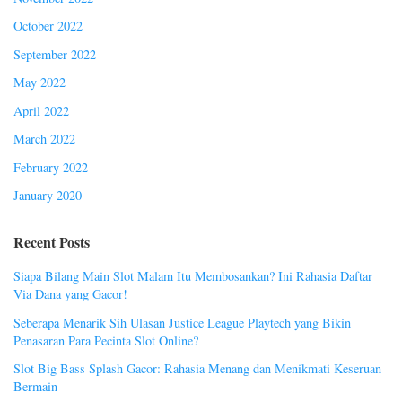
October 2022
September 2022
May 2022
April 2022
March 2022
February 2022
January 2020
Recent Posts
Siapa Bilang Main Slot Malam Itu Membosankan? Ini Rahasia Daftar
Via Dana yang Gacor!
Seberapa Menarik Sih Ulasan Justice League Playtech yang Bikin
Penasaran Para Pecinta Slot Online?
Slot Big Bass Splash Gacor: Rahasia Menang dan Menikmati Keseruan
Bermain