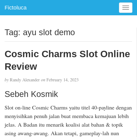
Fictoluca
T
o
g
g
Tag:
ayu slot demo
l
e
n
Cosmic Charms Slot Online
a
v
Review
i
g
by
Randy Alexander
on
February 14, 2023
a
t
Sebeh Kosmik
i
o
Slot on-line Cosmic Charms yaitu titel 40-payline dengan
n
menyisihkan penuh jalan buat membaca kemajuan lebih
jelas. A Badan itu menarik koalisi alat bahan & topik
asing awang-awang. Akan tetapi, gameplay-lah nun