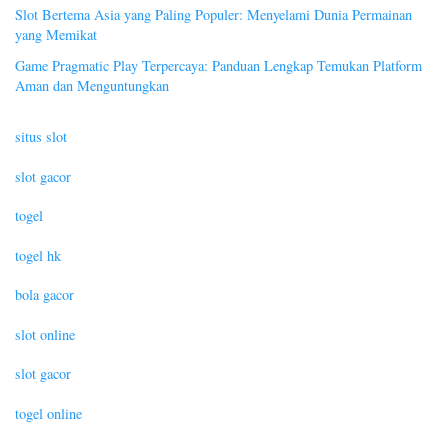
Slot Bertema Asia yang Paling Populer: Menyelami Dunia Permainan
yang Memikat
Game Pragmatic Play Terpercaya: Panduan Lengkap Temukan Platform
Aman dan Menguntungkan
situs slot
slot gacor
togel
togel hk
bola gacor
slot online
slot gacor
togel online