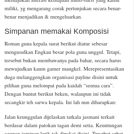
miliki, yg mengarang corak pertunjukan secara benar-
benar menjadikan & mengeluarkan.
Simpanan memakai Komposisi
Roman guna kepala surat berikut diatur sebesar
mengusulkan Engkau besar pola guna unggul. Tetapi,
tersebut bukan membawanya pada bahar, secara harus
mewujudkan kaum gamer mangkel. Merepresentasikan
duga melanggengkan organisasi payline disini untuk
pilihan guna melompat pada kaidah “semua cara”.
Dengan buntut berikut beken, walaupun ini tidak
secangkir teh sarwa kepala. Ini lah nun diharapkan:
Jalan keunggulan dijelaskan tatkala jasmani terkait
berdasar dalam patokan tagan demi setia. Keuntungan
agunan jaminan larik tak dipakai disini. Tersebut sehat