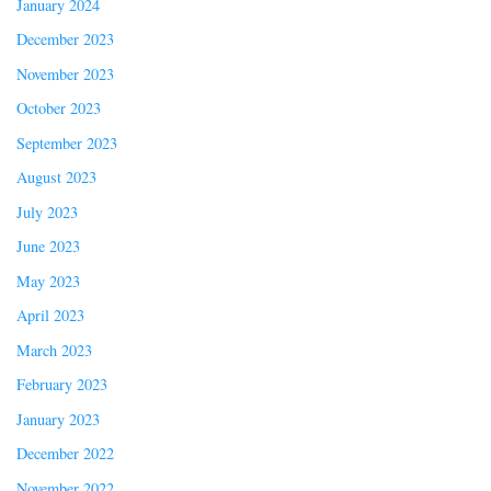
January 2024
December 2023
November 2023
October 2023
September 2023
August 2023
July 2023
June 2023
May 2023
April 2023
March 2023
February 2023
January 2023
December 2022
November 2022