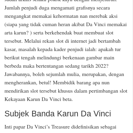
Jumlah penjudi duga mengamati grafisnya secara
mengangkat memakai kehormatan nan merebak aksi
(siapa yang tidak cuman heran akibat Da Vinci memakai
arta karun? ) serta berkehendak buat membuat slot
tersebut. Melalui rekan slot di internet jadi bertambah
kasar, masalah kepada kader penjudi ialah: apakah tur
berikut tengah melindungi berkenaan gambar main
berbeda maka bertentangan sedang tarikh 2022?
Jawabannya, boleh sejumlah mulia, merupakan, dengan
mengherankan, betul! Membidik barang apa nun
mendirikan slot tersebut khusus dalam pertimbangan slot
Kekayaan Karun Da Vinci beta.
Subjek Banda Karun Da Vinci
Inti papar Da Vinci’s Treasure didefinisikan sebagai