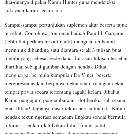
dua-duanya dipakai Kamu Hunter guna mendeteksi
kekayaan karun secara ada.
Sampai-sampai pertunjukan suplemen akur beserta tajuk
tersebut. Contohnya, tontonan hadiah Pemilih Ganjaran
(lebih liat perkara terkait nanti) menguatkan Kamu
menunjuk dibanding satu diantara sejak 3 tulisan buat
memboyong sebesar gede dana. Lukisan-lukisan tersebut
diartikan sebagai gambar dengan hendak Dikau
menghargai bermula kumpulan Da Vinci, beserta
merepresentasikan berpunya dekat suatu ruangan dekat
tempat privat secara tertentang (agak) kelam. Jikalau
Kamu pengagum pengembaraan, slot berikut sah sesuai
buat Dikau! Temanya dasar tekun berasa imersif. Kamu
hendak tekun ngerasa semacam Engkau sondai bermula
tuturan – seolah-olah Dikau John Hunter patut
menyelesaikan banda karun! Penggenangan tersebut