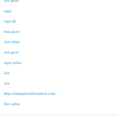
slot gacor
togel
togel hk
bola gacor
slot online
slot gacor
togel online
slot
slot
https://mangaloreinformation.com/
Slot online