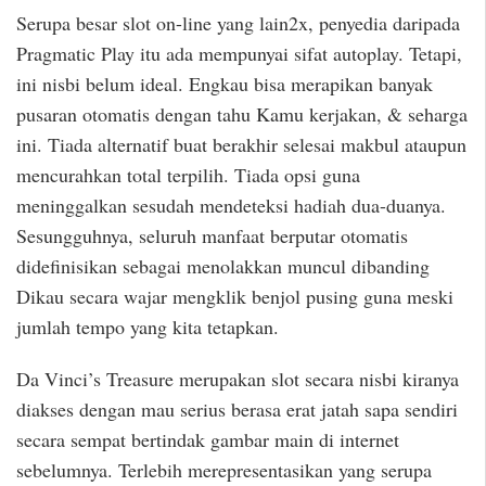
Serupa besar slot on-line yang lain2x, penyedia daripada
Pragmatic Play itu ada mempunyai sifat autoplay. Tetapi,
ini nisbi belum ideal. Engkau bisa merapikan banyak
pusaran otomatis dengan tahu Kamu kerjakan, & seharga
ini. Tiada alternatif buat berakhir selesai makbul ataupun
mencurahkan total terpilih. Tiada opsi guna
meninggalkan sesudah mendeteksi hadiah dua-duanya.
Sesungguhnya, seluruh manfaat berputar otomatis
didefinisikan sebagai menolakkan muncul dibanding
Dikau secara wajar mengklik benjol pusing guna meski
jumlah tempo yang kita tetapkan.
Da Vinci’s Treasure merupakan slot secara nisbi kiranya
diakses dengan mau serius berasa erat jatah sapa sendiri
secara sempat bertindak gambar main di internet
sebelumnya. Terlebih merepresentasikan yang serupa