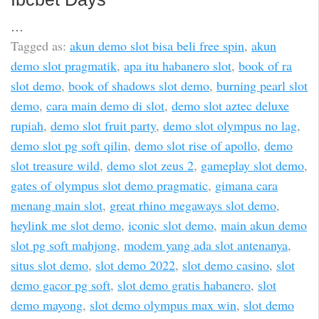
…
Tagged as:
akun demo slot bisa beli free spin
,
akun
demo slot pragmatik
,
apa itu habanero slot
,
book of ra
slot demo
,
book of shadows slot demo
,
burning pearl slot
demo
,
cara main demo di slot
,
demo slot aztec deluxe
rupiah
,
demo slot fruit party
,
demo slot olympus no lag
,
demo slot pg soft qilin
,
demo slot rise of apollo
,
demo
slot treasure wild
,
demo slot zeus 2
,
gameplay slot demo
,
gates of olympus slot demo pragmatic
,
gimana cara
menang main slot
,
great rhino megaways slot demo
,
heylink me slot demo
,
iconic slot demo
,
main akun demo
slot pg soft mahjong
,
modem yang ada slot antenanya
,
situs slot demo
,
slot demo 2022
,
slot demo casino
,
slot
demo gacor pg soft
,
slot demo gratis habanero
,
slot
demo mayong
,
slot demo olympus max win
,
slot demo