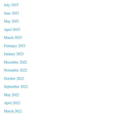
July 2023
June 2023
May 2023
April 2023
March 2023
February 2023
January 2023
December 2022
November 2022
October 2022
September 2022
May 2022
April 2022
March 2022