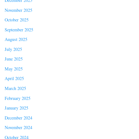
December 2025
November 2025
October 2025
September 2025
August 2025
July 2025
June 2025
May 2025
April 2025
March 2025
February 2025
January 2025
December 2024
November 2024
October 2024