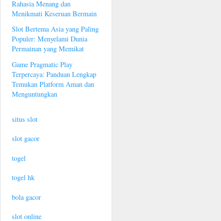
Rahasia Menang dan
Menikmati Keseruan Bermain
Slot Bertema Asia yang Paling
Populer: Menyelami Dunia
Permainan yang Memikat
Game Pragmatic Play
Terpercaya: Panduan Lengkap
Temukan Platform Aman dan
Menguntungkan
situs slot
slot gacor
togel
togel hk
bola gacor
slot online