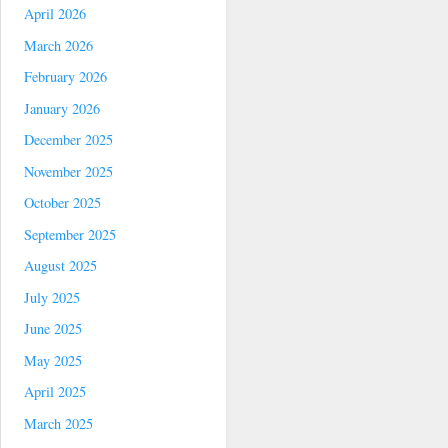
April 2026
March 2026
February 2026
January 2026
December 2025
November 2025
October 2025
September 2025
August 2025
July 2025
June 2025
May 2025
April 2025
March 2025