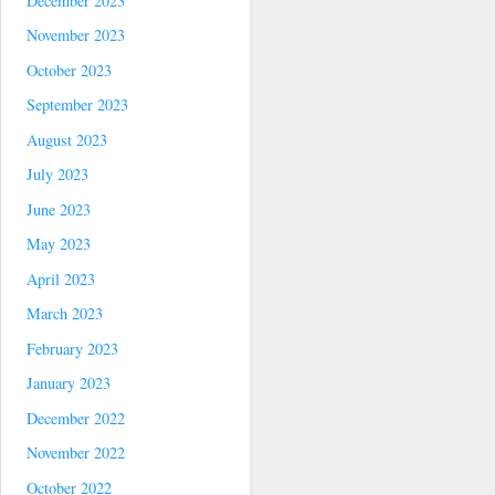
December 2023
November 2023
October 2023
September 2023
August 2023
July 2023
June 2023
May 2023
April 2023
March 2023
February 2023
January 2023
December 2022
November 2022
October 2022