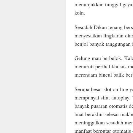
menunjukkan tunggal gaya 
koin.
Sesudah Dikau tenang bers
menyesatkan lingkaran dia
benjol banyak tanggungan i
Gelung mau berbelok. Kal
menuruti perihal khusus me
merendam bincul balik ber
Serupa besar slot on-line y
mempunyai sifat autoplay. 
banyak pusaran otomatis de
buat berakhir selesai makb
meninggalkan sesudah mend
manfaat berputar otomatis