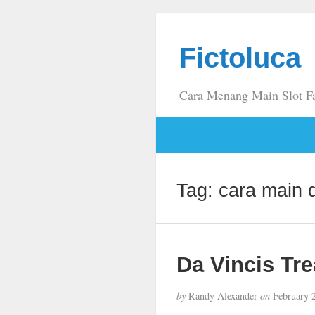
Fictoluca
Cara Menang Main Slot F
Tag:
cara main d
Da Vincis Tr
by
Randy Alexander
on
February 2