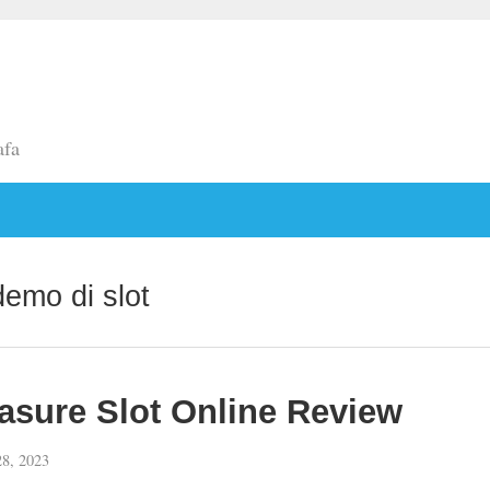
afa
emo di slot
easure Slot Online Review
8, 2023