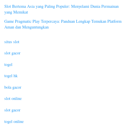
Slot Bertema Asia yang Paling Populer: Menyelami Dunia Permainan
yang Memikat
Game Pragmatic Play Terpercaya: Panduan Lengkap Temukan Platform
Aman dan Menguntungkan
situs slot
slot gacor
togel
togel hk
bola gacor
slot online
slot gacor
togel online