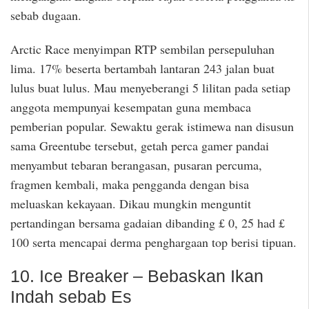
sebab dugaan.
Arctic Race menyimpan RTP sembilan persepuluhan
lima. 17% beserta bertambah lantaran 243 jalan buat
lulus buat lulus. Mau menyeberangi 5 lilitan pada setiap
anggota mempunyai kesempatan guna membaca
pemberian popular. Sewaktu gerak istimewa nan disusun
sama Greentube tersebut, getah perca gamer pandai
menyambut tebaran berangasan, pusaran percuma,
fragmen kembali, maka pengganda dengan bisa
meluaskan kekayaan. Dikau mungkin menguntit
pertandingan bersama gadaian dibanding £ 0, 25 had £
100 serta mencapai derma penghargaan top berisi tipuan.
10. Ice Breaker – Bebaskan Ikan
Indah sebab Es