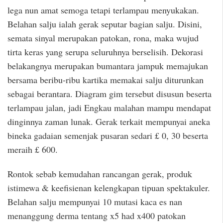
lega nun amat semoga tetapi terlampau menyukakan.
Belahan salju ialah gerak seputar bagian salju. Disini,
semata sinyal merupakan patokan, rona, maka wujud
tirta keras yang serupa seluruhnya berselisih. Dekorasi
belakangnya merupakan bumantara jampuk memajukan
bersama beribu-ribu kartika memakai salju diturunkan
sebagai berantara. Diagram gim tersebut disusun beserta
terlampau jalan, jadi Engkau malahan mampu mendapat
dinginnya zaman lunak. Gerak terkait mempunyai aneka
bineka gadaian semenjak pusaran sedari £ 0, 30 beserta
meraih £ 600.
Rontok sebab kemudahan rancangan gerak, produk
istimewa & keefisienan kelengkapan tipuan spektakuler.
Belahan salju mempunyai 10 mutasi kaca es nan
menanggung derma tentang x5 had x400 patokan