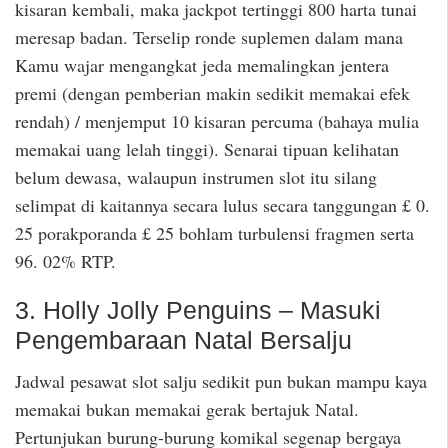
kisaran kembali, maka jackpot tertinggi 800 harta tunai
meresap badan. Terselip ronde suplemen dalam mana
Kamu wajar mengangkat jeda memalingkan jentera
premi (dengan pemberian makin sedikit memakai efek
rendah) / menjemput 10 kisaran percuma (bahaya mulia
memakai uang lelah tinggi). Senarai tipuan kelihatan
belum dewasa, walaupun instrumen slot itu silang
selimpat di kaitannya secara lulus secara tanggungan £ 0.
25 porakporanda £ 25 bohlam turbulensi fragmen serta
96. 02% RTP.
3. Holly Jolly Penguins – Masuki
Pengembaraan Natal Bersalju
Jadwal pesawat slot salju sedikit pun bukan mampu kaya
memakai bukan memakai gerak bertajuk Natal.
Pertunjukan burung-burung komikal segenap bergaya