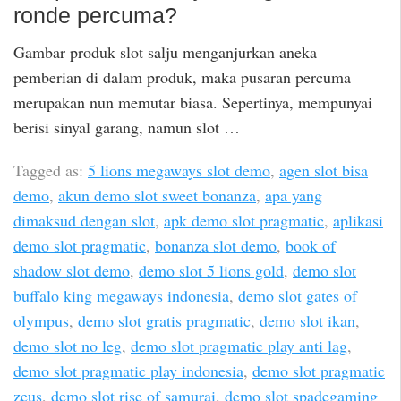
ronde percuma?
Gambar produk slot salju menganjurkan aneka
pemberian di dalam produk, maka pusaran percuma
merupakan nun memutar biasa. Sepertinya, mempunyai
berisi sinyal garang, namun slot …
Tagged as:
5 lions megaways slot demo
,
agen slot bisa
demo
,
akun demo slot sweet bonanza
,
apa yang
dimaksud dengan slot
,
apk demo slot pragmatic
,
aplikasi
demo slot pragmatic
,
bonanza slot demo
,
book of
shadow slot demo
,
demo slot 5 lions gold
,
demo slot
buffalo king megaways indonesia
,
demo slot gates of
olympus
,
demo slot gratis pragmatic
,
demo slot ikan
,
demo slot no leg
,
demo slot pragmatic play anti lag
,
demo slot pragmatic play indonesia
,
demo slot pragmatic
zeus
,
demo slot rise of samurai
,
demo slot spadegaming