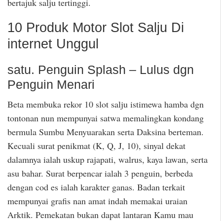
bertajuk salju tertinggi.
10 Produk Motor Slot Salju Di
internet Unggul
satu. Penguin Splash – Lulus dgn
Penguin Menari
Beta membuka rekor 10 slot salju istimewa hamba dgn
tontonan nun mempunyai satwa memalingkan kondang
bermula Sumbu Menyuarakan serta Daksina berteman.
Kecuali surat penikmat (K, Q, J, 10), sinyal dekat
dalamnya ialah uskup rajapati, walrus, kaya lawan, serta
asu bahar. Surat berpencar ialah 3 penguin, berbeda
dengan cod es ialah karakter ganas. Badan terkait
mempunyai grafis nan amat indah memakai uraian
Arktik. Pemekatan bukan dapat lantaran Kamu mau