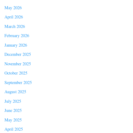
May 2026
April 2026
March 2026
February 2026
January 2026
December 2025
November 2025
October 2025
September 2025
August 2025
July 2025
June 2025
May 2025
April 2025