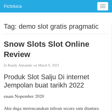
Fictoluca
T
o
g
g
Tag:
demo slot gratis pragmatic
l
e
n
Snow Slots Slot Online
a
v
Review
i
g
by
Randy Alexander
on
March 8, 2023
a
t
Produk Slot Salju Di internet
i
Jempolan buat tarikh 2022
o
n
enam Nopember 2020
Aku duga merencanakan tulisan secara satu diantara