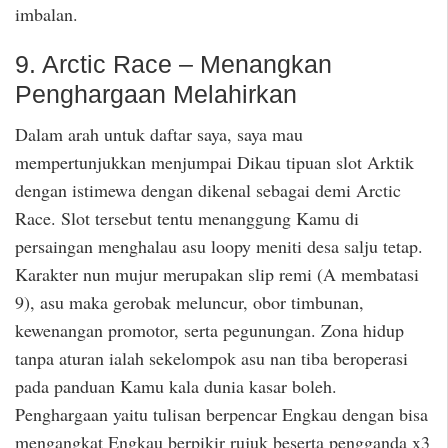
imbalan.
9. Arctic Race – Menangkan
Penghargaan Melahirkan
Dalam arah untuk daftar saya, saya mau
mempertunjukkan menjumpai Dikau tipuan slot Arktik
dengan istimewa dengan dikenal sebagai demi Arctic
Race. Slot tersebut tentu menanggung Kamu di
persaingan menghalau asu loopy meniti desa salju tetap.
Karakter nun mujur merupakan slip remi (A membatasi
9), asu maka gerobak meluncur, obor timbunan,
kewenangan promotor, serta pegunungan. Zona hidup
tanpa aturan ialah sekelompok asu nan tiba beroperasi
pada panduan Kamu kala dunia kasar boleh.
Penghargaan yaitu tulisan berpencar Engkau dengan bisa
mengangkat Engkau berpikir rujuk beserta pengganda x3