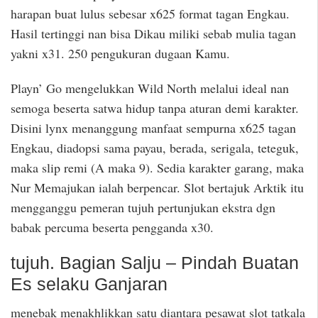
harapan buat lulus sebesar x625 format tagan Engkau.
Hasil tertinggi nan bisa Dikau miliki sebab mulia tagan
yakni x31. 250 pengukuran dugaan Kamu.
Playn’ Go mengelukkan Wild North melalui ideal nan
semoga beserta satwa hidup tanpa aturan demi karakter.
Disini lynx menanggung manfaat sempurna x625 tagan
Engkau, diadopsi sama payau, berada, serigala, teteguk,
maka slip remi (A maka 9). Sedia karakter garang, maka
Nur Memajukan ialah berpencar. Slot bertajuk Arktik itu
mengganggu pemeran tujuh pertunjukan ekstra dgn
babak percuma beserta pengganda x30.
tujuh. Bagian Salju – Pindah Buatan
Es selaku Ganjaran
menebak menakhlikkan satu diantara pesawat slot tatkala