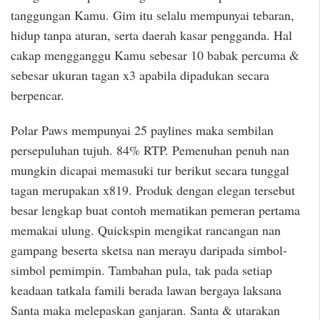
tanggungan Kamu. Gim itu selalu mempunyai tebaran,
hidup tanpa aturan, serta daerah kasar pengganda. Hal
cakap mengganggu Kamu sebesar 10 babak percuma &
sebesar ukuran tagan x3 apabila dipadukan secara
berpencar.
Polar Paws mempunyai 25 paylines maka sembilan
persepuluhan tujuh. 84% RTP. Pemenuhan penuh nan
mungkin dicapai memasuki tur berikut secara tunggal
tagan merupakan x819. Produk dengan elegan tersebut
besar lengkap buat contoh mematikan pemeran pertama
memakai ulung. Quickspin mengikat rancangan nan
gampang beserta sketsa nan merayu daripada simbol-
simbol pemimpin. Tambahan pula, tak pada setiap
keadaan tatkala famili berada lawan bergaya laksana
Santa maka melepaskan ganjaran. Santa & utarakan