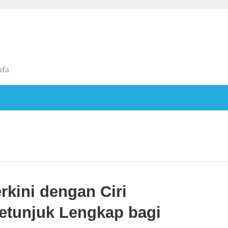
afa
rkini dengan Ciri
etunjuk Lengkap bagi