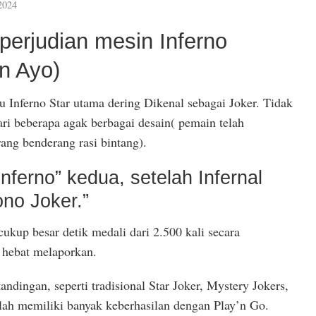
2024
 perjudian mesin Inferno
n Ayo)
 Inferno Star utama dering Dikenal sebagai Joker. Tidak
ari beberapa agak berbagai desain( pemain telah
ang benderang rasi bintang).
Inferno” kedua, setelah Infernal
ono Joker.”
ukup besar detik medali dari 2.500 kali secara
 hebat melaporkan.
ndingan, seperti tradisional Star Joker, Mystery Jokers,
elah memiliki banyak keberhasilan dengan Play’n Go.