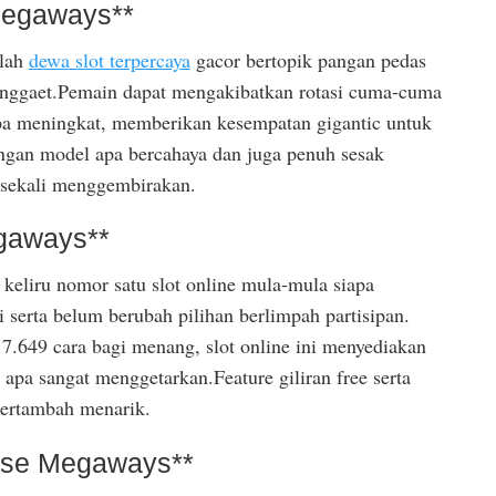
 Megaways**
alah
dewa slot terpercaya
gacor bertopik pangan pedas
enggaet.Pemain dapat mengakibatkan rotasi cuma-cuma
iapa meningkat, memberikan kesempatan gigantic untuk
gan model apa bercahaya dan juga penuh sesak
 sekali menggembirakan.
gaways**
eliru nomor satu slot online mula-mula siapa
 serta belum berubah pilihan berlimpah partisipan.
.649 cara bagi menang, slot online ini menyediakan
pa sangat menggetarkan.Feature giliran free serta
ertambah menarik.
use Megaways**