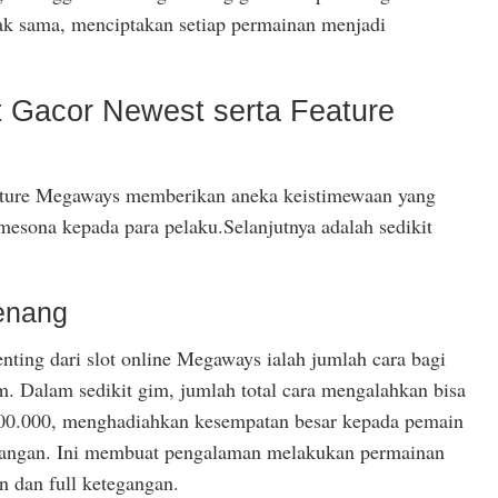
ak sama, menciptakan setiap permainan menjadi
 Gacor Newest serta Feature
eature Megaways memberikan aneka keistimewaan yang
sona kepada para pelaku.Selanjutnya adalah sedikit
enang
enting dari slot online Megaways ialah jumlah cara bagi
. Dalam sedikit gim, jumlah total cara mengalahkan bisa
100.000, menghadiahkan kesempatan besar kepada pemain
angan. Ini membuat pengalaman melakukan permainan
 dan full ketegangan.