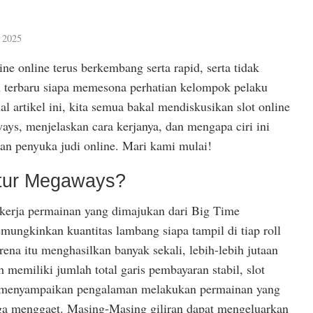
 2025
ine online terus berkembang serta rapid, serta tidak
 terbaru siapa memesona perhatian kelompok pelaku
al artikel ini, kita semua bakal mendiskusikan slot online
ays, menjelaskan cara kerjanya, dan mengapa ciri ini
an penyuka judi online. Mari kami mulai!
itur Megaways?
 kerja permainan yang dimajukan dari Big Time
ngkinkan kuantitas lambang siapa tampil di tiap roll
na itu menghasilkan banyak sekali, lebih-lebih jutaan
ih memiliki jumlah total garis pembayaran stabil, slot
s menyampaikan pengalaman melakukan permainan yang
uga menggaet. Masing-Masing giliran dapat mengeluarkan