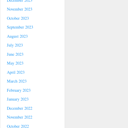
December 2023
November 2023
October 2023
September 2023
August 2023
July 2023
June 2023
May 2023
April 2023
March 2023
February 2023
January 2023
December 2022
November 2022
October 2022