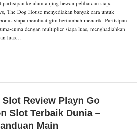
 partisipan ke alam anjing hewan peliharaan siapa
ays, The Dog House menyediakan banyak cara untuk
 bonus siapa membuat gim bertambah menarik. Partisipan
uma-cuma dengan multiplier siapa luas, menghadiahkan
aan luas.…
r Slot Review Playn Go
n Slot Terbaik Dunia –
Panduan Main