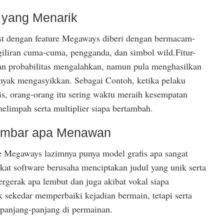
 yang Menarik
st dengan feature Megaways diberi dengan bermacam-
giliran cuma-cuma, pengganda, dan simbol wild.Fitur-
kan probabilitas mengalahkan, namun pula menghasilkan
anyak mengasyikkan. Sebagai Contoh, ketika pelaku
is, orang-orang itu sering waktu meraih kesempatan
elimpah serta multiplier siapa bertambah.
ambar apa Menawan
re Megaways lazimnya punya model grafis apa sangat
kat software berusaha menciptakan judul yang unik serta
rgerak apa lembut dan juga akibat vokal siapa
 sekedar memperbaiki kejadian bermain, tetapi serta
panjang-panjang di permainan.