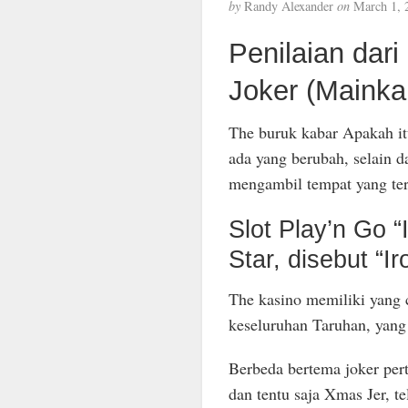
by
Randy Alexander
on
March 1, 
Penilaian dari
Joker (Mainka
The buruk kabar Apakah itu
ada yang berubah, selain d
mengambil tempat yang ter
Slot Play’n Go “
Star, disebut “Ir
The kasino memiliki yang c
keseluruhan Taruhan, yang
Berbeda bertema joker perta
dan tentu saja Xmas Jer, t