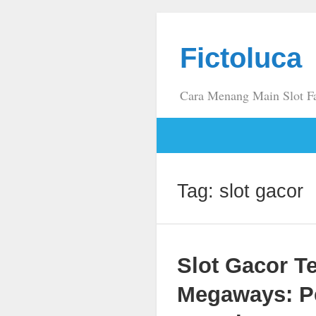
Fictoluca
Cara Menang Main Slot F
Tag:
slot gacor
Slot Gacor Te
Megaways: P