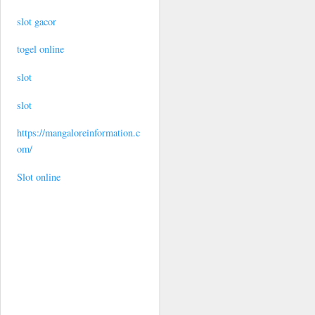
slot gacor
togel online
slot
slot
https://mangaloreinformation.c
om/
Slot online