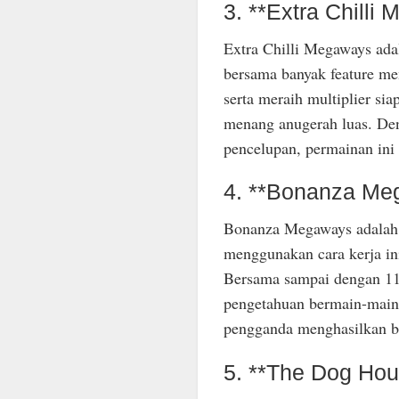
3. **Extra Chilli
Extra Chilli Megaways ad
bersama banyak feature m
serta meraih multiplier s
menang anugerah luas. Den
pencelupan, permainan ini
4. **Bonanza Me
Bonanza Megaways adalah k
menggunakan cara kerja ini
Bersama sampai dengan 117
pengetahuan bermain-main a
pengganda menghasilkan b
5. **The Dog Ho