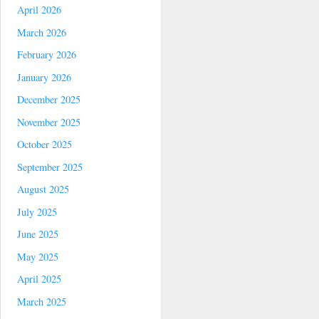
April 2026
March 2026
February 2026
January 2026
December 2025
November 2025
October 2025
September 2025
August 2025
July 2025
June 2025
May 2025
April 2025
March 2025