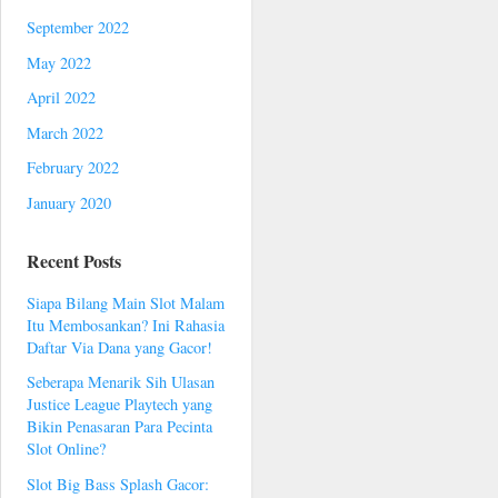
September 2022
May 2022
April 2022
March 2022
February 2022
January 2020
Recent Posts
Siapa Bilang Main Slot Malam
Itu Membosankan? Ini Rahasia
Daftar Via Dana yang Gacor!
Seberapa Menarik Sih Ulasan
Justice League Playtech yang
Bikin Penasaran Para Pecinta
Slot Online?
Slot Big Bass Splash Gacor: