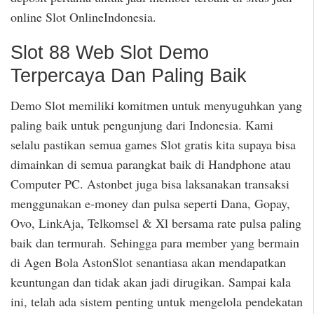
online Slot OnlineIndonesia.
Slot 88 Web Slot Demo
Terpercaya Dan Paling Baik
Demo Slot memiliki komitmen untuk menyuguhkan yang
paling baik untuk pengunjung dari Indonesia. Kami
selalu pastikan semua games Slot gratis kita supaya bisa
dimainkan di semua parangkat baik di Handphone atau
Computer PC. Astonbet juga bisa laksanakan transaksi
menggunakan e-money dan pulsa seperti Dana, Gopay,
Ovo, LinkAja, Telkomsel & Xl bersama rate pulsa paling
baik dan termurah. Sehingga para member yang bermain
di Agen Bola AstonSlot senantiasa akan mendapatkan
keuntungan dan tidak akan jadi dirugikan. Sampai kala
ini, telah ada sistem penting untuk mengelola pendekatan