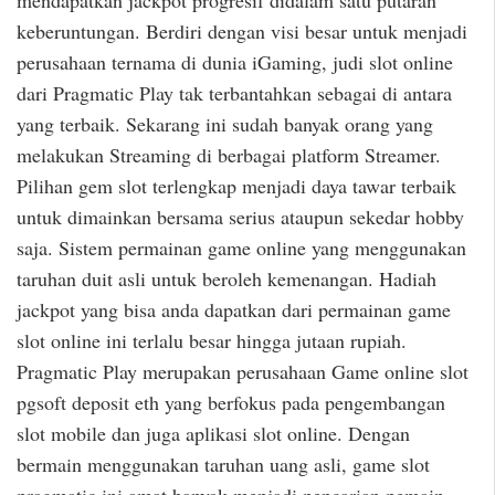
mendapatkan jackpot progresif didalam satu putaran
keberuntungan. Berdiri dengan visi besar untuk menjadi
perusahaan ternama di dunia iGaming, judi slot online
dari Pragmatic Play tak terbantahkan sebagai di antara
yang terbaik. Sekarang ini sudah banyak orang yang
melakukan Streaming di berbagai platform Streamer.
Pilihan gem slot terlengkap menjadi daya tawar terbaik
untuk dimainkan bersama serius ataupun sekedar hobby
saja. Sistem permainan game online yang menggunakan
taruhan duit asli untuk beroleh kemenangan. Hadiah
jackpot yang bisa anda dapatkan dari permainan game
slot online ini terlalu besar hingga jutaan rupiah.
Pragmatic Play merupakan perusahaan Game online slot
pgsoft deposit eth yang berfokus pada pengembangan
slot mobile dan juga aplikasi slot online. Dengan
bermain menggunakan taruhan uang asli, game slot