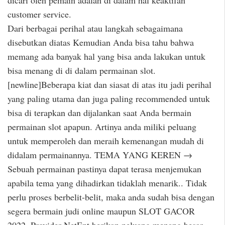
dicari oleh pemain adalah di dalam hal keaktifan
customer service.
Dari berbagai perihal atau langkah sebagaimana
disebutkan diatas Kemudian Anda bisa tahu bahwa
memang ada banyak hal yang bisa anda lakukan untuk
bisa menang di di dalam permainan slot.
[newline]Beberapa kiat dan siasat di atas itu jadi perihal
yang paling utama dan juga paling recommended untuk
bisa di terapkan dan dijalankan saat Anda bermain
permainan slot apapun. Artinya anda miliki peluang
untuk memperoleh dan meraih kemenangan mudah di
didalam permainannya. TEMA YANG KEREN →
Sebuah permainan pastinya dapat terasa menjemukan
apabila tema yang dihadirkan tidaklah menarik.. Tidak
perlu proses berbelit-belit, maka anda sudah bisa dengan
segera bermain judi online maupun SLOT GACOR