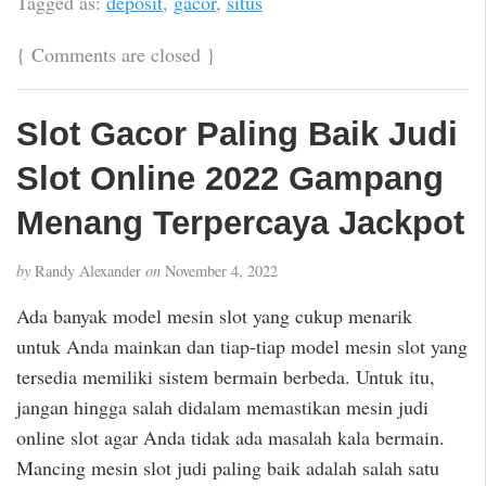
Tagged as:
deposit
,
gacor
,
situs
{
Comments are closed
}
Slot Gacor Paling Baik Judi
Slot Online 2022 Gampang
Menang Terpercaya Jackpot
by
Randy Alexander
on
November 4, 2022
Ada banyak model mesin slot yang cukup menarik
untuk Anda mainkan dan tiap-tiap model mesin slot yang
tersedia memiliki sistem bermain berbeda. Untuk itu,
jangan hingga salah didalam memastikan mesin judi
online slot agar Anda tidak ada masalah kala bermain.
Mancing mesin slot judi paling baik adalah salah satu