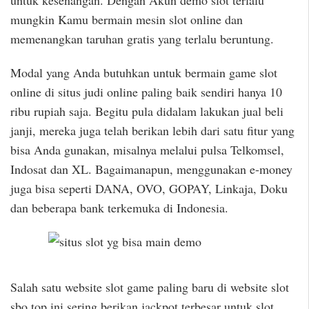
untuk kesenangan. Dengan Akun demo slot terlalu
mungkin Kamu bermain mesin slot online dan
memenangkan taruhan gratis yang terlalu beruntung.
Modal yang Anda butuhkan untuk bermain game slot
online di situs judi online paling baik sendiri hanya 10
ribu rupiah saja. Begitu pula didalam lakukan jual beli
janji, mereka juga telah berikan lebih dari satu fitur yang
bisa Anda gunakan, misalnya melalui pulsa Telkomsel,
Indosat dan XL. Bagaimanapun, menggunakan e-money
juga bisa seperti DANA, OVO, GOPAY, Linkaja, Doku
dan beberapa bank terkemuka di Indonesia.
Salah satu website slot game paling baru di website slot
sbo top ini sering berikan jackpot terbesar untuk slot