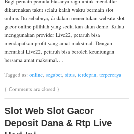
Bagi pemain pemula biasanya ragu untuk mendaftar
dikarenakan takut selalu kalah waktu bermain slot
online. Itu sebabnya, di dalam menentukan website slot
gacor online pilihlah yang sedia kan akun demo. Kalau
menggunakan provider Live22, petaruh bisa
mendapatkan profit yang amat maksimal. Dengan
memakai Live22, petaruh bisa beroleh keuntungan
bersama amat maksimal.…
Tagged as:
online
,
segabet
,
situs
,
terdepan
,
terpercaya
{
Comments are closed
}
Slot Web Slot Gacor
Deposit Dana & Rtp Live