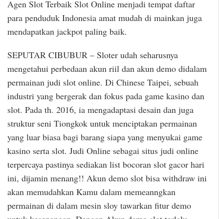
Agen Slot Terbaik Slot Online menjadi tempat daftar
para penduduk Indonesia amat mudah di mainkan juga
mendapatkan jackpot paling baik.
SEPUTAR CIBUBUR – Sloter udah seharusnya
mengetahui perbedaan akun riil dan akun demo didalam
permainan judi slot online. Di Chinese Taipei, sebuah
industri yang bergerak dan fokus pada game kasino dan
slot. Pada th. 2016, ia mengadaptasi desain dan juga
struktur seni Tiongkok untuk menciptakan permainan
yang luar biasa bagi barang siapa yang menyukai game
kasino serta slot. Judi Online sebagai situs judi online
terpercaya pastinya sediakan list bocoran slot gacor hari
ini, dijamin menang!! Akun demo slot bisa withdraw ini
akan memudahkan Kamu dalam memeanngkan
permainan di dalam mesin sloy tawarkan fitur demo