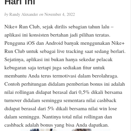
Hari Ini
by
Randy Alexander
on
November 4, 2022
Nike+ Run Club, sejak dirilis sebagian tahun lalu –
aplikasi ini konsisten bertahan jadi pilihan teratas.
Pengguna iOS dan Android banyak menggunakan Nike+
Run Club untuk sebagai live tracking saat sedang berlari.
Sejatinya, aplikasi ini bukan hanya sekedar pelacak
kebugaran saja tertapi juga sediakan fitur untuk
membantu Anda terus termotivasi dalam berolahraga.
Contoh perhitungan didalam pemberian bonus ini adalah
nilai rollingan didapat berasal dari 0,5% dikali bersama
turnover didalam seminggu sementara nilai cashback
didapat berasal dari 5% dikali bersama nilai win lose
dalam seminggu. Nantinya total nilai rollingan dan
cashback adalah bonus yang bisa Anda dapatkan.