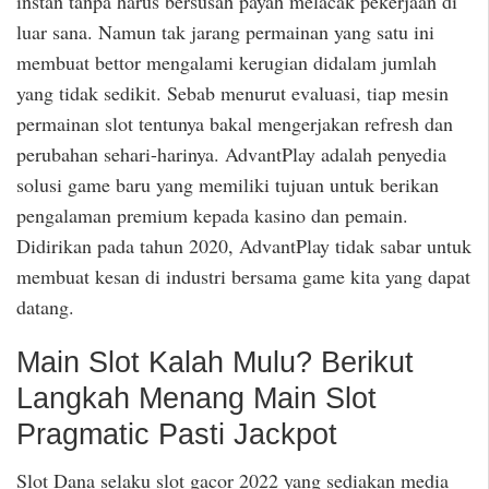
instan tanpa harus bersusah payah melacak pekerjaan di
luar sana. Namun tak jarang permainan yang satu ini
membuat bettor mengalami kerugian didalam jumlah
yang tidak sedikit. Sebab menurut evaluasi, tiap mesin
permainan slot tentunya bakal mengerjakan refresh dan
perubahan sehari-harinya. AdvantPlay adalah penyedia
solusi game baru yang memiliki tujuan untuk berikan
pengalaman premium kepada kasino dan pemain.
Didirikan pada tahun 2020, AdvantPlay tidak sabar untuk
membuat kesan di industri bersama game kita yang dapat
datang.
Main Slot Kalah Mulu? Berikut
Langkah Menang Main Slot
Pragmatic Pasti Jackpot
Slot Dana selaku slot gacor 2022 yang sediakan media