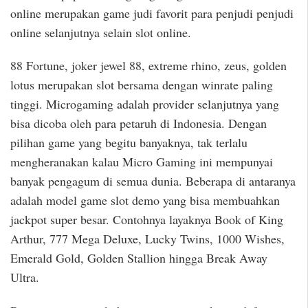
online merupakan game judi favorit para penjudi penjudi
online selanjutnya selain slot online.
88 Fortune, joker jewel 88, extreme rhino, zeus, golden
lotus merupakan slot bersama dengan winrate paling
tinggi. Microgaming adalah provider selanjutnya yang
bisa dicoba oleh para petaruh di Indonesia. Dengan
pilihan game yang begitu banyaknya, tak terlalu
mengheranakan kalau Micro Gaming ini mempunyai
banyak pengagum di semua dunia. Beberapa di antaranya
adalah model game slot demo yang bisa membuahkan
jackpot super besar. Contohnya layaknya Book of King
Arthur, 777 Mega Deluxe, Lucky Twins, 1000 Wishes,
Emerald Gold, Golden Stallion hingga Break Away
Ultra.