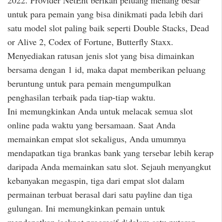
2022. Provider NetEnt berikan peluang menang besar
untuk para pemain yang bisa dinikmati pada lebih dari
satu model slot paling baik seperti Double Stacks, Dead
or Alive 2, Codex of Fortune, Butterfly Staxx.
Menyediakan ratusan jenis slot yang bisa dimainkan
bersama dengan 1 id, maka dapat memberikan peluang
beruntung untuk para pemain mengumpulkan
penghasilan terbaik pada tiap-tiap waktu.
Ini memungkinkan Anda untuk melacak semua slot
online pada waktu yang bersamaan. Saat Anda
memainkan empat slot sekaligus, Anda umumnya
mendapatkan tiga brankas bank yang tersebar lebih kerap
daripada Anda memainkan satu slot. Sejauh menyangkut
kebanyakan megaspin, tiga dari empat slot dalam
permainan terbuat berasal dari satu payline dan tiga
gulungan. Ini memungkinkan pemain untuk