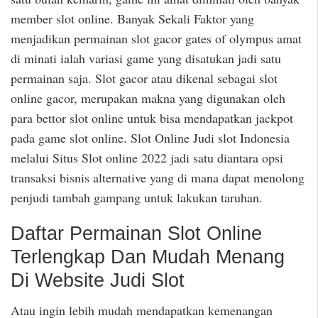
member slot online. Banyak Sekali Faktor yang
menjadikan permainan slot gacor gates of olympus amat
di minati ialah variasi game yang disatukan jadi satu
permainan saja. Slot gacor atau dikenal sebagai slot
online gacor, merupakan makna yang digunakan oleh
para bettor slot online untuk bisa mendapatkan jackpot
pada game slot online. Slot Online Judi slot Indonesia
melalui Situs Slot online 2022 jadi satu diantara opsi
transaksi bisnis alternative yang di mana dapat menolong
penjudi tambah gampang untuk lakukan taruhan.
Daftar Permainan Slot Online
Terlengkap Dan Mudah Menang
Di Website Judi Slot
Atau ingin lebih mudah mendapatkan kemenangan