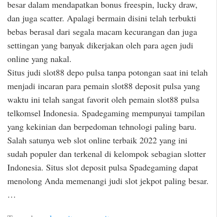
besar dalam mendapatkan bonus freespin, lucky draw,
dan juga scatter. Apalagi bermain disini telah terbukti
bebas berasal dari segala macam kecurangan dan juga
settingan yang banyak dikerjakan oleh para agen judi
online yang nakal.
Situs judi slot88 depo pulsa tanpa potongan saat ini telah
menjadi incaran para pemain slot88 deposit pulsa yang
waktu ini telah sangat favorit oleh pemain slot88 pulsa
telkomsel Indonesia. Spadegaming mempunyai tampilan
yang kekinian dan berpedoman tehnologi paling baru.
Salah satunya web slot online terbaik 2022 yang ini
sudah populer dan terkenal di kelompok sebagian slotter
Indonesia. Situs slot deposit pulsa Spadegaming dapat
menolong Anda memenangi judi slot jekpot paling besar.
…