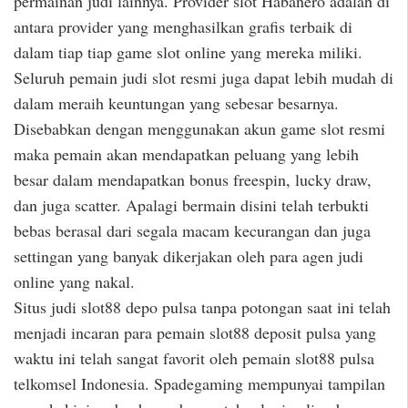
permainan judi lainnya. Provider slot Habanero adalah di
antara provider yang menghasilkan grafis terbaik di
dalam tiap tiap game slot online yang mereka miliki.
Seluruh pemain judi slot resmi juga dapat lebih mudah di
dalam meraih keuntungan yang sebesar besarnya.
Disebabkan dengan menggunakan akun game slot resmi
maka pemain akan mendapatkan peluang yang lebih
besar dalam mendapatkan bonus freespin, lucky draw,
dan juga scatter. Apalagi bermain disini telah terbukti
bebas berasal dari segala macam kecurangan dan juga
settingan yang banyak dikerjakan oleh para agen judi
online yang nakal.
Situs judi slot88 depo pulsa tanpa potongan saat ini telah
menjadi incaran para pemain slot88 deposit pulsa yang
waktu ini telah sangat favorit oleh pemain slot88 pulsa
telkomsel Indonesia. Spadegaming mempunyai tampilan