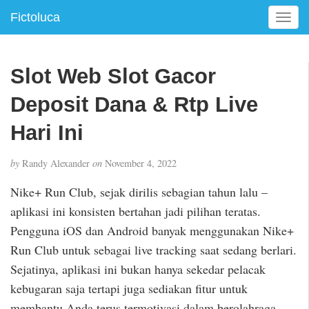
Fictoluca
T
o
g
g
Slot Web Slot Gacor
l
e
Deposit Dana & Rtp Live
n
a
Hari Ini
v
i
by
Randy Alexander
on
November 4, 2022
g
a
Nike+ Run Club, sejak dirilis sebagian tahun lalu –
t
aplikasi ini konsisten bertahan jadi pilihan teratas.
i
Pengguna iOS dan Android banyak menggunakan Nike+
o
n
Run Club untuk sebagai live tracking saat sedang berlari.
Sejatinya, aplikasi ini bukan hanya sekedar pelacak
kebugaran saja tertapi juga sediakan fitur untuk
membantu Anda terus termotivasi dalam berolahraga.