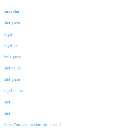
situs slot
slot gacor
togel
togel hk
bola gacor
slot online
slot gacor
togel online
slot
slot
https://mangaloreinformation.com/