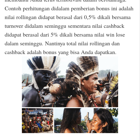
Contoh perhitungan didalam pemberian bonus ini adalah
nilai rollingan didapat berasal dari 0,5% dikali bersama
turnover didalam seminggu sementara nilai cashback
didapat berasal dari 5% dikali bersama nilai win lose
dalam seminggu. Nantinya total nilai rollingan dan
cashback adalah bonus yang bisa Anda dapatkan.