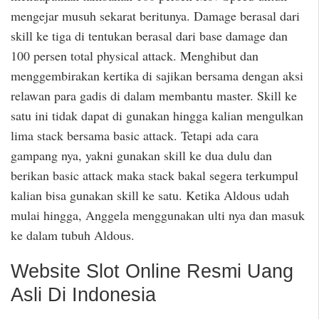
mengejar musuh sekarat beritunya. Damage berasal dari
skill ke tiga di tentukan berasal dari base damage dan
100 persen total physical attack. Menghibut dan
menggembirakan kertika di sajikan bersama dengan aksi
relawan para gadis di dalam membantu master. Skill ke
satu ini tidak dapat di gunakan hingga kalian mengulkan
lima stack bersama basic attack. Tetapi ada cara
gampang nya, yakni gunakan skill ke dua dulu dan
berikan basic attack maka stack bakal segera terkumpul
kalian bisa gunakan skill ke satu. Ketika Aldous udah
mulai hingga, Anggela menggunakan ulti nya dan masuk
ke dalam tubuh Aldous.
Website Slot Online Resmi Uang
Asli Di Indonesia