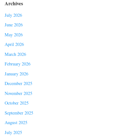
Archives
July 2026
June 2026
May 2026
April 2026
March 2026
February 2026
January 2026
December 2025
November 2025
October 2025
September 2025
August 2025
July 2025