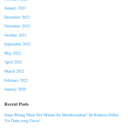
January 2023
December 2022
November 2022
October 2022
September 2022
May 2022
April 2022
March 2022
February 2022
January 2020
Recent Posts
Siapa Bilang Main Slot Malam Itu Membosankan? Ini Rahasia Daftar
Via Dana yang Gacor!