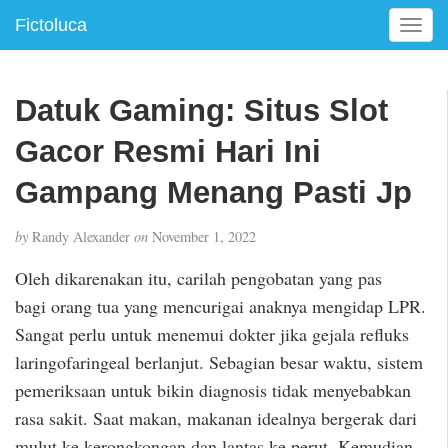
Fictoluca
T
o
g
g
Datuk Gaming: Situs Slot
l
e
Gacor Resmi Hari Ini
n
a
Gampang Menang Pasti Jp
v
i
by
Randy Alexander
on
November 1, 2022
g
a
Oleh dikarenakan itu, carilah pengobatan yang pas
t
bagi orang tua yang mencurigai anaknya mengidap LPR.
i
Sangat perlu untuk menemui dokter jika gejala refluks
o
n
laringofaringeal berlanjut. Sebagian besar waktu, sistem
pemeriksaan untuk bikin diagnosis tidak menyebabkan
rasa sakit. Saat makan, makanan idealnya bergerak dari
mulut ke kerongkongan dan lantas ke perut. Kemudian