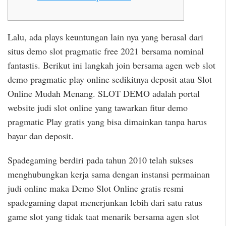
Lalu, ada plays keuntungan lain nya yang berasal dari
situs demo slot pragmatic free 2021 bersama nominal
fantastis. Berikut ini langkah join bersama agen web slot
demo pragmatic play online sedikitnya deposit atau Slot
Online Mudah Menang. SLOT DEMO adalah portal
website judi slot online yang tawarkan fitur demo
pragmatic Play gratis yang bisa dimainkan tanpa harus
bayar dan deposit.
Spadegaming berdiri pada tahun 2010 telah sukses
menghubungkan kerja sama dengan instansi permainan
judi online maka Demo Slot Online gratis resmi
spadegaming dapat menerjunkan lebih dari satu ratus
game slot yang tidak taat menarik bersama agen slot