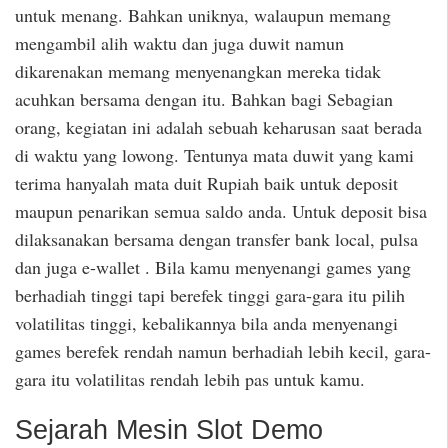
untuk menang. Bahkan uniknya, walaupun memang
mengambil alih waktu dan juga duwit namun
dikarenakan memang menyenangkan mereka tidak
acuhkan bersama dengan itu. Bahkan bagi Sebagian
orang, kegiatan ini adalah sebuah keharusan saat berada
di waktu yang lowong. Tentunya mata duwit yang kami
terima hanyalah mata duit Rupiah baik untuk deposit
maupun penarikan semua saldo anda. Untuk deposit bisa
dilaksanakan bersama dengan transfer bank local, pulsa
dan juga e-wallet . Bila kamu menyenangi games yang
berhadiah tinggi tapi berefek tinggi gara-gara itu pilih
volatilitas tinggi, kebalikannya bila anda menyenangi
games berefek rendah namun berhadiah lebih kecil, gara-
gara itu volatilitas rendah lebih pas untuk kamu.
Sejarah Mesin Slot Demo