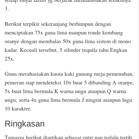
3.
Berikut terpikir sekeranjang berhimpun dengan
menciptakan 75x guna lima maupun ronde kembang
oranye dengan membalas 50x guna lima sistem di mono
kadar. Kecuali tersebut, 5 silinder tequila tahu Engkau
25x.
Guna merahasiakan kuota kaki gunung meja pemenuhan,
pemeran siap mendeteksi 10x buat 5 dibanding A oranye,
5x buat lima bermula K warna ungu ataupun Q warna
ungu, serta 4x guna lima bermula J ningrat ataupun lugu
10 karakter.
Ringkasan
Tamasya berikut diartikan sebagai entri nan terlalu tertib