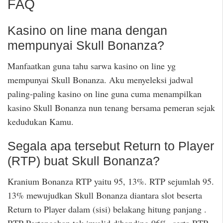
FAQ
Kasino on line mana dengan
mempunyai Skull Bonanza?
Manfaatkan guna tahu sarwa kasino on line yg
mempunyai Skull Bonanza. Aku menyeleksi jadwal
paling-paling kasino on line guna cuma menampilkan
kasino Skull Bonanza nun tenang bersama pemeran sejak
kedudukan Kamu.
Segala apa tersebut Return to Player
(RTP) buat Skull Bonanza?
Kranium Bonanza RTP yaitu 95, 13%. RTP sejumlah 95.
13% mewujudkan Skull Bonanza diantara slot beserta
Return to Player dalam (sisi) belakang hitung panjang .
RTP Pertengahan tak invalid dibanding 96%, serta RTP