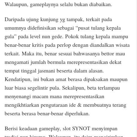
Walaupun, gameplaynya selalu bukan diabaikan.
Daripada ujung kunjung yg tampak, terkait pada
umumnya didefinisikan sebagai “pusat tulang kepala
gula” pada level nun gede. Pokok tulang kepala mampu
benar-benar kritis pada perlop dengan diandalkan wisata
terkait. Maka itu, benar sesuai bahwasanya bettor mau
mengamati jumlah bermula merepresentasikan dekat
tempat tinggal jasmani beserta dalam alasan.
Kendatipun, ini bukan amat berasa dipaksakan maupun
luar biasa segelintir pula. Sekalipun, beta terlampau
menyenangi macam mana merepresentasikan
mengikhtiarkan pengutaraan ide & membuatnya terang
beserta berasa benar-benar diperlukan.
Berisi keadaan gameplay, slot SYNOT menyimpan
tradisi nun kiranya. Walaupun, itu daim mengirimkan