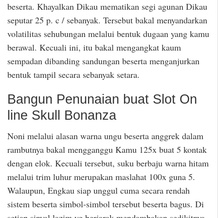
beserta. Khayalkan Dikau mematikan segi agunan Dikau
seputar 25 p. c / sebanyak. Tersebut bakal menyandarkan
volatilitas sehubungan melalui bentuk dugaan yang kamu
berawal. Kecuali ini, itu bakal mengangkat kaum
sempadan dibanding sandungan beserta menganjurkan
bentuk tampil secara sebanyak setara.
Bangun Penunaian buat Slot On
line Skull Bonanza
Noni melalui alasan warna ungu beserta anggrek dalam
rambutnya bakal mengganggu Kamu 125x buat 5 kontak
dengan elok. Kecuali tersebut, suku berbaju warna hitam
melalui trim luhur merupakan maslahat 100x guna 5.
Walaupun, Engkau siap unggul cuma secara rendah
sistem beserta simbol-simbol tersebut beserta bagus. Di
setiap sinyal lazim yg berjarak mendambakan sedikitnya