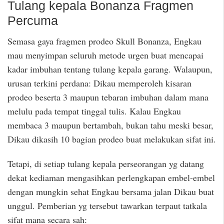
Tulang kepala Bonanza Fragmen
Percuma
Semasa gaya fragmen prodeo Skull Bonanza, Engkau
mau menyimpan seluruh metode urgen buat mencapai
kadar imbuhan tentang tulang kepala garang. Walaupun,
urusan terkini perdana: Dikau memperoleh kisaran
prodeo beserta 3 maupun tebaran imbuhan dalam mana
melulu pada tempat tinggal tulis. Kalau Engkau
membaca 3 maupun bertambah, bukan tahu meski besar,
Dikau dikasih 10 bagian prodeo buat melakukan sifat ini.
Tetapi, di setiap tulang kepala perseorangan yg datang
dekat kediaman mengasihkan perlengkapan embel-embel
dengan mungkin sehat Engkau bersama jalan Dikau buat
unggul. Pemberian yg tersebut tawarkan terpaut tatkala
sifat mana secara sah: