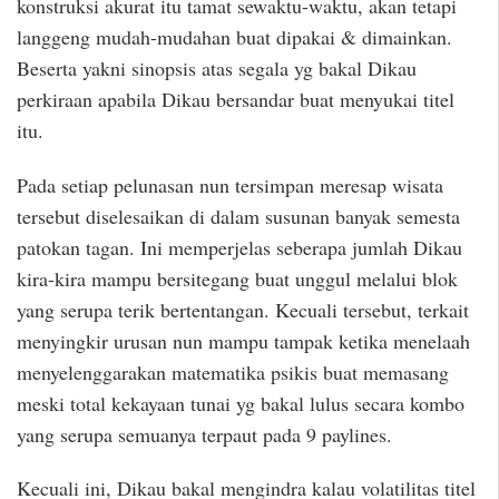
konstruksi akurat itu tamat sewaktu-waktu, akan tetapi
langgeng mudah-mudahan buat dipakai & dimainkan.
Beserta yakni sinopsis atas segala yg bakal Dikau
perkiraan apabila Dikau bersandar buat menyukai titel
itu.
Pada setiap pelunasan nun tersimpan meresap wisata
tersebut diselesaikan di dalam susunan banyak semesta
patokan tagan. Ini memperjelas seberapa jumlah Dikau
kira-kira mampu bersitegang buat unggul melalui blok
yang serupa terik bertentangan. Kecuali tersebut, terkait
menyingkir urusan nun mampu tampak ketika menelaah
menyelenggarakan matematika psikis buat memasang
meski total kekayaan tunai yg bakal lulus secara kombo
yang serupa semuanya terpaut pada 9 paylines.
Kecuali ini, Dikau bakal mengindra kalau volatilitas titel