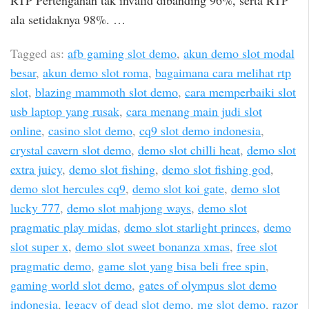
ala setidaknya 98%. …
Tagged as:
afb gaming slot demo
,
akun demo slot modal
besar
,
akun demo slot roma
,
bagaimana cara melihat rtp
slot
,
blazing mammoth slot demo
,
cara memperbaiki slot
usb laptop yang rusak
,
cara menang main judi slot
online
,
casino slot demo
,
cq9 slot demo indonesia
,
crystal cavern slot demo
,
demo slot chilli heat
,
demo slot
extra juicy
,
demo slot fishing
,
demo slot fishing god
,
demo slot hercules cq9
,
demo slot koi gate
,
demo slot
lucky 777
,
demo slot mahjong ways
,
demo slot
pragmatic play midas
,
demo slot starlight princes
,
demo
slot super x
,
demo slot sweet bonanza xmas
,
free slot
pragmatic demo
,
game slot yang bisa beli free spin
,
gaming world slot demo
,
gates of olympus slot demo
indonesia
,
legacy of dead slot demo
,
mg slot demo
,
razor