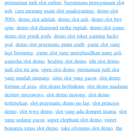
permainan judi slot online
,
bagaimana penggunaan slot
usb
,
cara menang main slot spadegaming
,
demo slot
500x
,
demo slot adalah
,
demo slot asli
,
demo slot buy
spin
,
demo slot diamond strike rupiah
,
demo slot game
,
demo slot greek gods
,
demo slot joker gaming lucky
god
,
demo slot pragmatic pintu ajaib
,
game slot yang
lagi booming
,
game slot yang menghasilkan uang asli
,
ganesha slot demo
,
healing slot demo
,
idn slot demo
,
judi slot itu apa
,
open slot demo
,
permainan judi slot
yang mudah menang
,
situs slot yang gacor
,
slot demo
fortune of giza
,
slot demo heylinkme
,
slot demo madame
destiny megaways
,
slot demo majong
,
slot demo
terlengkap
,
slot pragmatic demo no lag
,
slot princess
demo
,
slot wwg demo
,
slot yang ada dompet utama
,
slot
yang sedang gacor
,
super elephant slot demo
,
sweet
bonanza xmas slot demo
,
take olympus slot demo
,
the