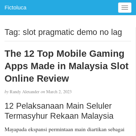
Fictoluca
T
o
g
g
Tag:
slot pragmatic demo no lag
l
e
n
The 12 Top Mobile Gaming
a
v
Apps Made in Malaysia Slot
i
g
Online Review
a
t
by
Randy Alexander
on
March 2, 2023
i
o
12 Pelaksanaan Main Seluler
n
Termasyhur Rekaan Malaysia
Mayapada ekspansi permintaan main diartikan sebagai