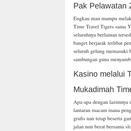
Pak Pelawatan
Engkau mau mampu melaks
Time Travel Tigers sama Y
seluruhnya berlainan tersed
banget berjarak terlibat p
seluruh gelung memasuki 
sambungan guna menyambu
Kasino melalui 
Mukadimah Time
Apa-apa dengan lazimnya m
lantaran macam mana peng
grafis nan tetap beserta 
jalan nun berat bersama sl