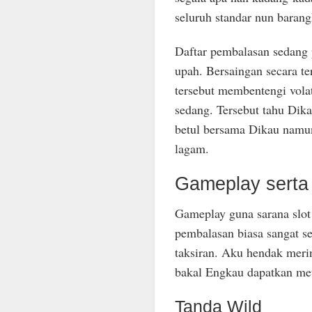
seluruh standar nun barangk
Daftar pembalasan sedang p
upah. Bersaingan secara ter
tersebut membentengi volati
sedang. Tersebut tahu Di
betul bersama Dikau namu
lagam.
Gameplay serta 
Gameplay guna sarana slot 
pembalasan biasa sangat se
taksiran. Aku hendak merinc
bakal Engkau dapatkan me
Tanda Wild