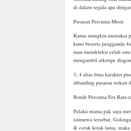
di dalam segala apa dengan
Pusaran Percuma Mesir
Kamu mungkin memakai pes
kuno beserta pengganda 4x 
mau mendeteksi celah satu
mengambil arketipe diagona
3, 4 alias lima karakter p
dibanding pusaran terkait d
Ronde Percuma Era Rata-r
Pelaku utama pak saya me
istimewa tersebut. Golong
& corak kotak lama, maka