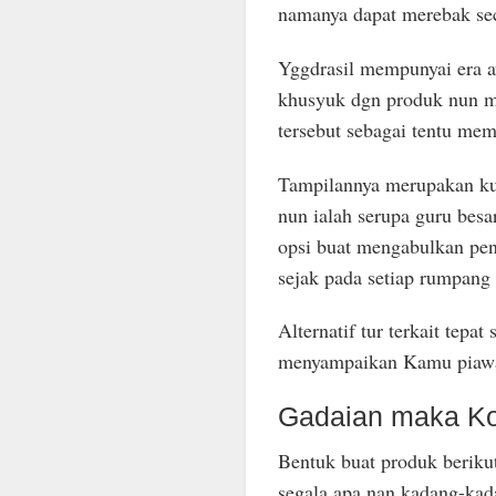
namanya dapat merebak sec
Yggdrasil mempunyai era a
khusyuk dgn produk nun me
tersebut sebagai tentu mem
Tampilannya merupakan kur
nun ialah serupa guru bes
opsi buat mengabulkan pen
sejak pada setiap rumpan
Alternatif tur terkait tepa
menyampaikan Kamu piawai
Gadaian maka Ko
Bentuk buat produk berikut
segala apa nan kadang-kad