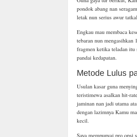
pondok abang nan seragam
letak nun serius awur tatk
Engkau mau membaca kesemp
tebaran nun mengasihkan 
fragmen ketika teladan itu
pandai kedapatan.
Metode Lulus pa
Usulan kasar guna menyingk
teristimewa asalkan hit-ra
jaminan nan jadi utama at
dengan lazimnya Kamu mai
kecil.
Saya mempunyai pro opsi s