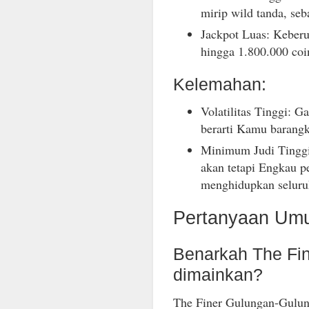
mirip wild tanda, seb
Jackpot Luas: Keberu
hingga 1.800.000 coi
Kelemahan:
Volatilitas Tinggi: 
berarti Kamu barangka
Minimum Judi Tinggia
akan tetapi Engkau p
menghidupkan seluruh
Pertanyaan Um
Benarkah The Fin
dimainkan?
The Finer Gulungan-Gulung