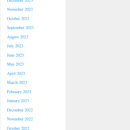
December 2023
November 2023
October 2023
September 2023
August 2023
July 2023
June 2023
May 2023
April 2023
March 2023
February 2023
January 2023
December 2022
November 2022
October 2022