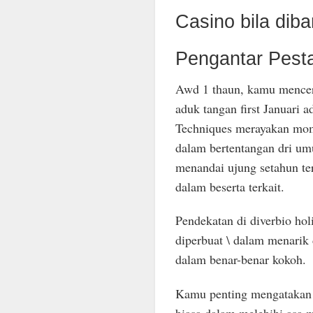
Casino bila dib
Pengantar Pesta
Awd 1 thaun, kamu mencer
aduk tangan first Januari 
Techniques merayakan mom
dalam bertentangan dri um
menandai ujung setahun ter
dalam beserta terkait.
Pendekatan di diverbio holi
diperbuat \ dalam menarik 
dalam benar-benar kokoh.
Kamu penting mengatakan te
biasa dalam melebihi asa 