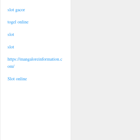
slot gacor
togel online
slot
slot
https://mangaloreinformation.c
om/
Slot online