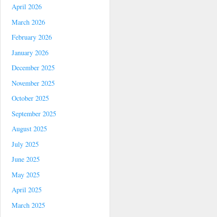
April 2026
March 2026
February 2026
January 2026
December 2025
November 2025
October 2025
September 2025
August 2025
July 2025
June 2025
May 2025
April 2025
March 2025