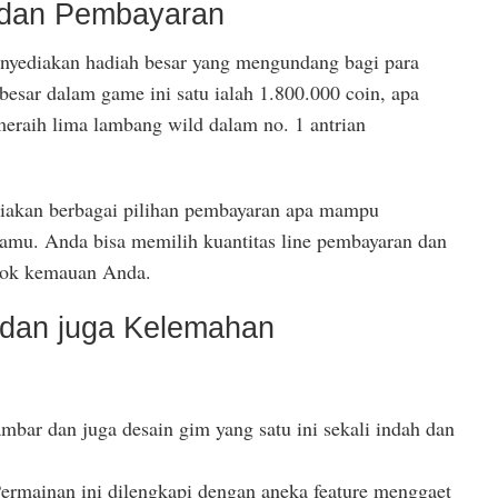
 dan Pembayaran
enyediakan hadiah besar yang mengundang bagi para
besar dalam game ini satu ialah 1.800.000 coin, apa
raih lima lambang wild dalam no. 1 antrian
diakan berbagai pilihan pembayaran apa mampu
Kamu. Anda bisa memilih kuantitas line pembayaran dan
ocok kemauan Anda.
dan juga Kelemahan
mbar dan juga desain gim yang satu ini sekali indah dan
ermainan ini dilengkapi dengan aneka feature menggaet