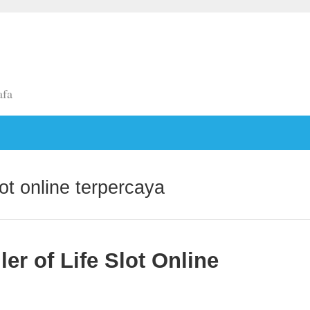
afa
lot online terpercaya
ler of Life Slot Online