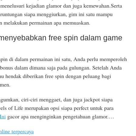
 menelusuri kejadian glamor dan juga kemewahan.Serta
beruntungan siapa menggiurkan, gim ini satu mampu
n melakukan permainan apa memuaskan.
menyebabkan free spin dalam game
pin di dalam permainan ini satu, Anda perlu memperoleh
 bonus dalam dimana saja pada gulungan. Setelah Anda
 hendak diberikan free spin dengan peluang bagi
emen.
umkan, ciri-ciri menggaet, dan juga jackpot siapa
ls of Life merupakan opsi siapa perfect untuk para
Ini
gacor apa menginginkan pengetahuan glamor.…
online terpercaya