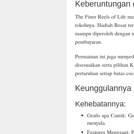
Keberuntungan
The Finer Reels of Life m
tokohnya. Hadiah Besar ter
mampu diperoleh dengan me
pembayaran.
Permainan ini juga menye
disesuaikan serta pilihan 
pertaruhan setiap batas c
Keunggulannya 
Kehebatannya:
Grafis apa Cantik: Ga
menyala.
Features Menggaet: P