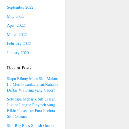
September 2022
May 2022
April 2022
March 2022
February 2022
January 2020
Recent Posts
Siapa Bilang Main Slot Malam
Itu Membosankan? Ini Rahasia
Daftar Via Dana yang Gacor!
Seberapa Menarik Sih Ulasan
Justice League Playtech yang
Bikin Penasaran Para Pecinta
Slot Online?
Slot Big Bass Splash Gacor: