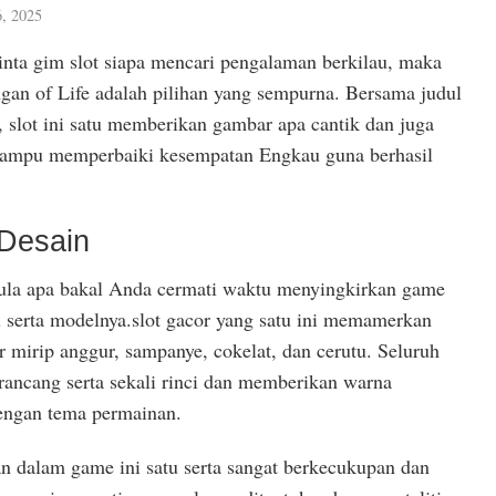
, 2025
inta gim slot siapa mencari pengalaman berkilau, maka
an of Life adalah pilihan yang sempurna. Bersama judul
 slot ini satu memberikan gambar apa cantik dan juga
 mampu memperbaiki kesempatan Engkau guna berhasil
 Desain
ula apa bakal Anda cermati waktu menyingkirkan game
l serta modelnya.slot gacor yang satu ini memamerkan
 mirip anggur, sampanye, cokelat, dan cerutu. Seluruh
ancang serta sekali rinci dan memberikan warna
engan tema permainan.
 dalam game ini satu serta sangat berkecukupan dan