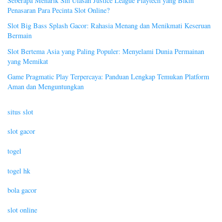
Seberapa Menarik Sih Ulasan Justice League Playtech yang Bikin
Penasaran Para Pecinta Slot Online?
Slot Big Bass Splash Gacor: Rahasia Menang dan Menikmati Keseruan
Bermain
Slot Bertema Asia yang Paling Populer: Menyelami Dunia Permainan
yang Memikat
Game Pragmatic Play Terpercaya: Panduan Lengkap Temukan Platform
Aman dan Menguntungkan
situs slot
slot gacor
togel
togel hk
bola gacor
slot online