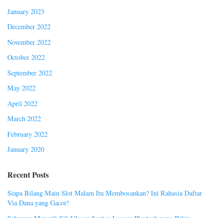
January 2023
December 2022
November 2022
October 2022
September 2022
May 2022
April 2022
March 2022
February 2022
January 2020
Recent Posts
Siapa Bilang Main Slot Malam Itu Membosankan? Ini Rahasia Daftar
Via Dana yang Gacor!