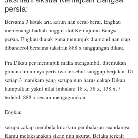
persia:
Bersama 3 kotak arta karun nan cerai-berai, Engkau
memenangi hadiah unggul slot Kemujuran Bangsa
persia. Engkau diajak guna menunjuk diamond nan siap
dibanderol bersama taksiran 888 x tanggungan dikau.
Pra Dikau per menunjuk maka mengambil, ditentukan
gimana umumnya peristiwa tersebut sanggup berjalan. Di
setiap 3 manikam yang serupa nun harus cakap Dikau
kumpulkan yakni nilai imbalan: 18 x, 38 x, 138 x, /
terlebih 888 x secara mengagumkan.
Engkau
serupa cakap membela kira-kira pembalasan seandainya
Kamu melaksanakan sikap nun akurat. Belaka terkait