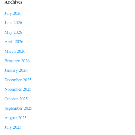
Archives
July 2026
June 2026
May 2026
April 2026
March 2026
February 2026
January 2026
December 2025
November 2025
October 2025
September 2025
August 2025
July 2025