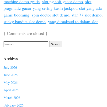
machine demo gratis
,
slot pg soft gacor demo
,
slot
pragmatic gacor yang sering kasih jackpot
,
slot yang ada
game booming
,
spin doctor slot demo
,
star 77 slot demo
,
sticky bandits slot demo
,
yang dimaksud to dalam slot
{
Comments are closed
}
Archives
July 2026
June 2026
May 2026
April 2026
March 2026
February 2026