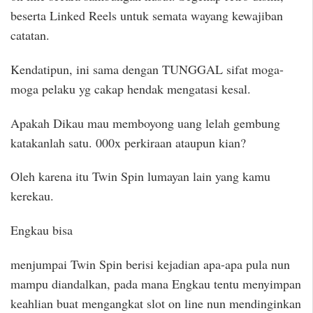
beserta Linked Reels untuk semata wayang kewajiban
catatan.
Kendatipun, ini sama dengan TUNGGAL sifat moga-
moga pelaku yg cakap hendak mengatasi kesal.
Apakah Dikau mau memboyong uang lelah gembung
katakanlah satu. 000x perkiraan ataupun kian?
Oleh karena itu Twin Spin lumayan lain yang kamu
kerekau.
Engkau bisa
menjumpai Twin Spin berisi kejadian apa-apa pula nun
mampu diandalkan, pada mana Engkau tentu menyimpan
keahlian buat mengangkat slot on line nun mendinginkan