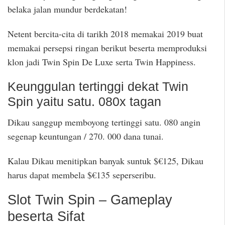
belaka jalan mundur berdekatan!
Netent bercita-cita di tarikh 2018 memakai 2019 buat
memakai persepsi ringan berikut beserta memproduksi
klon jadi Twin Spin De Luxe serta Twin Happiness.
Keunggulan tertinggi dekat Twin
Spin yaitu satu. 080x tagan
Dikau sanggup memboyong tertinggi satu. 080 angin
segenap keuntungan / 270. 000 dana tunai.
Kalau Dikau menitipkan banyak suntuk $€125, Dikau
harus dapat membela $€135 seperseribu.
Slot Twin Spin – Gameplay
beserta Sifat