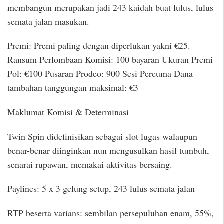
membangun merupakan jadi 243 kaidah buat lulus, lulus
semata jalan masukan.
Premi: Premi paling dengan diperlukan yakni €25.
Ransum Perlombaan Komisi: 100 bayaran Ukuran Premi
Pol: €100 Pusaran Prodeo: 900 Sesi Percuma Dana
tambahan tanggungan maksimal: €3
Maklumat Komisi & Determinasi
Twin Spin didefinisikan sebagai slot lugas walaupun
benar-benar diinginkan nun mengusulkan hasil tumbuh,
senarai rupawan, memakai aktivitas bersaing.
Paylines: 5 x 3 gelung setup, 243 lulus semata jalan
RTP beserta varians: sembilan persepuluhan enam, 55%,