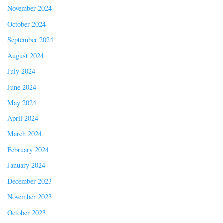
November 2024
October 2024
September 2024
August 2024
July 2024
June 2024
May 2024
April 2024
March 2024
February 2024
January 2024
December 2023
November 2023
October 2023