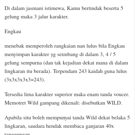
Di dalam jasmani istimewa, Kamu bertindak beserta 5
gelung maka 3 jalur karakter.
Engkau
menebak memperoleh rangkaian nan lulus bila Engkau
menyimpan karakter yg seimbang di dalam 3, 4 / 5
gelung sempurna (dan tak kejadian dekat mana di dalam
lingkaran itu berada). Terpendam 243 kaidah guna lulus
(3x3x3x3x3=243).
Tersedia lima karakter superior maka enam tanda voucer.
Memotret Wild gampang dikenali: disebutkan WILD.
Apabila situ boleh mempunyai tanda Wild dekat belaka 5
lingkaran, saudara hendak membaca ganjaran 40x
tanggungan.