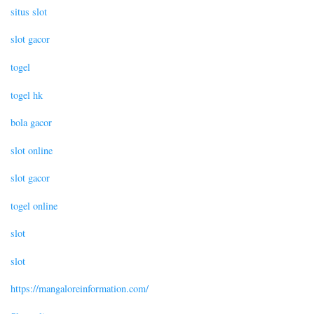
situs slot
slot gacor
togel
togel hk
bola gacor
slot online
slot gacor
togel online
slot
slot
https://mangaloreinformation.com/