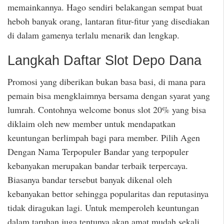
memainkannya. Hago sendiri belakangan sempat buat
heboh banyak orang, lantaran fitur-fitur yang disediakan
di dalam gamenya terlalu menarik dan lengkap.
Langkah Daftar Slot Depo Dana
Promosi yang diberikan bukan basa basi, di mana para
pemain bisa mengklaimnya bersama dengan syarat yang
lumrah. Contohnya welcome bonus slot 20% yang bisa
diklaim oleh new member untuk mendapatkan
keuntungan berlimpah bagi para member. Pilih Agen
Dengan Nama Terpopuler Bandar yang terpopuler
kebanyakan merupakan bandar terbaik terpercaya.
Biasanya bandar tersebut banyak dikenal oleh
kebanyakan bettor sehingga popularitas dan reputasinya
tidak diragukan lagi. Untuk memperoleh keuntungan
dalam taruhan juga tentunya akan amat mudah sekali.