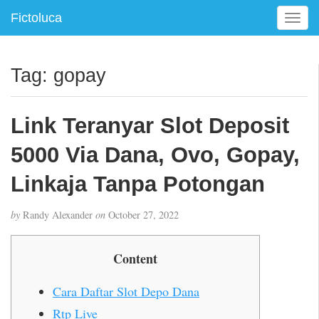
Fictoluca
T
o
g
g
Tag:
gopay
l
e
n
Link Teranyar Slot Deposit
a
v
5000 Via Dana, Ovo, Gopay,
i
g
Linkaja Tanpa Potongan
a
t
by
Randy Alexander
on
October 27, 2022
i
o
n
Content
Cara Daftar Slot Depo Dana
Rtp Live