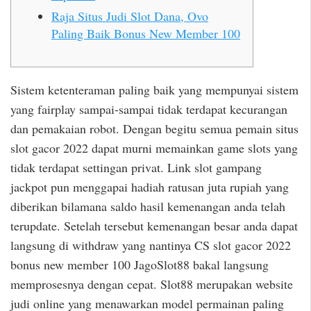
Raja Situs Judi Slot Dana, Ovo
Paling Baik Bonus New Member 100
Sistem ketenteraman paling baik yang mempunyai sistem
yang fairplay sampai-sampai tidak terdapat kecurangan
dan pemakaian robot. Dengan begitu semua pemain situs
slot gacor 2022 dapat murni memainkan game slots yang
tidak terdapat settingan privat. Link slot gampang
jackpot pun menggapai hadiah ratusan juta rupiah yang
diberikan bilamana saldo hasil kemenangan anda telah
terupdate. Setelah tersebut kemenangan besar anda dapat
langsung di withdraw yang nantinya CS slot gacor 2022
bonus new member 100 JagoSlot88 bakal langsung
memprosesnya dengan cepat. Slot88 merupakan website
judi online yang menawarkan model permainan paling