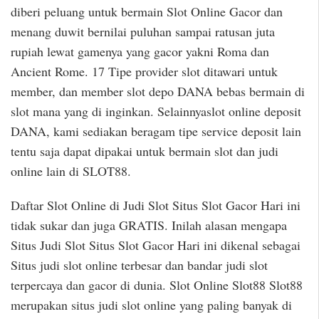
diberi peluang untuk bermain Slot Online Gacor dan
menang duwit bernilai puluhan sampai ratusan juta
rupiah lewat gamenya yang gacor yakni Roma dan
Ancient Rome. 17 Tipe provider slot ditawari untuk
member, dan member slot depo DANA bebas bermain di
slot mana yang di inginkan. Selainnyaslot online deposit
DANA, kami sediakan beragam tipe service deposit lain
tentu saja dapat dipakai untuk bermain slot dan judi
online lain di SLOT88.
Daftar Slot Online di Judi Slot Situs Slot Gacor Hari ini
tidak sukar dan juga GRATIS. Inilah alasan mengapa
Situs Judi Slot Situs Slot Gacor Hari ini dikenal sebagai
Situs judi slot online terbesar dan bandar judi slot
terpercaya dan gacor di dunia. Slot Online Slot88 Slot88
merupakan situs judi slot online yang paling banyak di