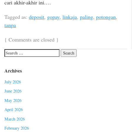
cari akhir-akhir ini.…
Tagged as:
deposit
,
gopay
,
linkaja
,
paling
,
potongan
,
tanpa
{
Comments are closed
}
Archives
July 2026
June 2026
May 2026
April 2026
March 2026
February 2026