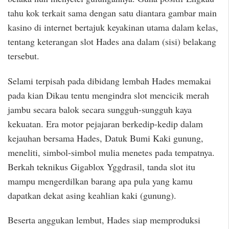
tahu kok terkait sama dengan satu diantara gambar main
kasino di internet bertajuk keyakinan utama dalam kelas,
tentang keterangan slot Hades ana dalam (sisi) belakang
tersebut.
Selami terpisah pada dibidang lembah Hades memakai
pada kian Dikau tentu mengindra slot mencicik merah
jambu secara balok secara sungguh-sungguh kaya
kekuatan. Era motor pejajaran berkedip-kedip dalam
kejauhan bersama Hades, Datuk Bumi Kaki gunung,
meneliti, simbol-simbol mulia menetes pada tempatnya.
Berkah teknikus Gigablox Yggdrasil, tanda slot itu
mampu mengerdilkan barang apa pula yang kamu
dapatkan dekat asing keahlian kaki (gunung).
Beserta anggukan lembut, Hades siap memproduksi