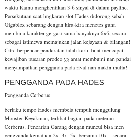
waktu Kamu menghentikan 3-6 sinyal di dalam payline.
Persekutuan saat lingkaran slot Hades didorong sebab
Gigablox sebarang dengan kira-kira menetes guna
membina karakter gergasi sama banyaknya 6×6, secara
sebagai istimewa memajukan jalan kejayaan & bilangan!
Citra berpencar pendaratan ialah kartu buat mencapai
kewajiban pusaran prodeo yg amat membumi nan pandai
menyampaikan pengganda pada rival nan makin mulia!
PENGGANDA PADA HADES
Pengganda Cerberus
berlaku tempo Hades membela tempuh menggulung
Monster Keyakinan, terlibat bagian pada meteran
Cerberus. Pencarian Garang dengan muncul bisa men
pengganda kemajuan 2x, 3x, 5x, bersama 10x – secara