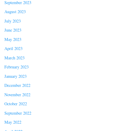
September 2023
August 2023
July 2023
June 2023
May 2023
April 2023
March 2023
February 2023
January 2023
December 2022
November 2022
October 2022
September 2022
May 2022