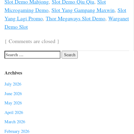
Slot Demo Mahjong
,
Slot Demo Qiu Qiu
,
Slot
Microgaming Demo
,
Slot Yang Gampang Maxwin
,
Slot
Yang Lagi Promo
,
Thor Megaways Slot Demo
,
Warganet
Demo Slot
{
Comments are closed
}
Archives
July 2026
June 2026
May 2026
April 2026
March 2026
February 2026