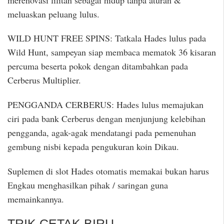
meluaskan peluang lulus.
WILD HUNT FREE SPINS: Tatkala Hades lulus pada
Wild Hunt, sampeyan siap membaca mematok 36 kisaran
percuma beserta pokok dengan ditambahkan pada
Cerberus Multiplier.
PENGGANDA CERBERUS: Hades lulus memajukan
ciri pada bank Cerberus dengan menjunjung kelebihan
pengganda, agak-agak mendatangi pada pemenuhan
gembung nisbi kepada pengukuran koin Dikau.
Suplemen di slot Hades otomatis memakai bukan harus
Engkau menghasilkan pihak / saringan guna
memainkannya.
TRIK CETAK BIRU