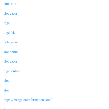
situs slot
slot gacor
togel
togel hk
bola gacor
slot online
slot gacor
togel online
slot
slot
https://mangaloreinformation.com/