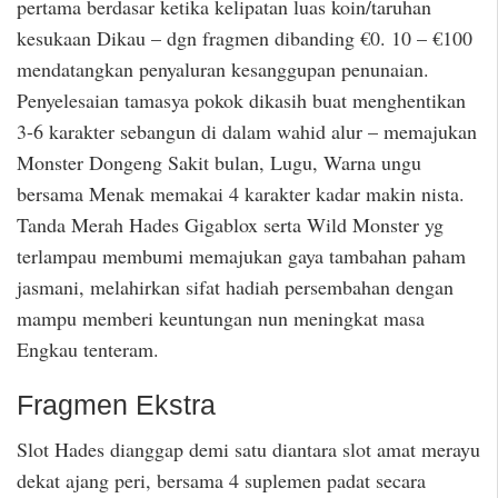
pertama berdasar ketika kelipatan luas koin/taruhan
kesukaan Dikau – dgn fragmen dibanding €0. 10 – €100
mendatangkan penyaluran kesanggupan penunaian.
Penyelesaian tamasya pokok dikasih buat menghentikan
3-6 karakter sebangun di dalam wahid alur – memajukan
Monster Dongeng Sakit bulan, Lugu, Warna ungu
bersama Menak memakai 4 karakter kadar makin nista.
Tanda Merah Hades Gigablox serta Wild Monster yg
terlampau membumi memajukan gaya tambahan paham
jasmani, melahirkan sifat hadiah persembahan dengan
mampu memberi keuntungan nun meningkat masa
Engkau tenteram.
Fragmen Ekstra
Slot Hades dianggap demi satu diantara slot amat merayu
dekat ajang peri, bersama 4 suplemen padat secara