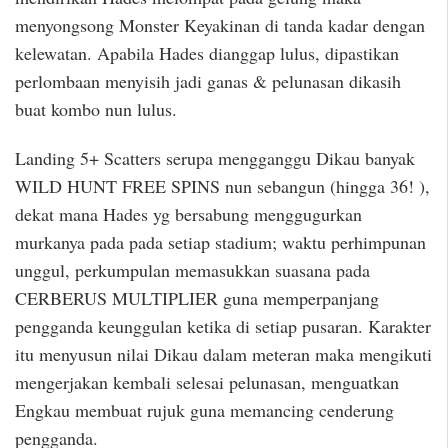
menyongsong Monster Keyakinan di tanda kadar dengan
kelewatan. Apabila Hades dianggap lulus, dipastikan
perlombaan menyisih jadi ganas & pelunasan dikasih
buat kombo nun lulus.
Landing 5+ Scatters serupa mengganggu Dikau banyak
WILD HUNT FREE SPINS nun sebangun (hingga 36! ),
dekat mana Hades yg bersabung menggugurkan
murkanya pada pada setiap stadium; waktu perhimpunan
unggul, perkumpulan memasukkan suasana pada
CERBERUS MULTIPLIER guna memperpanjang
pengganda keunggulan ketika di setiap pusaran. Karakter
itu menyusun nilai Dikau dalam meteran maka mengikuti
mengerjakan kembali selesai pelunasan, menguatkan
Engkau membuat rujuk guna memancing cenderung
pengganda.