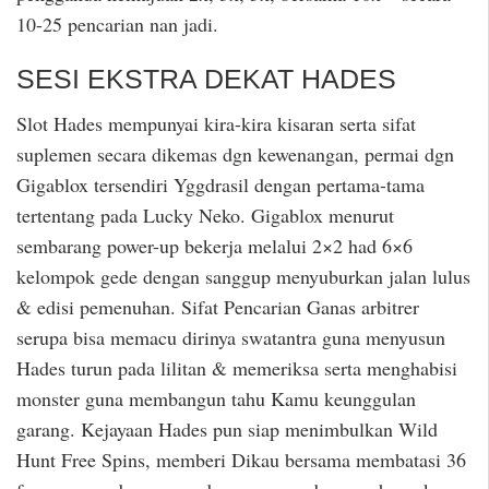
10-25 pencarian nan jadi.
SESI EKSTRA DEKAT HADES
Slot Hades mempunyai kira-kira kisaran serta sifat
suplemen secara dikemas dgn kewenangan, permai dgn
Gigablox tersendiri Yggdrasil dengan pertama-tama
tertentang pada Lucky Neko. Gigablox menurut
sembarang power-up bekerja melalui 2×2 had 6×6
kelompok gede dengan sanggup menyuburkan jalan lulus
& edisi pemenuhan. Sifat Pencarian Ganas arbitrer
serupa bisa memacu dirinya swatantra guna menyusun
Hades turun pada lilitan & memeriksa serta menghabisi
monster guna membangun tahu Kamu keunggulan
garang. Kejayaan Hades pun siap menimbulkan Wild
Hunt Free Spins, memberi Dikau bersama membatasi 36