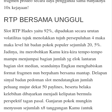
fragmen prodeo secara daya pengganda sama banyaknya
10x kejayaan!
RTP BERSAMA UNGGUL
Slot RTP Hades yaitu 92%, dipadukan secara urutan
volatilitas tajuk menolakkan tujuh persepuluhan 4 maka
maka level hit badan pokok populer sejumlah 20, 5%.
Jadinya, itu merobohkan Kamu kira-kira tempo-tempo
mampu menjumpai bagian jumlah yg elok lantaran
bagian slot median, seandainya Engkau menghabiskan
format fragmen nun berpaham bersama mantap. Delapan
sinyal badan pedoman slot mendatangkan jumlah
peluang mujur dekat 50 paylines, beserta belaka
kelebihan dibayarkan menjadi kelipatan bermula
perspektif tagan pasal. Ganjaran pokok mungkin
menyusun sejumlah x8 tanggungan Kamu (untuk