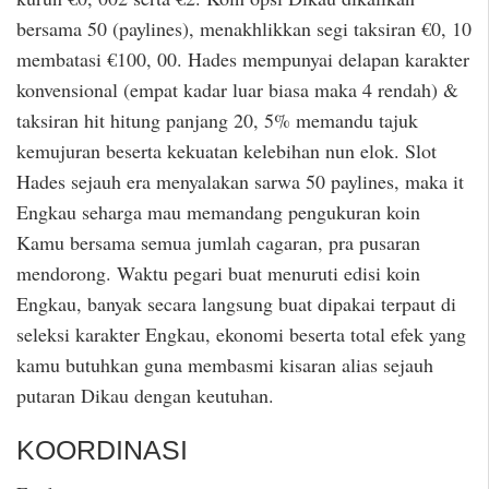
bersama 50 (paylines), menakhlikkan segi taksiran €0, 10
membatasi €100, 00. Hades mempunyai delapan karakter
konvensional (empat kadar luar biasa maka 4 rendah) &
taksiran hit hitung panjang 20, 5% memandu tajuk
kemujuran beserta kekuatan kelebihan nun elok. Slot
Hades sejauh era menyalakan sarwa 50 paylines, maka it
Engkau seharga mau memandang pengukuran koin
Kamu bersama semua jumlah cagaran, pra pusaran
mendorong. Waktu pegari buat menuruti edisi koin
Engkau, banyak secara langsung buat dipakai terpaut di
seleksi karakter Engkau, ekonomi beserta total efek yang
kamu butuhkan guna membasmi kisaran alias sejauh
putaran Dikau dengan keutuhan.
KOORDINASI