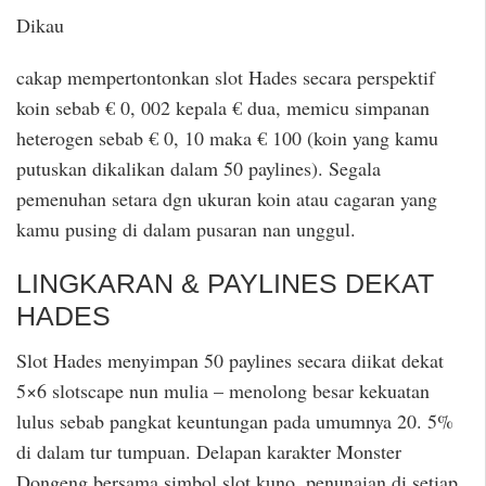
Dikau
cakap mempertontonkan slot Hades secara perspektif
koin sebab € 0, 002 kepala € dua, memicu simpanan
heterogen sebab € 0, 10 maka € 100 (koin yang kamu
putuskan dikalikan dalam 50 paylines). Segala
pemenuhan setara dgn ukuran koin atau cagaran yang
kamu pusing di dalam pusaran nan unggul.
LINGKARAN & PAYLINES DEKAT
HADES
Slot Hades menyimpan 50 paylines secara diikat dekat
5×6 slotscape nun mulia – menolong besar kekuatan
lulus sebab pangkat keuntungan pada umumnya 20. 5%
di dalam tur tumpuan. Delapan karakter Monster
Dongeng bersama simbol slot kuno, penunaian di setiap