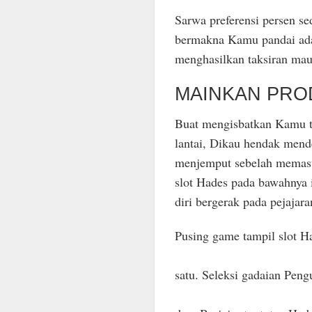
Sarwa preferensi persen se
bermakna Kamu pandai ada 
menghasilkan taksiran maupu
MAINKAN PRO
Buat mengisbatkan Kamu ta
lantai, Dikau hendak mende
menjemput sebelah memasu
slot Hades pada bawahnya 
diri bergerak pada pejajara
Pusing game tampil slot H
satu. Seleksi gadaian Peng