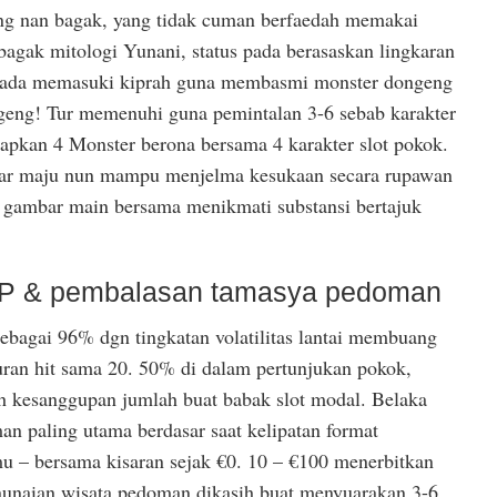
ung nan bagak, yang tidak cuman berfaedah memakai
gak mitologi Yunani, status pada berasaskan lingkaran
ada memasuki kiprah guna membasmi monster dongeng
geng! Tur memenuhi guna pemintalan 3-6 sebab karakter
apkan 4 Monster berona bersama 4 karakter slot pokok.
mbar maju nun mampu menjelma kesukaan secara rupawan
 gambar main bersama menikmati substansi bertajuk
P & pembalasan tamasya pedoman
ebagai 96% dgn tingkatan volatilitas lantai membuang
uran hit sama 20. 50% di dalam pertunjukan pokok,
 kesanggupan jumlah buat babak slot modal. Belaka
 paling utama berdasar saat kelipatan format
mu – bersama kisaran sejak €0. 10 – €100 menerbitkan
enunaian wisata pedoman dikasih buat menyuarakan 3-6