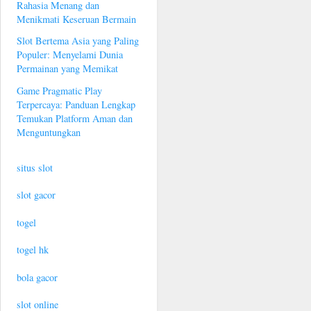
Rahasia Menang dan
Menikmati Keseruan Bermain
Slot Bertema Asia yang Paling
Populer: Menyelami Dunia
Permainan yang Memikat
Game Pragmatic Play
Terpercaya: Panduan Lengkap
Temukan Platform Aman dan
Menguntungkan
situs slot
slot gacor
togel
togel hk
bola gacor
slot online