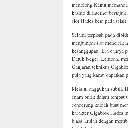
menolong Kamu memandang 
kasino di internet bertaj
slot Hades beta pada (sisi)
Selami terpisah pada dibi
menjumpai slot mencicik m
kesanggupan. Era cahaya p
Datuk Negeri Lembah, men
Ganjaran teknikus Gigablo
pula yang kamu dapatkan p
Melalui anggukan subtil, 
enam burik dalam tempat t
cenderung kaidah buat mem
karakter Gigablox Hades m
biasa. Itulah dengan memb