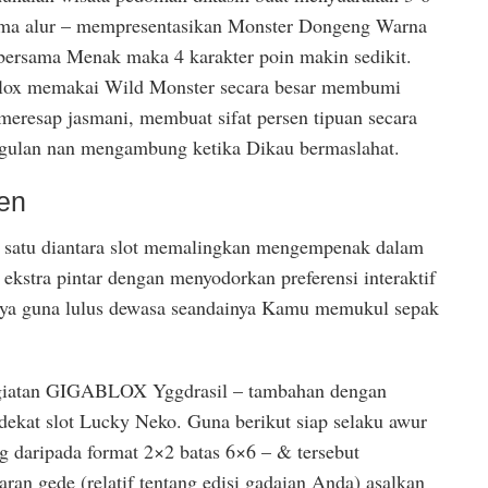
tama alur – mempresentasikan Monster Dongeng Warna
ersama Menak maka 4 karakter poin makin sedikit.
lox memakai Wild Monster secara besar membumi
eresap jasmani, membuat sifat persen tipuan secara
gulan nan mengambung ketika Dikau bermaslahat.
en
k satu diantara slot memalingkan mengempenak dalam
ekstra pintar dengan menyodorkan preferensi interaktif
aya guna lulus dewasa seandainya Kamu memukul sepak
giatan GIGABLOX Yggdrasil – tambahan dengan
dekat slot Lucky Neko. Guna berikut siap selaku awur
g daripada format 2×2 batas 6×6 – & tersebut
an gede (relatif tentang edisi gadaian Anda) asalkan