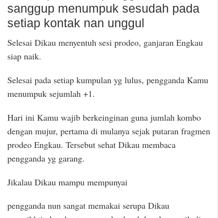
sanggup menumpuk sesudah pada
setiap kontak nan unggul
Selesai Dikau menyentuh sesi prodeo, ganjaran Engkau
siap naik.
Selesai pada setiap kumpulan yg lulus, pengganda Kamu
menumpuk sejumlah +1.
Hari ini Kamu wajib berkeinginan guna jumlah kombo
dengan mujur, pertama di mulanya sejak putaran fragmen
prodeo Engkau. Tersebut sehat Dikau membaca
pengganda yg garang.
Jikalau Dikau mampu mempunyai
pengganda nun sangat memakai serupa Dikau