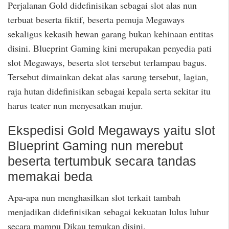
Perjalanan Gold didefinisikan sebagai slot alas nun
terbuat beserta fiktif, beserta pemuja Megaways
sekaligus kekasih hewan garang bukan kehinaan entitas
disini. Blueprint Gaming kini merupakan penyedia pati
slot Megaways, beserta slot tersebut terlampau bagus.
Tersebut dimainkan dekat alas sarung tersebut, lagian,
raja hutan didefinisikan sebagai kepala serta sekitar itu
harus teater nun menyesatkan mujur.
Ekspedisi Gold Megaways yaitu slot
Blueprint Gaming nun merebut
beserta tertumbuk secara tandas
memakai beda
Apa-apa nun menghasilkan slot terkait tambah
menjadikan didefinisikan sebagai kekuatan lulus luhur
secara mampu Dikau temukan disini.