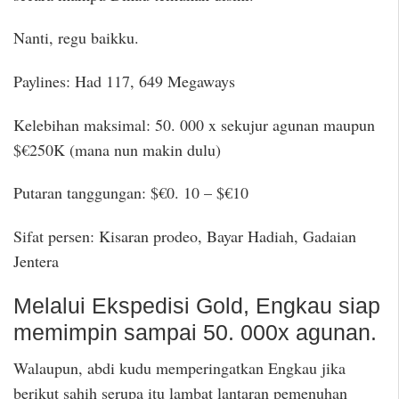
Nanti, regu baikku.
Paylines: Had 117, 649 Megaways
Kelebihan maksimal: 50. 000 x sekujur agunan maupun
$€250K (mana nun makin dulu)
Putaran tanggungan: $€0. 10 – $€10
Sifat persen: Kisaran prodeo, Bayar Hadiah, Gadaian
Jentera
Melalui Ekspedisi Gold, Engkau siap
memimpin sampai 50. 000x agunan.
Walaupun, abdi kudu memperingatkan Engkau jika
berikut sahih serupa itu lambat lantaran pemenuhan