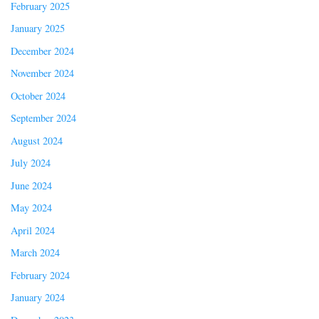
February 2025
January 2025
December 2024
November 2024
October 2024
September 2024
August 2024
July 2024
June 2024
May 2024
April 2024
March 2024
February 2024
January 2024