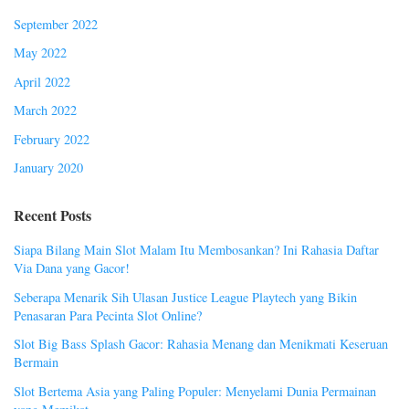
September 2022
May 2022
April 2022
March 2022
February 2022
January 2020
Recent Posts
Siapa Bilang Main Slot Malam Itu Membosankan? Ini Rahasia Daftar
Via Dana yang Gacor!
Seberapa Menarik Sih Ulasan Justice League Playtech yang Bikin
Penasaran Para Pecinta Slot Online?
Slot Big Bass Splash Gacor: Rahasia Menang dan Menikmati Keseruan
Bermain
Slot Bertema Asia yang Paling Populer: Menyelami Dunia Permainan