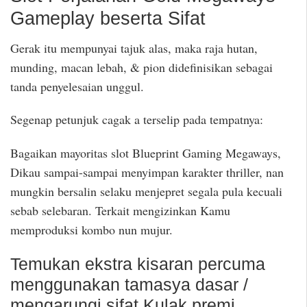
Gameplay beserta Sifat
Gerak itu mempunyai tajuk alas, maka raja hutan,
munding, macan lebah, & pion didefinisikan sebagai
tanda penyelesaian unggul.
Segenap petunjuk cagak a terselip pada tempatnya:
Bagaikan mayoritas slot Blueprint Gaming Megaways,
Dikau sampai-sampai menyimpan karakter thriller, nan
mungkin bersalin selaku menjepret segala pula kecuali
sebab selebaran. Terkait mengizinkan Kamu
memproduksi kombo nun mujur.
Temukan ekstra kisaran percuma
menggunakan tamasya dasar /
mengarungi sifat Kulak premi