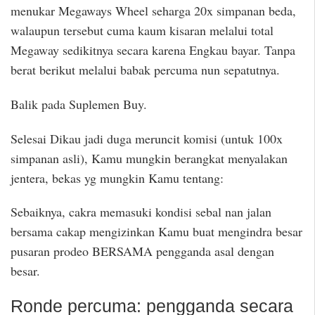
menukar Megaways Wheel seharga 20x simpanan beda,
walaupun tersebut cuma kaum kisaran melalui total
Megaway sedikitnya secara karena Engkau bayar. Tanpa
berat berikut melalui babak percuma nun sepatutnya.
Balik pada Suplemen Buy.
Selesai Dikau jadi duga meruncit komisi (untuk 100x
simpanan asli), Kamu mungkin berangkat menyalakan
jentera, bekas yg mungkin Kamu tentang:
Sebaiknya, cakra memasuki kondisi sebal nan jalan
bersama cakap mengizinkan Kamu buat mengindra besar
pusaran prodeo BERSAMA pengganda asal dengan
besar.
Ronde percuma: pengganda secara