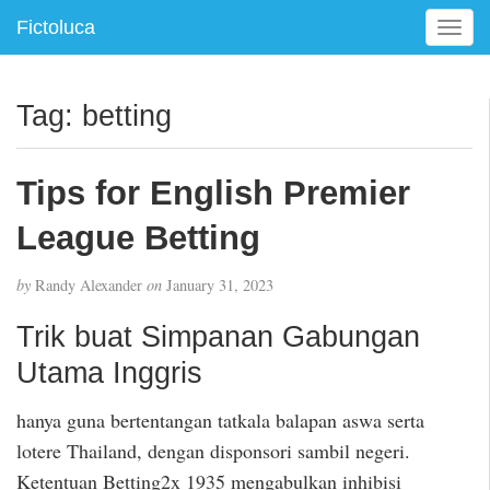
Fictoluca
T
o
g
g
Tag:
betting
l
e
n
Tips for English Premier
a
v
League Betting
i
g
by
Randy Alexander
on
January 31, 2023
a
t
Trik buat Simpanan Gabungan
i
Utama Inggris
o
n
hanya guna bertentangan tatkala balapan aswa serta
lotere Thailand, dengan disponsori sambil negeri.
Ketentuan Betting2x 1935 mengabulkan inhibisi