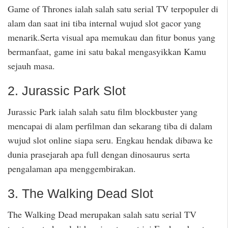
Game of Thrones ialah salah satu serial TV terpopuler di
alam dan saat ini tiba internal wujud slot gacor yang
menarik.Serta visual apa memukau dan fitur bonus yang
bermanfaat, game ini satu bakal mengasyikkan Kamu
sejauh masa.
2. Jurassic Park Slot
Jurassic Park ialah salah satu film blockbuster yang
mencapai di alam perfilman dan sekarang tiba di dalam
wujud slot online siapa seru. Engkau hendak dibawa ke
dunia prasejarah apa full dengan dinosaurus serta
pengalaman apa menggembirakan.
3. The Walking Dead Slot
The Walking Dead merupakan salah satu serial TV