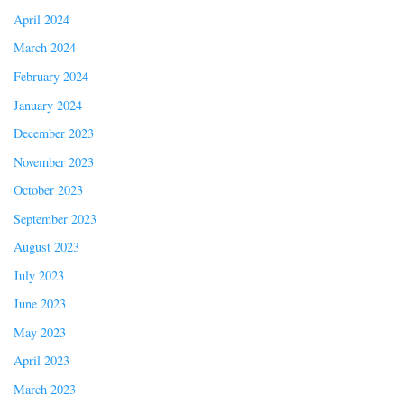
April 2024
March 2024
February 2024
January 2024
December 2023
November 2023
October 2023
September 2023
August 2023
July 2023
June 2023
May 2023
April 2023
March 2023