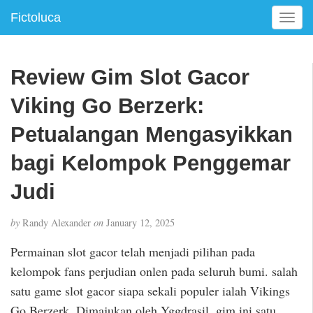
Fictoluca
T
o
g
g
Review Gim Slot Gacor
l
e
Viking Go Berzerk:
n
a
Petualangan Mengasyikkan
v
bagi Kelompok Penggemar
i
g
Judi
a
t
i
by
Randy Alexander
on
January 12, 2025
o
Permainan slot gacor telah menjadi pilihan pada
n
kelompok fans perjudian onlen pada seluruh bumi. salah
satu game slot gacor siapa sekali populer ialah Vikings
Go Berzerk. Dimajukan oleh Yggdrasil, gim ini satu