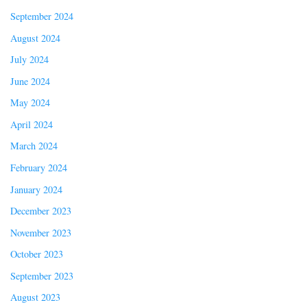
September 2024
August 2024
July 2024
June 2024
May 2024
April 2024
March 2024
February 2024
January 2024
December 2023
November 2023
October 2023
September 2023
August 2023