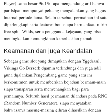
Player) sama besar 96.1%, apa mengandung arti bahwa
partisipan mempunyai peluang mengalahkan yang bagus
internal periode lama. Selain tersebut, permainan ini satu
diperlengkapi serta features bonus apa bermanfaat, mirip
free spin, Wilds, serta pengganda kejayaan, yang bisa
meningkatkan kemungkinan keberhasilan pemain.
Keamanan dan juga Keandalan
Sebagai game slot yang dimajukan dengan Yggdrasil,
Vikings Go Berzerk dijamin terlindungi dan juga adil
guna dijalankan.Pengembang game yang satu ini
berkomitmen untuk memberikan kejadian bermain-main
siapa transparan serta menyenangkan bagi para
pemainnya. Seluruh hasil permainan dilandasi pada RNG
(Random Number Generator), siapa menyatakan
bahwasanya masing-masing giliran dihasilkan dengan