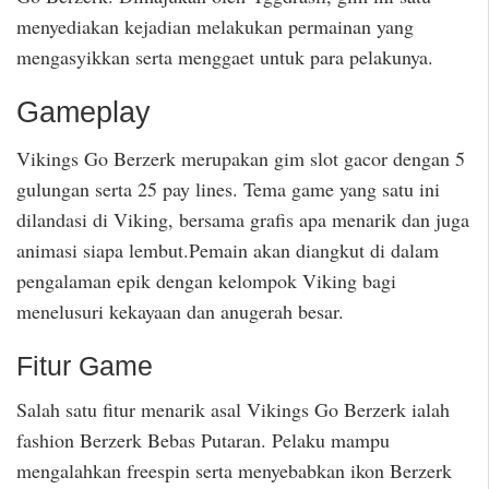
menyediakan kejadian melakukan permainan yang
mengasyikkan serta menggaet untuk para pelakunya.
Gameplay
Vikings Go Berzerk merupakan gim slot gacor dengan 5
gulungan serta 25 pay lines. Tema game yang satu ini
dilandasi di Viking, bersama grafis apa menarik dan juga
animasi siapa lembut.Pemain akan diangkut di dalam
pengalaman epik dengan kelompok Viking bagi
menelusuri kekayaan dan anugerah besar.
Fitur Game
Salah satu fitur menarik asal Vikings Go Berzerk ialah
fashion Berzerk Bebas Putaran. Pelaku mampu
mengalahkan freespin serta menyebabkan ikon Berzerk