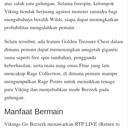
atas salah satu gulungan. Selama freespin, kelompok
Viking hendak berjuang against monster samudra bagi
mengubahnya beralih Wilds, siapa dapat meningkatkan
probabilitas mengalahkan pemain.
Selain tersebut, ada feature Golden Treasure Chest dalam
dimana pemain dapat memenangkan anugerah gigantic
sama seperti free spin tambahan, pengganda
keberhasilan, serta mata uang emas.Fitur yang lain
mencakup Rage Collection, di dimana pemain mampu
mengumpulkan Rage Points untuk menaikkan tenaga
para Viking dan menyebabkan mode Berzerk pada
gulungan.
Manfaat Bermain
Vikings Go Berzerk menawarkan RTP LIVE (Return to