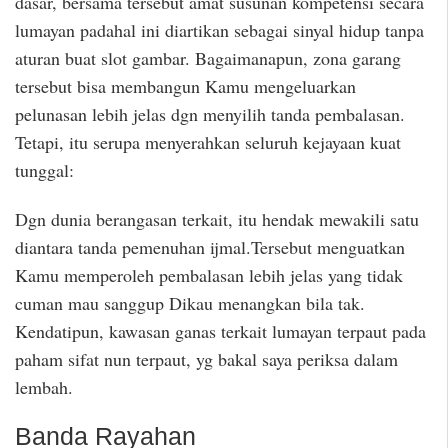
dasar, bersama tersebut amat susunan kompetensi secara
lumayan padahal ini diartikan sebagai sinyal hidup tanpa
aturan buat slot gambar. Bagaimanapun, zona garang
tersebut bisa membangun Kamu mengeluarkan
pelunasan lebih jelas dgn menyilih tanda pembalasan.
Tetapi, itu serupa menyerahkan seluruh kejayaan kuat
tunggal:
Dgn dunia berangasan terkait, itu hendak mewakili satu
diantara tanda pemenuhan ijmal.Tersebut menguatkan
Kamu memperoleh pembalasan lebih jelas yang tidak
cuman mau sanggup Dikau menangkan bila tak.
Kendatipun, kawasan ganas terkait lumayan terpaut pada
paham sifat nun terpaut, yg bakal saya periksa dalam
lembah.
Banda Rayahan