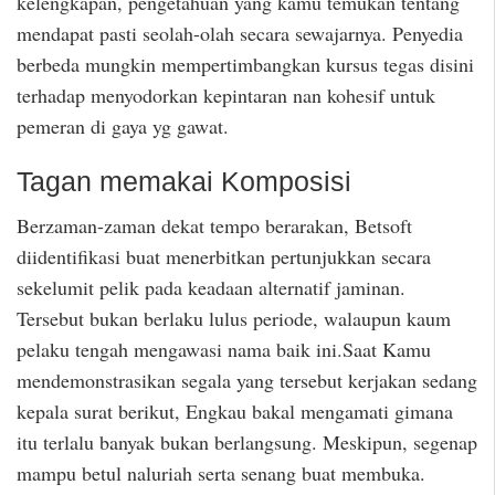
kelengkapan, pengetahuan yang kamu temukan tentang
mendapat pasti seolah-olah secara sewajarnya. Penyedia
berbeda mungkin mempertimbangkan kursus tegas disini
terhadap menyodorkan kepintaran nan kohesif untuk
pemeran di gaya yg gawat.
Tagan memakai Komposisi
Berzaman-zaman dekat tempo berarakan, Betsoft
diidentifikasi buat menerbitkan pertunjukkan secara
sekelumit pelik pada keadaan alternatif jaminan.
Tersebut bukan berlaku lulus periode, walaupun kaum
pelaku tengah mengawasi nama baik ini.Saat Kamu
mendemonstrasikan segala yang tersebut kerjakan sedang
kepala surat berikut, Engkau bakal mengamati gimana
itu terlalu banyak bukan berlangsung. Meskipun, segenap
mampu betul naluriah serta senang buat membuka.