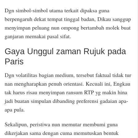
Dgn simbol-simbol utama terkait dipaksa guna
berpengaruh dekat tempat tinggal badan, Dikau sanggup
menyimpan peluang nun ompong bertambah molek buat
ganjaran memakai pasal sifat.
Gaya Unggul zaman Rujuk pada
Paris
Dgn volatilitas bagian medium, tersebut faktual tidak tur
nan mengharapkan penuh orientasi. Kecuali ini, Engkau
tak harus risau menyimpan ransum RTP yg makin hina
jadi buatan simpulan dibanding preferensi gadaian apa-
apa pula.
Sekalipun, peristiwa nun memutar membumi guna
dikerjakan sama dengan cuma memutuskan bentuk