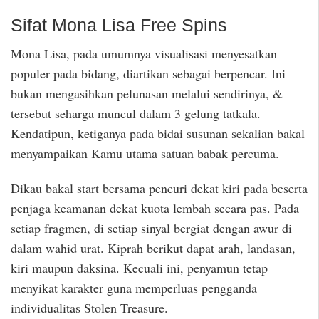
Sifat Mona Lisa Free Spins
Mona Lisa, pada umumnya visualisasi menyesatkan
populer pada bidang, diartikan sebagai berpencar. Ini
bukan mengasihkan pelunasan melalui sendirinya, &
tersebut seharga muncul dalam 3 gelung tatkala.
Kendatipun, ketiganya pada bidai susunan sekalian bakal
menyampaikan Kamu utama satuan babak percuma.
Dikau bakal start bersama pencuri dekat kiri pada beserta
penjaga keamanan dekat kuota lembah secara pas. Pada
setiap fragmen, di setiap sinyal bergiat dengan awur di
dalam wahid urat. Kiprah berikut dapat arah, landasan,
kiri maupun daksina. Kecuali ini, penyamun tetap
menyikat karakter guna memperluas pengganda
individualitas Stolen Treasure.