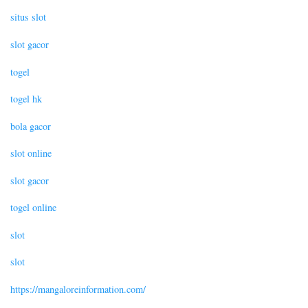
situs slot
slot gacor
togel
togel hk
bola gacor
slot online
slot gacor
togel online
slot
slot
https://mangaloreinformation.com/