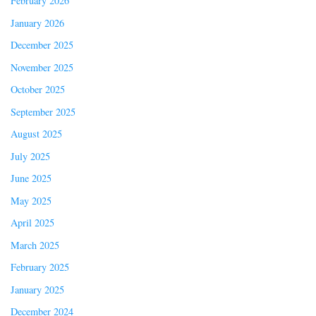
February 2026
January 2026
December 2025
November 2025
October 2025
September 2025
August 2025
July 2025
June 2025
May 2025
April 2025
March 2025
February 2025
January 2025
December 2024