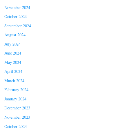
November 2024
October 2024
September 2024
August 2024
July 2024
June 2024
May 2024
April 2024
March 2024
February 2024
January 2024
December 2023
November 2023
October 2023