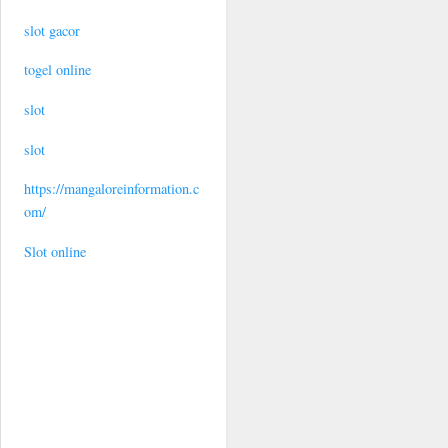
slot gacor
togel online
slot
slot
https://mangaloreinformation.c
om/
Slot online