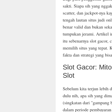
sakti. Siapa sih yang ngga
scatter, dan jackpot-nya k
tengah lautan situs judi o
benar valid dan bukan seka
tumpukan jerami. Artikel in
itu sebenarnya slot gacor, 
memilih situs yang tepat. K
fakta dan strategi yang bi
Slot Gacor: Mit
Slot
Sebelum kita terjun lebih 
dulu nih, apa sih yang di
(singkatan dari "gampang 
dalam periode pembayaran (