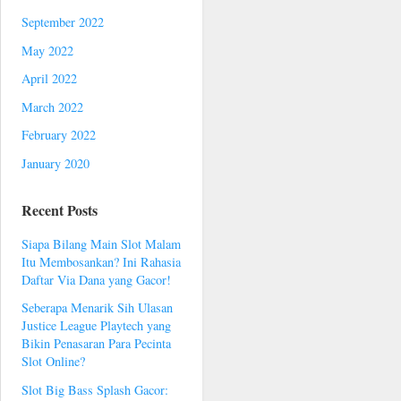
September 2022
May 2022
April 2022
March 2022
February 2022
January 2020
Recent Posts
Siapa Bilang Main Slot Malam
Itu Membosankan? Ini Rahasia
Daftar Via Dana yang Gacor!
Seberapa Menarik Sih Ulasan
Justice League Playtech yang
Bikin Penasaran Para Pecinta
Slot Online?
Slot Big Bass Splash Gacor: