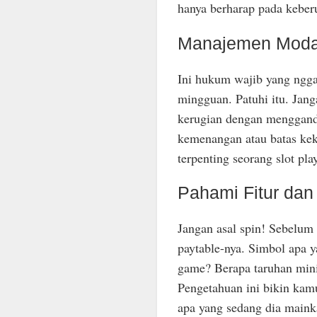
hanya berharap pada keberu
Manajemen Modal
Ini hukum wajib yang ngga
mingguan. Patuhi itu. Jang
kerugian dengan mengganda
kemenangan atau batas kek
terpenting seorang slot play
Pahami Fitur dan
Jangan asal spin! Sebelum 
paytable-nya. Simbol apa 
game? Berapa taruhan mini
Pengetahuan ini bikin kam
apa yang sedang dia maink