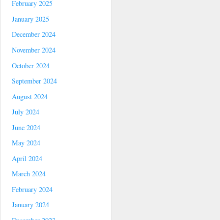
February 2025
January 2025
December 2024
November 2024
October 2024
September 2024
August 2024
July 2024
June 2024
May 2024
April 2024
March 2024
February 2024
January 2024