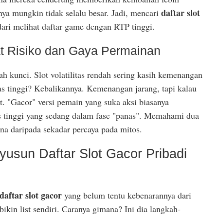
daftar slot
ya mungkin tidak selalu besar. Jadi, mencari
ari melihat daftar game dengan RTP tinggi.
kat Risiko dan Gaya Permainan
lah kunci. Slot volatilitas rendah sering kasih kemenangan
itas tinggi? Kebalikannya. Kemenangan jarang, tapi kalau
t. "Gacor" versi pemain yang suka aksi biasanya
as tinggi yang sedang dalam fase "panas". Memahami dua
una daripada sekadar percaya pada mitos.
usun Daftar Slot Gacor Pribadi
daftar slot gacor
yang belum tentu kebenarannya dari
ikin list sendiri. Caranya gimana? Ini dia langkah-