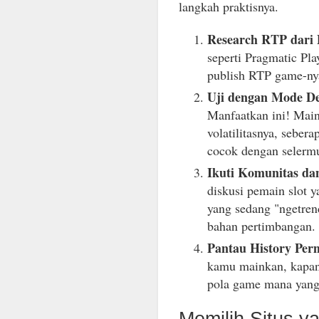
langkah praktisnya.
Research RTP dari 
seperti Pragmatic Pl
publish RTP game-ny
Uji dengan Mode D
Manfaatkan ini! Mai
volatilitasnya, seber
cocok dengan selerm
Ikuti Komunitas da
diskusi pemain slot 
yang sedang "ngetrend
bahan pertimbangan.
Pantau History Per
kamu mainkan, kapan,
pola game mana yang