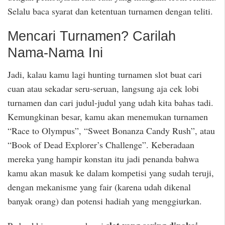
Selalu baca syarat dan ketentuan turnamen dengan teliti.
Mencari Turnamen? Carilah
Nama-Nama Ini
Jadi, kalau kamu lagi hunting turnamen slot buat cari
cuan atau sekadar seru-seruan, langsung aja cek lobi
turnamen dan cari judul-judul yang udah kita bahas tadi.
Kemungkinan besar, kamu akan menemukan turnamen
“Race to Olympus”, “Sweet Bonanza Candy Rush”, atau
“Book of Dead Explorer’s Challenge”. Keberadaan
mereka yang hampir konstan itu jadi penanda bahwa
kamu akan masuk ke dalam kompetisi yang sudah teruji,
dengan mekanisme yang fair (karena udah dikenal
banyak orang) dan potensi hadiah yang menggiurkan.