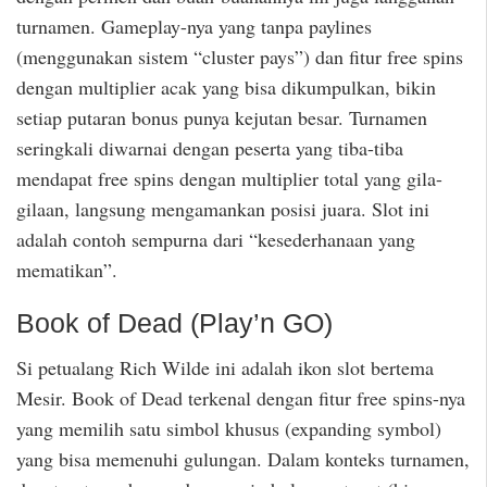
turnamen. Gameplay-nya yang tanpa paylines
(menggunakan sistem “cluster pays”) dan fitur free spins
dengan multiplier acak yang bisa dikumpulkan, bikin
setiap putaran bonus punya kejutan besar. Turnamen
seringkali diwarnai dengan peserta yang tiba-tiba
mendapat free spins dengan multiplier total yang gila-
gilaan, langsung mengamankan posisi juara. Slot ini
adalah contoh sempurna dari “kesederhanaan yang
mematikan”.
Book of Dead (Play’n GO)
Si petualang Rich Wilde ini adalah ikon slot bertema
Mesir. Book of Dead terkenal dengan fitur free spins-nya
yang memilih satu simbol khusus (expanding symbol)
yang bisa memenuhi gulungan. Dalam konteks turnamen,