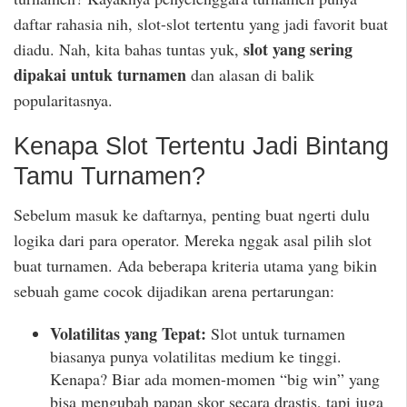
daftar rahasia nih, slot-slot tertentu yang jadi favorit buat
slot yang sering
diadu. Nah, kita bahas tuntas yuk,
dipakai untuk turnamen
dan alasan di balik
popularitasnya.
Kenapa Slot Tertentu Jadi Bintang
Tamu Turnamen?
Sebelum masuk ke daftarnya, penting buat ngerti dulu
logika dari para operator. Mereka nggak asal pilih slot
buat turnamen. Ada beberapa kriteria utama yang bikin
sebuah game cocok dijadikan arena pertarungan:
Volatilitas yang Tepat:
Slot untuk turnamen
biasanya punya volatilitas medium ke tinggi.
Kenapa? Biar ada momen-momen “big win” yang
bisa mengubah papan skor secara drastis, tapi juga