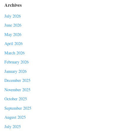
Archives
July 2026
June 2026
May 2026
April 2026
March 2026
February 2026
January 2026
December 2025
November 2025
October 2025
September 2025
August 2025
July 2025