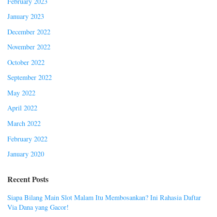
February 2023
January 2023
December 2022
November 2022
October 2022
September 2022
May 2022
April 2022
March 2022
February 2022
January 2020
Recent Posts
Siapa Bilang Main Slot Malam Itu Membosankan? Ini Rahasia Daftar
Via Dana yang Gacor!