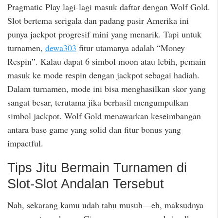
Pragmatic Play lagi-lagi masuk daftar dengan Wolf Gold.
Slot bertema serigala dan padang pasir Amerika ini
punya jackpot progresif mini yang menarik. Tapi untuk
turnamen,
dewa303
fitur utamanya adalah “Money
Respin”. Kalau dapat 6 simbol moon atau lebih, pemain
masuk ke mode respin dengan jackpot sebagai hadiah.
Dalam turnamen, mode ini bisa menghasilkan skor yang
sangat besar, terutama jika berhasil mengumpulkan
simbol jackpot. Wolf Gold menawarkan keseimbangan
antara base game yang solid dan fitur bonus yang
impactful.
Tips Jitu Bermain Turnamen di
Slot-Slot Andalan Tersebut
Nah, sekarang kamu udah tahu musuh—eh, maksudnya