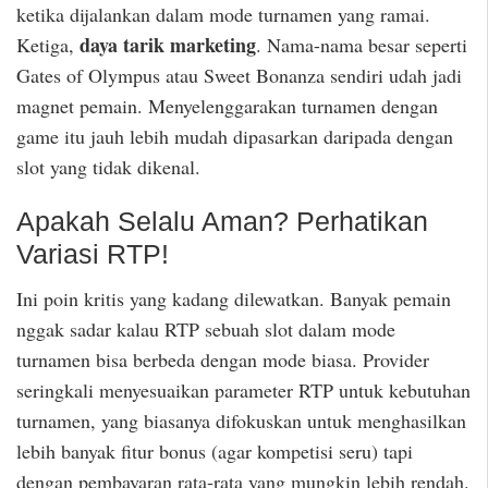
ketika dijalankan dalam mode turnamen yang ramai.
daya tarik marketing
Ketiga,
. Nama-nama besar seperti
Gates of Olympus atau Sweet Bonanza sendiri udah jadi
magnet pemain. Menyelenggarakan turnamen dengan
game itu jauh lebih mudah dipasarkan daripada dengan
slot yang tidak dikenal.
Apakah Selalu Aman? Perhatikan
Variasi RTP!
Ini poin kritis yang kadang dilewatkan. Banyak pemain
nggak sadar kalau RTP sebuah slot dalam mode
turnamen bisa berbeda dengan mode biasa. Provider
seringkali menyesuaikan parameter RTP untuk kebutuhan
turnamen, yang biasanya difokuskan untuk menghasilkan
lebih banyak fitur bonus (agar kompetisi seru) tapi
dengan pembayaran rata-rata yang mungkin lebih rendah.