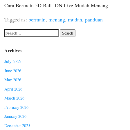
Cara Bermain 5D Ball IDN Live Mudah Menang
Tagged as:
bermain
,
menang
,
mudah
,
panduan
Archives
July 2026
June 2026
May 2026
April 2026
March 2026
February 2026
January 2026
December 2025