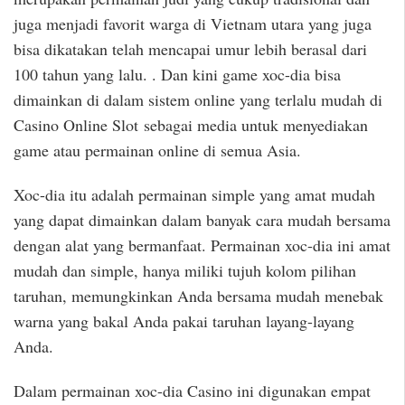
juga menjadi favorit warga di Vietnam utara yang juga
bisa dikatakan telah mencapai umur lebih berasal dari
100 tahun yang lalu. . Dan kini game xoc-dia bisa
dimainkan di dalam sistem online yang terlalu mudah di
Casino Online Slot sebagai media untuk menyediakan
game atau permainan online di semua Asia.
Xoc-dia itu adalah permainan simple yang amat mudah
yang dapat dimainkan dalam banyak cara mudah bersama
dengan alat yang bermanfaat. Permainan xoc-dia ini amat
mudah dan simple, hanya miliki tujuh kolom pilihan
taruhan, memungkinkan Anda bersama mudah menebak
warna yang bakal Anda pakai taruhan layang-layang
Anda.
Dalam permainan xoc-dia Casino ini digunakan empat