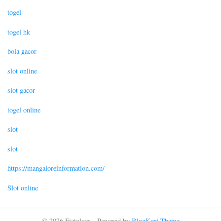
togel
togel hk
bola gacor
slot online
slot gacor
togel online
slot
slot
https://mangaloreinformation.com/
Slot online
© 2026 Fictoluca - Powered by
BlogKori Theme