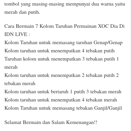
tombol yang masing-masing mempunyai dua warna yaitu
merah dan putih.
Cara Bermain 7 Kolom Taruhan Permainan XOC Dia Di
IDN LIVE :
Kolom Taruhan untuk memasang taruhan Genap/Genap
Kolom taruhan untuk menempatkan 4 tebakan putih
Taruhan kolom untuk menempatkan 3 tebakan putih 1
merah
Kolom taruhan untuk menempatkan 2 tebakan putih 2
tebakan merah
Kolom taruhan untuk bertaruh 1 putih 3 tebakan merah
Kolom taruhan untuk menempatkan 4 tebakan merah
Kolom Taruhan untuk memasang tebakan Ganjil/Ganjil
Selamat Bermain dan Salam Kemenangan!!