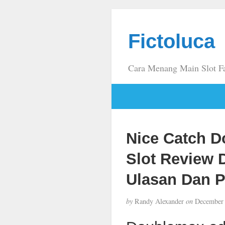
Fictoluca
Cara Menang Main Slot F
Nice Catch 
Slot Review 
Ulasan Dan 
by
Randy Alexander
on
December 