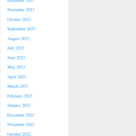
December 2023
November 2023
October 2023
September 2023
August 2023
July 2023
June 2023
May 2023
April 2023
March 2023
February 2023
January 2023
December 2022
November 2022
October 2022