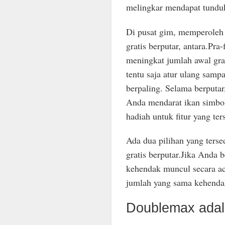
melingkar mendapat tundu
Di pusat gim, memperoleh 3
gratis berputar, antara.Pra
meningkat jumlah awal gra
tentu saja atur ulang samp
berpaling. Selama berputar,
Anda mendarat ikan simbol
hadiah untuk fitur yang ters
Ada dua pilihan yang ters
gratis berputar.Jika Anda b
kehendak muncul secara ac
jumlah yang sama kehendak
Doublemax adal