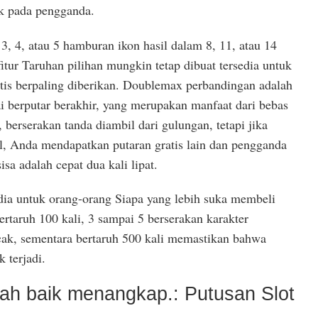
k pada pengganda.
, 4, atau 5 hamburan ikon hasil dalam 8, 11, atau 14
-fitur Taruhan pilihan mungkin tetap dibuat tersedia untuk
tis berpaling diberikan. Doublemax perbandingan adalah
ai berputar berakhir, yang merupakan manfaat dari bebas
 berserakan tanda diambil dari gulungan, tetapi jika
, Anda mendapatkan putaran gratis lain dan pengganda
isa adalah cepat dua kali lipat.
edia untuk orang-orang Siapa yang lebih suka membeli
ertaruh 100 kali, 3 sampai 5 berserakan karakter
ak, sementara bertaruh 500 kali memastikan bahwa
 terjadi.
ah baik menangkap.: Putusan Slot