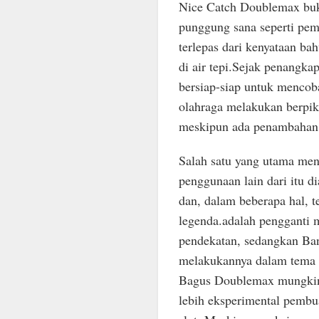
Nice Catch Doublemax buk
punggung sana seperti pem
terlepas dari kenyataan ba
di air tepi.Sejak penangka
bersiap-siap untuk menco
olahraga melakukan berpik
meskipun ada penambahan 
Salah satu yang utama me
penggunaan lain dari itu 
dan, dalam beberapa hal, te
legenda.adalah pengganti 
pendekatan, sedangkan B
melakukannya dalam tema 
Bagus Doublemax mungkin 
lebih eksperimental pembua