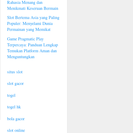
Rahasia Menang dan
Menikmati Keseruan Bermain
Slot Bertema Asia yang Paling
Populer: Menyelami Dunia
Permainan yang Memikat
Game Pragmatic Play
Terpercaya: Panduan Lengkap
Temukan Platform Aman dan
Menguntungkan
situs slot
slot gacor
togel
togel hk
bola gacor
slot online