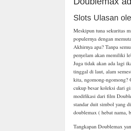
Doublemax ad
Slots Ulasan ol
Meskipun tuna sekuritas m
populernya dengan memutar
Akhirnya apa? Tanpa semua 
penyelam akan memiliki lebi
Juga tidak akan ada lagi ik
tinggal di laut, alam sem
kita, ngomong-ngomong? Oh
cukup besar koleksi dari gi
modifikasi dari film Doub
standar duit simbol yang 
doublemax ( hebat nama, b
Tangkapan Doublemax yang 