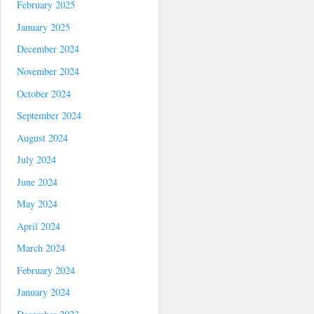
February 2025
January 2025
December 2024
November 2024
October 2024
September 2024
August 2024
July 2024
June 2024
May 2024
April 2024
March 2024
February 2024
January 2024