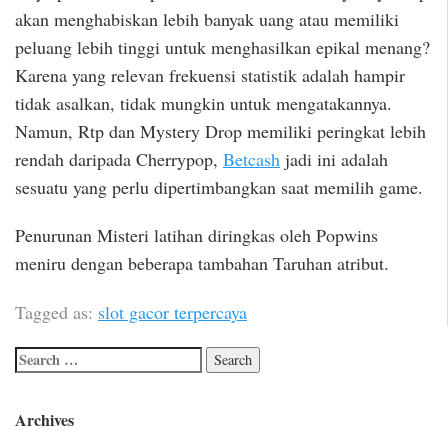
akan menghabiskan lebih banyak uang atau memiliki
peluang lebih tinggi untuk menghasilkan epikal menang?
Karena yang relevan frekuensi statistik adalah hampir
tidak asalkan, tidak mungkin untuk mengatakannya.
Namun, Rtp dan Mystery Drop memiliki peringkat lebih
rendah daripada Cherrypop,
Betcash
jadi ini adalah
sesuatu yang perlu dipertimbangkan saat memilih game.
Penurunan Misteri latihan diringkas oleh Popwins
meniru dengan beberapa tambahan Taruhan atribut.
Tagged as:
slot gacor terpercaya
Archives