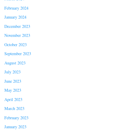
February 2024
January 2024
December 2023
November 2023
October 2023
September 2023
August 2023
July 2023
June 2023
May 2023
April 2023
March 2023
February 2023
January 2023