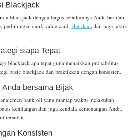
i Blackjack
uran blackjack dengan bagus sebelumnya Anda bermain.
k perhitungan card, value card,
slot dana
dan juga taktik
ategi siapa Tepat
tegi blackjack apa tepat guna menaikkan probabilitas
tegi basic blackjack dan praktikkan dengan konsisten.
ll Anda bersama Bijak
anajemen bankroll yang mantap waktu melakukan
 batas kehilangan dan juga kendala kemenangan Anda,
it tersebut.
engan Konsisten