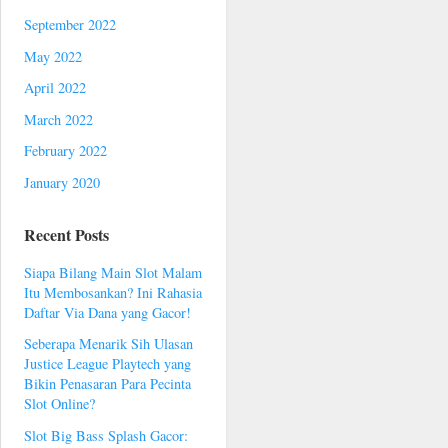
September 2022
May 2022
April 2022
March 2022
February 2022
January 2020
Recent Posts
Siapa Bilang Main Slot Malam
Itu Membosankan? Ini Rahasia
Daftar Via Dana yang Gacor!
Seberapa Menarik Sih Ulasan
Justice League Playtech yang
Bikin Penasaran Para Pecinta
Slot Online?
Slot Big Bass Splash Gacor: