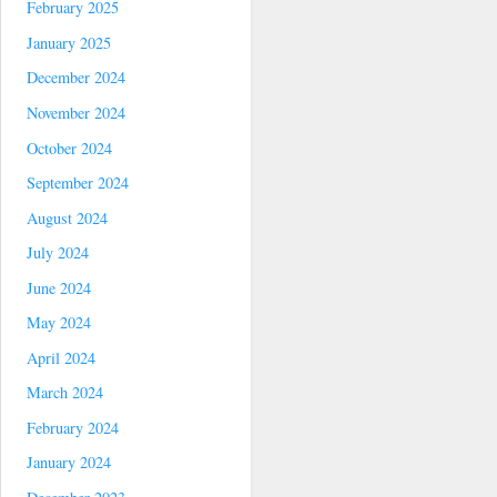
February 2025
January 2025
December 2024
November 2024
October 2024
September 2024
August 2024
July 2024
June 2024
May 2024
April 2024
March 2024
February 2024
January 2024