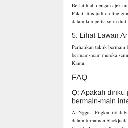
Berlatihlah dengan ajek u
Pakai situs judi on line gu
dalam kompetisi serta duit 
5. Lihat Lawan A
Perhatikan taktik bermain
bermain-main mereka semua
Kamu.
FAQ
Q: Apakah diriku
bermain-main int
A: Nggak, Engkau tidak bu
dalam turnamen blackjack