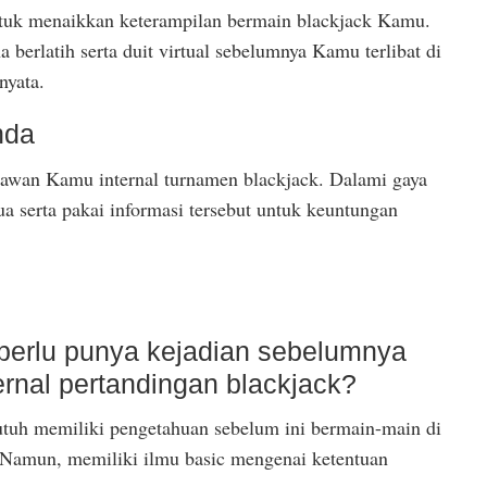
ntuk menaikkan keterampilan bermain blackjack Kamu.
na berlatih serta duit virtual sebelumnya Kamu terlibat di
nyata.
nda
 lawan Kamu internal turnamen blackjack. Dalami gaya
 serta pakai informasi tersebut untuk keuntungan
 perlu punya kejadian sebelumnya
ernal pertandingan blackjack?
tuh memiliki pengetahuan sebelum ini bermain-main di
.Namun, memiliki ilmu basic mengenai ketentuan