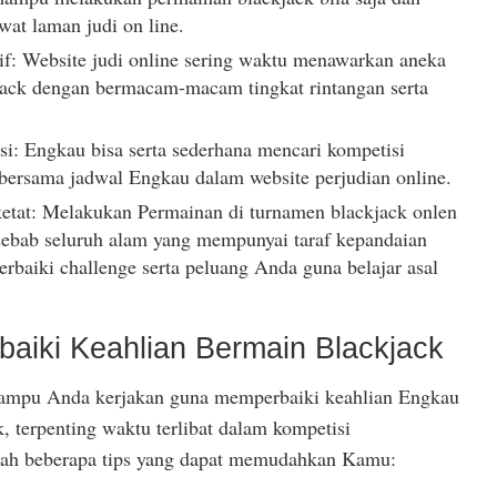
wat laman judi on line.
tif: Website judi online sering waktu menawarkan aneka
jack dengan bermacam-macam tingkat rintangan serta
si: Engkau bisa serta sederhana mencari kompetisi
 bersama jadwal Engkau dalam website perjudian online.
ketat: Melakukan Permainan di turnamen blackjack onlen
ebab seluruh alam yang mempunyai taraf kepandaian
baiki challenge serta peluang Anda guna belajar asal
aiki Keahlian Bermain Blackjack
mampu Anda kerjakan guna memperbaiki keahlian Engkau
, terpenting waktu terlibat dalam kompetisi
alah beberapa tips yang dapat memudahkan Kamu: