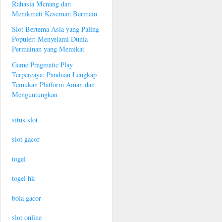
Rahasia Menang dan
Menikmati Keseruan Bermain
Slot Bertema Asia yang Paling
Populer: Menyelami Dunia
Permainan yang Memikat
Game Pragmatic Play
Terpercaya: Panduan Lengkap
Temukan Platform Aman dan
Menguntungkan
situs slot
slot gacor
togel
togel hk
bola gacor
slot online