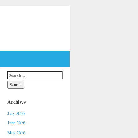
Archives
July 2026
June 2026
May 2026