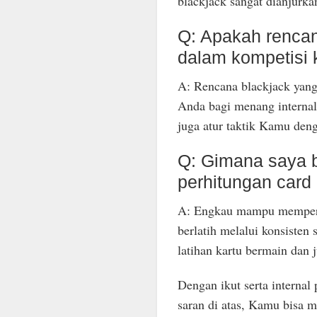
blackjack sangat dianjurka
Q: Apakah rencan
dalam kompetisi 
A: Rencana blackjack yang
Anda bagi menang internal 
juga atur taktik Kamu deng
Q: Gimana saya b
perhitungan card
A: Engkau mampu memperb
berlatih melalui konsisten
latihan kartu bermain dan 
Dengan ikut serta internal
saran di atas, Kamu bisa 