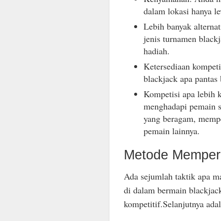
dalam lokasi hanya le
Lebih banyak alterna
jenis turnamen black
hadiah.
Ketersediaan kompeti
blackjack apa pantas
Kompetisi apa lebih 
menghadapi pemain s
yang beragam, memper
pemain lainnya.
Metode Memperb
Ada sejumlah taktik apa 
di dalam bermain blackjack
kompetitif.Selanjutnya ad