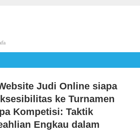
afa
bsite Judi Online siapa
ksesibilitas ke Turnamen
pa Kompetisi: Taktik
eahlian Engkau dalam