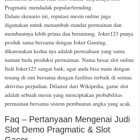
Pragmatic mendadak popular/trending.
Dalam skenario ini, reputasi mesin online juga
digunakan untuk menambah standar permainan dan
membuatnya lebih prima dan beruntung. Joker123 punya
produk sama bersama dengan Joker Gaming,
dikarenakan kedua nya adalah perusahaan yang sama
namun beda produksi permainan. Nama besar slot online
Judi Joker123 sangat baik, agar anda bisa main dengan
tenang di sini bersama dengan fasilitas terbaik di semua
aktivitas perjudian. Dilansir dari Wikipedia, game slot
adalah sebuah mesin yang menciptakan probabilitas
permainan bersama sistem pembuatan angka yang acak.
Faq – Pertanyaan Mengenai Judi
Slot Demo Pragmatic & Slot