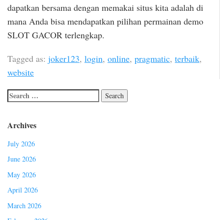
dapatkan bersama dengan memakai situs kita adalah di
mana Anda bisa mendapatkan pilihan permainan demo
SLOT GACOR terlengkap.
Tagged as:
joker123
,
login
,
online
,
pragmatic
,
terbaik
,
website
Archives
July 2026
June 2026
May 2026
April 2026
March 2026