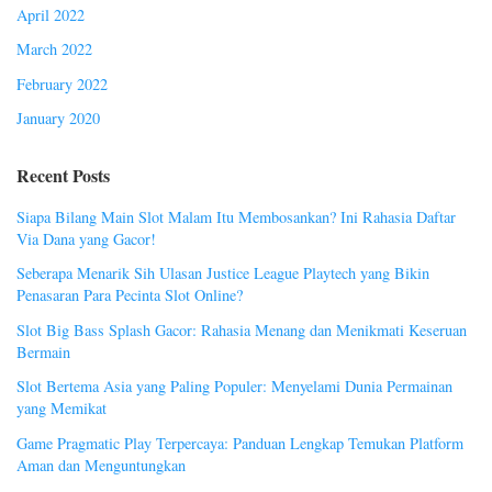
April 2022
March 2022
February 2022
January 2020
Recent Posts
Siapa Bilang Main Slot Malam Itu Membosankan? Ini Rahasia Daftar
Via Dana yang Gacor!
Seberapa Menarik Sih Ulasan Justice League Playtech yang Bikin
Penasaran Para Pecinta Slot Online?
Slot Big Bass Splash Gacor: Rahasia Menang dan Menikmati Keseruan
Bermain
Slot Bertema Asia yang Paling Populer: Menyelami Dunia Permainan
yang Memikat
Game Pragmatic Play Terpercaya: Panduan Lengkap Temukan Platform
Aman dan Menguntungkan