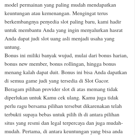
model permainan yang paling mudah mendapatkan
keuntungan atau kemenangan. Mengingat terus
berkembangnya penyedia slot paling baru, kami hadir
untuk membantu Anda yang ingin menyalurkan hasrat
Anda dapat judi slot uang asli menjadi usaha yang
untung.
Bonus ini miliki banyak wujud, mulai dari bonus harian,
bonus new member, bonus rollingan, hingga bonus
menang kalah dapat duit. Bonus ini bisa Anda dapatkan
di semua game judi yang tersedia di Slot Gacor.
Beragam pilihan provider slot di atas memang tidak
diperlukan untuk Kamu cek ulang. Kamu juga tidak
perlu ragu bersama pilihan tersebut dikarenakan telah
terbukti supaya bebas untuk pilih ih di antara pilihan
situs yang resmi dan legal terpercaya dan juga mudah-
mudah. Pertama, di antara keuntungan yang bisa anda