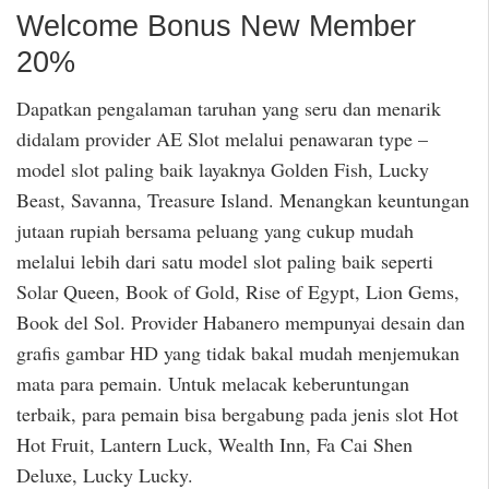
Welcome Bonus New Member
20%
Dapatkan pengalaman taruhan yang seru dan menarik
didalam provider AE Slot melalui penawaran type –
model slot paling baik layaknya Golden Fish, Lucky
Beast, Savanna, Treasure Island. Menangkan keuntungan
jutaan rupiah bersama peluang yang cukup mudah
melalui lebih dari satu model slot paling baik seperti
Solar Queen, Book of Gold, Rise of Egypt, Lion Gems,
Book del Sol. Provider Habanero mempunyai desain dan
grafis gambar HD yang tidak bakal mudah menjemukan
mata para pemain. Untuk melacak keberuntungan
terbaik, para pemain bisa bergabung pada jenis slot Hot
Hot Fruit, Lantern Luck, Wealth Inn, Fa Cai Shen
Deluxe, Lucky Lucky.