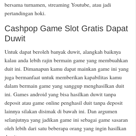
bersama turnamen, streaming Youtube, atau jadi
pertandingan hoki.
Cashpop Game Slot Gratis Dapat
Duwit
Untuk dapat beroleh banyak duwit, alangkah baiknya
kalau anda lebih rajin bermain game yang membuahkan
duit ini. Dimanapun kamu dapat mainkan game ini yang
juga bermanfaat untuk memberikan kapabilitas kamu
dalam bermain game yang sanggup menghasilkan duit
ini. Games android yang bisa hasilkan duwit tanpa
deposit atau game online penghasil duit tanpa deposit
lainnya silakan disimak di bawah ini. Dan argumen
selanjutnya yang jadikan game ini sebagai game sasaran
oleh lebih dari satu beberapa orang yang ingin hasilkan