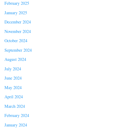
February 2025
January 2025
December 2024
November 2024
October 2024
September 2024
August 2024
July 2024
June 2024
May 2024
April 2024
March 2024
February 2024
January 2024