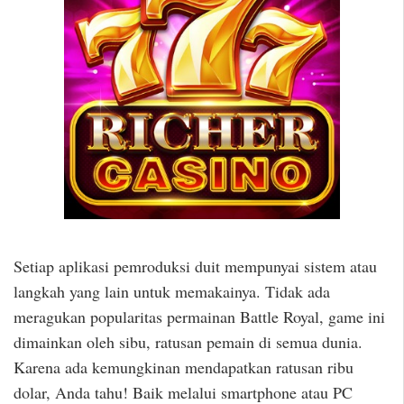
Setiap aplikasi pemroduksi duit mempunyai sistem atau
langkah yang lain untuk memakainya. Tidak ada
meragukan popularitas permainan Battle Royal, game ini
dimainkan oleh sibu, ratusan pemain di semua dunia.
Karena ada kemungkinan mendapatkan ratusan ribu
dolar, Anda tahu! Baik melalui smartphone atau PC