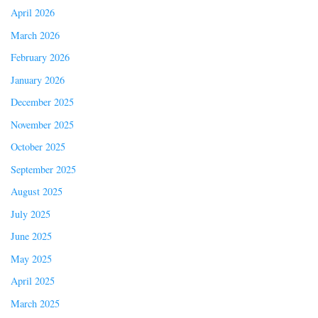
April 2026
March 2026
February 2026
January 2026
December 2025
November 2025
October 2025
September 2025
August 2025
July 2025
June 2025
May 2025
April 2025
March 2025