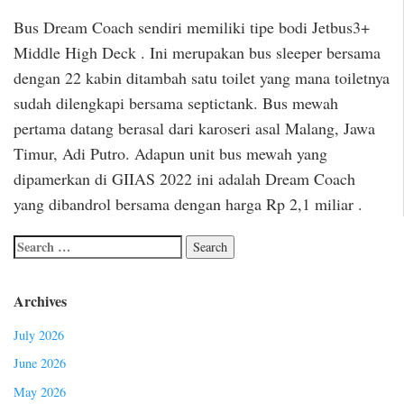
Bus Dream Coach sendiri memiliki tipe bodi Jetbus3+
Middle High Deck . Ini merupakan bus sleeper bersama
dengan 22 kabin ditambah satu toilet yang mana toiletnya
sudah dilengkapi bersama septictank. Bus mewah
pertama datang berasal dari karoseri asal Malang, Jawa
Timur, Adi Putro. Adapun unit bus mewah yang
dipamerkan di GIIAS 2022 ini adalah Dream Coach
yang dibandrol bersama dengan harga Rp 2,1 miliar .
Archives
July 2026
June 2026
May 2026