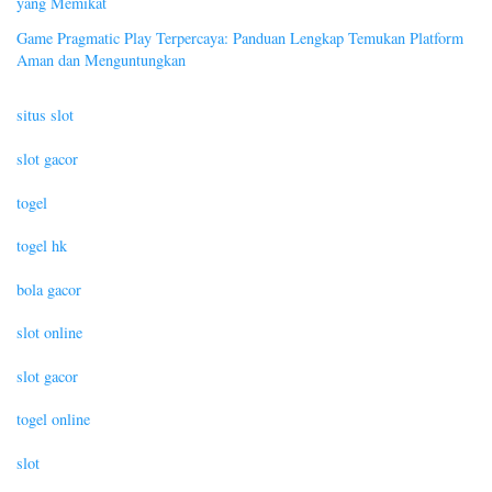
yang Memikat
Game Pragmatic Play Terpercaya: Panduan Lengkap Temukan Platform
Aman dan Menguntungkan
situs slot
slot gacor
togel
togel hk
bola gacor
slot online
slot gacor
togel online
slot